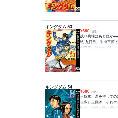
壁だが…!?
キングダム 53
¥
680
(税込)
残り兵糧はあと僅か――
戦”九日目。朱海平原
が尭雲に討たれてしま
陽では、犬戎三兄弟討
和がバジオウと共に窮
キングダム 54
¥
680
(税込)
王翦軍、満を持しての
信隊と玉鳳隊、それぞ
隊は、劣勢を跳ね返す
が出陣！ 本陣同士の