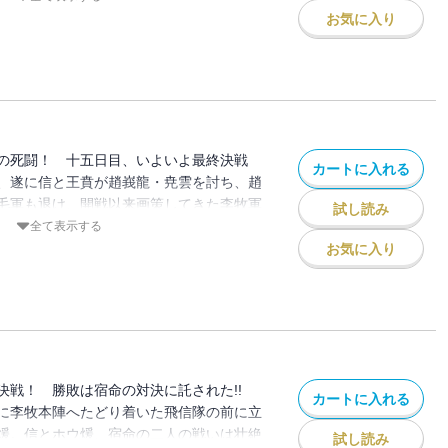
ない総力戦へと拡大！ 勝利をたぐり寄せ
お気に入り
の死闘！ 十五日目、いよいよ最終決戦
カートに入れる
、遂に信と王賁が趙峩龍・尭雲を討ち、趙
毛軍も退け、開戦以来画策してきた李牧軍
試し読み
る。一方、李牧は傳抵を走らせ、無謀とも言
全て表示する
を図る。戦局は後戻りのきかない最終局面
お気に入り
決戦！ 勝敗は宿命の対決に託された!!
カートに入れる
に李牧本陣へたどり着いた飛信隊の前に立
煖。信とホウ煖、宿命の二人の戦いは壮絶
試し読み