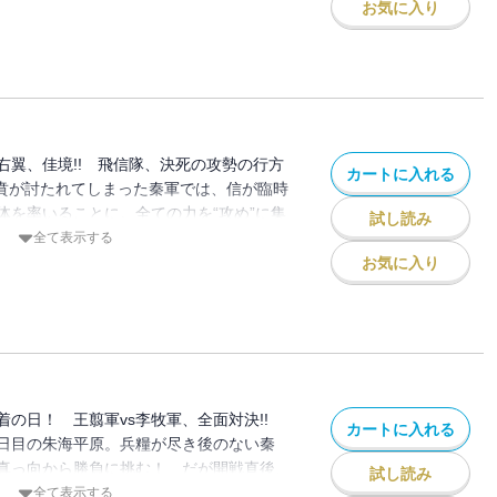
う最後の配給を迎えてしまい…!?
お気に入り
右翼、佳境!! 飛信隊、決死の攻勢の行方
カートに入れる
王賁が討たれてしまった秦軍では、信が臨時
体を率いることに。全ての力を“攻め”に集
試し読み
趙峩龍に迫る…！ そんな中、守りが手薄
全て表示する
斗ら若手の隊が趙軍に包囲され…!?
お気に入り
着の日！ 王翦軍vs李牧軍、全面対決!!
カートに入れる
日目の朱海平原。兵糧が尽き後のない秦
真っ向から勝負に挑む！ だが開戦直後、
試し読み
の急報が…!? 中央軍同士の激突は、互い
全て表示する