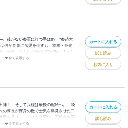
。後がない秦軍に打つ手は!!? “秦趙大
カートに入れる
では信が見事に岳嬰を倒すも、将軍・亜光
う。一方、さらに兵糧の“底”が近いリョウ
試し読み
伐作戦で二人を討ち取るも、狙われた楊端
全て表示する
地に。絶体絶命の秦軍に逆転の術は!!?
お気に入り
出陣！ そして兵糧は最後の配給へ。 飛
カートに入れる
れの隊長が渾身の檄で士気を爆発させた二
進撃を見せる。それを合図に、王翦中央軍
試し読み
激突はいよいよ目前に！ 一方、兵糧が足
全て表示する