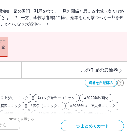
激突!! 趙の国門・列尾を捨て、一見無関係と思える小城へ次々攻め
とは…!? 一方、李牧は邯鄲に到着。秦軍を迎え撃つべく王都を奔
は、かつてなき大戦争へ…！
11まで
！全
この作品の最新巻
続巻を自動購入
成り上がりコミック
#
ロングセラーコミック
#
2022年映画化
頭脳戦コミック
#
戦争（コミック）
#
2025年ストア人気コミック
#
戦記コミック
#
26年夏ドラマ・映画化
#
中華コミック
全て表示する
0年アニメ化
#
キングダム関連作
#
アニメ化
から
まとめてカート
#
2024年映画化