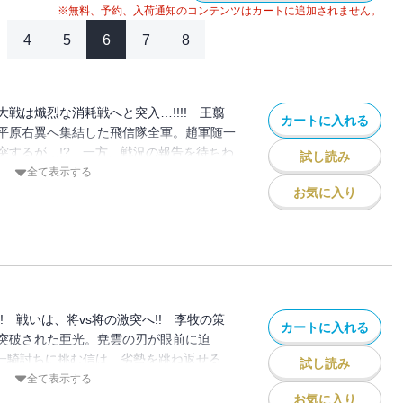
※無料、予約、入荷通知のコンテンツはカートに追加されません。
4
5
6
7
8
戦は熾烈な消耗戦へと突入…!!!! 王翦
カートに入れる
平原右翼へ集結した飛信隊全軍。趙軍随一
突するが…!? 一方、戦況の報告を待ちわ
試し読み
線からの伝者が辿り着く。そこで語られる
全て表示する
 秦VS趙、一進一退の攻防戦は、いよいよ
お気に入り
!! 戦いは、将vs将の激突へ!! 李牧の策
カートに入れる
突破された亜光。尭雲の刃が眼前に迫
の一騎討ちに挑む信は、劣勢を跳ね返せる
試し読み
戦場・リョウ陽では、兵糧の危機から後がな
全て表示する
。奮闘の末、敵将・ブネンの姿をとらえた
お気に入り