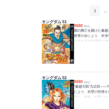
1
...
キングダム 51
¥
680
(税込)
国の興亡を賭けた秦趙大
将軍の命により、朱海
の武を誇る尭雲軍と激
びる咸陽へようやく前
衝撃の事態とは…!?
佳境へ!!!!
キングダム 52
¥
680
(税込)
“秦趙大戦”九日目――!
により、鉄壁の防陣を
る!! 趙将・岳嬰と
か…!? もう一つの
い秦軍の総攻撃が続く