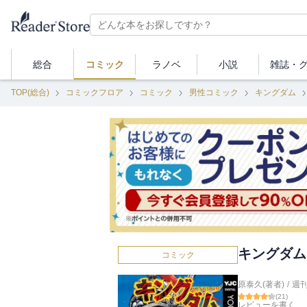
総合
コミック
ラノベ
小説
雑誌・
TOP(総合)
コミックフロア
コミック
男性コミック
キングダム
キングダム 
コミック
原泰久(著者)
/
週
(
21
)
レビューを書く