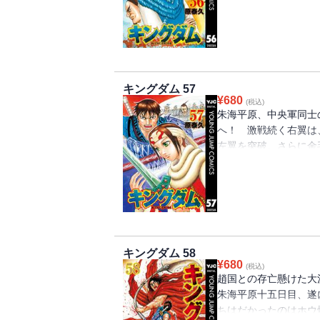
に相手を打ち破るしか
るのは…!?
キングダム 57
¥
680
(税込)
朱海平原、中央軍同士
へ！ 激戦続く右翼は
左翼を突破。さらに金
への“挟撃”に成功す
える王翦本陣への突破
へ!!
キングダム 58
¥
680
(税込)
趙国との存亡懸けた大
朱海平原十五日目、遂
ちはだかったのはホウ