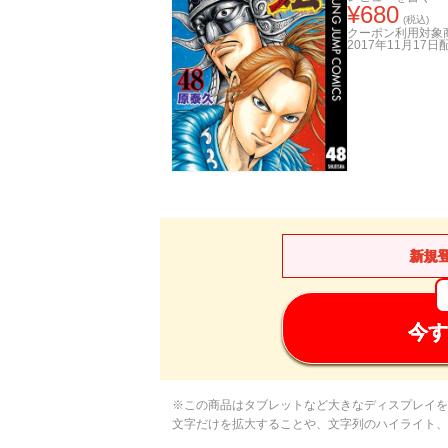
¥
680
(税込)
クーポン利用対象
2017年11月17日
新規
今す
※この商品はタブレットなど大きなディスプレイを
文字だけを拡大することや、文字列のハイライト、