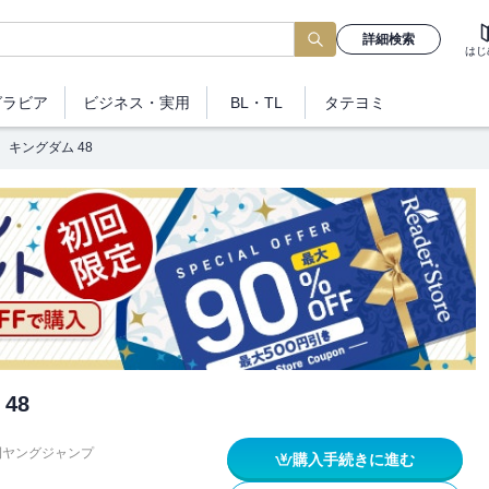
詳細検索
はじ
グラビア
ビジネス
・実用
BL・TL
タテヨミ
キングダム 48
48
刊ヤングジャンプ
購入手続きに進む