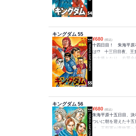
りない秦軍は、とうと
キングダム 55
¥
680
(税込)
十四日目！ 朱海平原
は!? 十三日目夜、
の大将となり、右翼全
結させ、趙軍の頭脳・
になった飛信隊は、干
キングダム 56
¥
680
(税込)
朱海平原十五日目、決
ついに朝を迎えた十五
は、王翦軍が李牧軍へ
李牧の元へギョウから