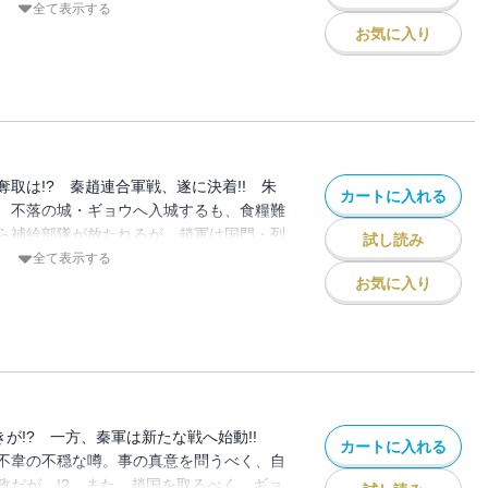
乱戦となったこの地を制し、趙国の要所
全て表示する
のはどちらの国なのか？ 始皇十一年「秦
お気に入り
の結末へ……!!
取は!? 秦趙連合軍戦、遂に決着!! 朱
カートに入れる
、不落の城・ギョウへ入城するも、食糧難
ら補給部隊が放たれるが、趙軍は国門・列
試し読み
一進一退の攻防の中、ギョウは激しい飢餓
全て表示する
ていた。総大将・王翦に打開の策は…!?
お気に入り
きが!? 一方、秦軍は新たな戦へ始動!!
カートに入れる
不韋の不穏な噂。事の真意を問うべく、自
政だが…!? また、趙国を取るべく、ギョ