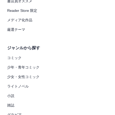
書店員オススメ
Reader Store 限定
メディア化作品
厳選テーマ
ジャンルから探す
コミック
少年・青年コミック
少女・女性コミック
ライトノベル
小説
雑誌
グラビア