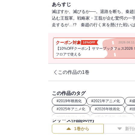
あらすじ
滅ぼすか、滅びるか──。退路を断ち、秦趙
込む王翦軍。戦略家・王翦が企む驚愕の一手
走するが…!? 秦趙の行く末を懸けた戦い
クーポン対象
10%OFF
2026.08.
【10%OFFクーポン】サマーブックフェス2026
フロアで使える
この作品の1巻
この作品のタグ
#
2019年映画化
#
2021年アニメ化
#
#
2025年アニメ化
#
2026年映画化
#
#
2024年アニメ化
#
歴史系漫画（中国）
シリーズ作品(
80
件)
#
2022年アニメ化
#
歴史漫画
#
202
1巻から
新刊
#
26年春ドラマ・映画化
#
2023年映画化