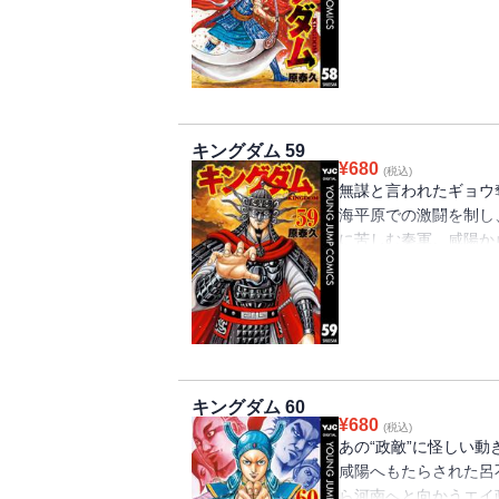
な一騎討ちに――。大
「ギョウ」を手にする
趙連合軍戦」物語は衝撃
キングダム 59
¥
680
(税込)
無謀と言われたギョウ奪
海平原での激闘を制し
に苦しむ秦軍。咸陽か
尾で堅くこれを阻む。
に呑み込まれようとし
キングダム 60
¥
680
(税込)
あの“政敵”に怪しい動
咸陽へもたらされた呂
ら河南へと向かうエイ