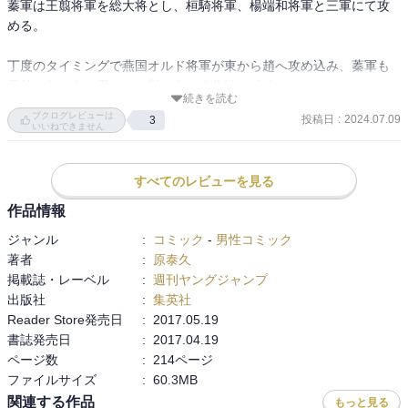
蓁軍は王翦将軍を総大将とし、桓騎将軍、楊端和将軍と三軍にて攻
める。

丁度のタイミングで燕国オルド将軍が東から趙へ攻め込み、蓁軍も
黒羊へ向かうと思わせて鄴に向かう作戦が成功。

続きを読む
ブクログレビューは
投稿日
:
2024.07.09
3
この先が気になる、久しぶりの大戦。

いいねできません
そして信は王騎将軍の鉾を手にして戦いに挑む。
すべてのレビューを見る
作品情報
ジャンル
:
コミック
-
男性コミック
著者
:
原泰久
掲載誌・レーベル
:
週刊ヤングジャンプ
出版社
:
集英社
Reader Store発売日
:
2017.05.19
書誌発売日
:
2017.04.19
ページ数
:
214ページ
ファイルサイズ
:
60.3MB
関連する作品
もっと見る