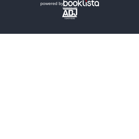
powered by
歴史・時代小説
文学
雑誌
グラビア写真集
ボーイズラブ
ティーンズラブ
人文・思想・歴史
社会・政治・法律
ビジネス・経済
サイエンス・テクノロジー
コンピュータ・情報
くらし・家庭
料理・酒
ファッション・美容・ダイエット
ホビー&カルチャー
スポーツ・アウトドア
地図・ガイド
エンターテイメント
芸術・アート
映画・音楽・演劇