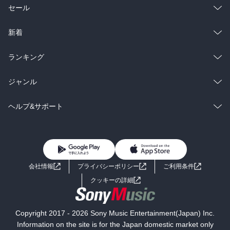
総合
コミック
セール
ラノベ
小説
総合
コミック
新着
雑誌・グラビア
ビジネス・実用
ラノベ
小説
総合
コミック
ランキング
BL・TL
雑誌・グラビア
ビジネス・実用
ラノベ
小説
総合
コミック
ジャンル
BL・TL
雑誌・グラビア
ビジネス・実用
ラノベ
小説
コミック
男性コミック
ヘルプ&サポート
BL・TL
雑誌・グラビア
ビジネス・実用
女性コミック
コミック誌
初めての方へ
ヘルプ
BL・TL
ライトノベル
男子向けラノベ
よくあるご質問
お問い合わせ
会社情報
プライバシーポリシー
ご利用条件
女子向けラノベ
小説
利用規約
クッキーの詳細
国内小説
海外小説
Copyright 2017 - 2026 Sony Music Entertainment(Japan) Inc.
ミステリー
SF
Information on the site is for the Japan domestic market only