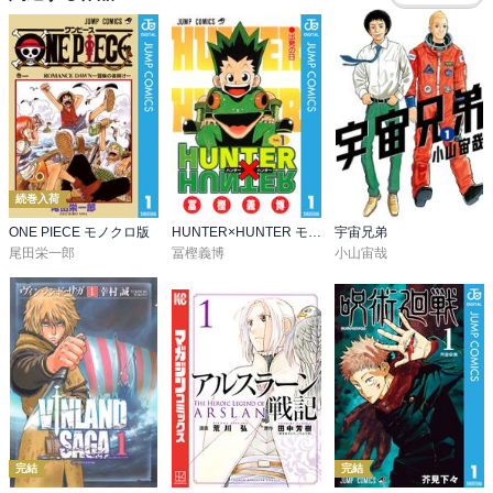
続巻入荷
ONE PIECE モノクロ版
HUNTER×HUNTER モノクロ版
宇宙兄弟
尾田栄一郎
冨樫義博
小山宙哉
完結
完結