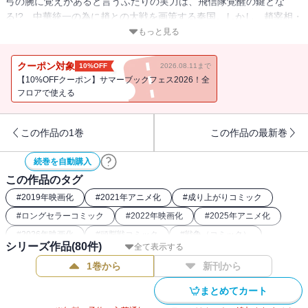
弓の腕に覚えがあると言うふたりの実力は、飛信隊覚醒の鍵とな
る!? 中華統一の為に趙との大戦を画策する秦国。しかし、趙宰相・
李牧の実力を前に打つ手が見出せない。一大決戦を前に勝利の絵図
もっと見る
は導き出せるのか…!?
クーポン対象
10%OFF
2026.08.11まで
【10%OFFクーポン】サマーブックフェス2026！全
フロアで使える
この作品の1巻
この作品の最新巻
続巻を自動購入
この作品のタグ
#
2019年映画化
#
2021年アニメ化
#
成り上がりコミック
#
ロングセラーコミック
#
2022年映画化
#
2025年アニメ化
#
2026年映画化
#
頭脳戦コミック
#
戦争（コミック）
シリーズ作品(
80
件)
全て表示する
#
2025年ストア人気コミック
#
2024年アニメ化
1巻から
新刊から
#
歴史系漫画（中国）
#
戦記コミック
#
26年夏ドラマ・映画化
#
中華コミック
#
2022年アニメ化
#
歴史漫画
まとめてカート