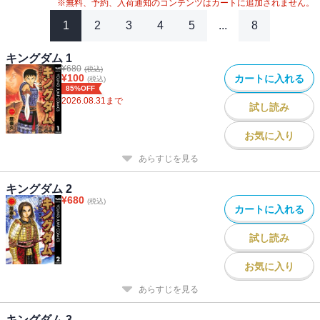
#
2020年アニメ化
#
キングダム関連作
#
アニメ化
※無料、予約、入荷通知のコンテンツはカートに追加されません。
#
26年春ドラマ・映画化
#
2023年映画化
#
2024年映画化
1
2
3
4
5
...
8
キングダム 1
¥
680
(税込)
¥
100
カートに入れる
(税込)
85%OFF
2026.08.31
まで
試し読み
お気に入り
あらすじを見る
キングダム 2
¥
680
(税込)
カートに入れる
試し読み
お気に入り
あらすじを見る
キングダム 3