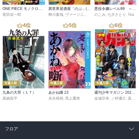
ONE PIECE モノクロ版 115
異世界居酒屋「のぶ」(22)
悪役令嬢レベル99 ～私は裏ボスですが魔王ではありません～ その６
尾田栄一郎
蝉川夏哉
,
ヴァージニア二等兵
のこみ
,
転
,
七夕さとり
,
Tea
4
位
5
位
6
位
今週入荷
今週入荷
今週入荷
九条の大罪（１７）
あかね噺 23
週刊少年マガジン 2026年36・37号[2026年8月5日発売]
真鍋昌平
末永裕樹
,
馬上鷹将
金城宗幸
,
ノ村優介
,
真島ヒロ
フロア