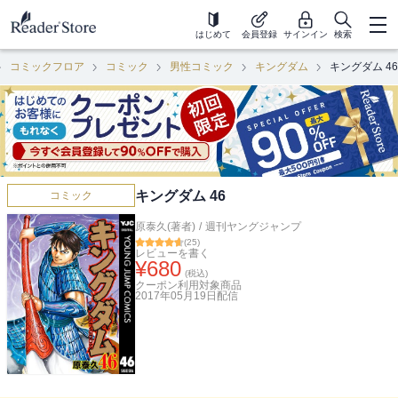
はじめて
会員登録
サインイン
検索
コミックフロア
コミック
男性コミック
キングダム
キングダム 46
キングダム 46
コミック
原泰久(著者)
/
週刊ヤングジャンプ
(
25
)
レビューを書く
¥
680
(税込)
クーポン利用対象商品
2017年05月19日
配信