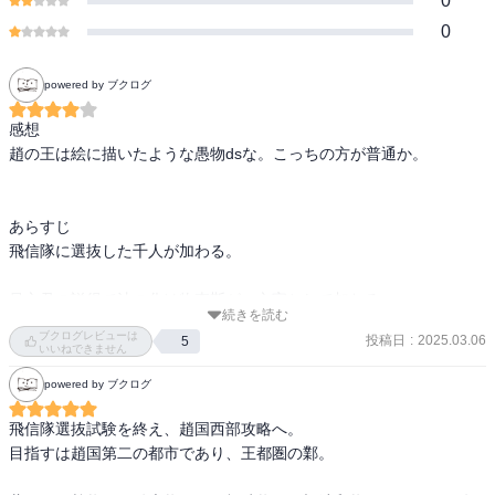
0
0
powered by ブクログ
感想

趙の王は絵に描いたような愚物dsな。こっちの方が普通か。

あらすじ

飛信隊に選抜した千人が加わる。

昌文君の説得で法の化け物李斯が、文官として加わる。

続きを読む
ブクログレビューは
投稿日
:
2025.03.06
5
趙の李牧は、守備固めを着々と進めていた。趙を抜くために昌平君
いいねできません
は鄴攻めを提案する。

powered by ブクログ
総大将は王翦、桓騎、楊端和の連合軍。秦軍は金安から進路を変え
飛信隊選抜試験を終え、趙国西部攻略へ。

て国境の列尾に向かう。
目指すは趙国第二の都市であり、王都圏の鄴。
