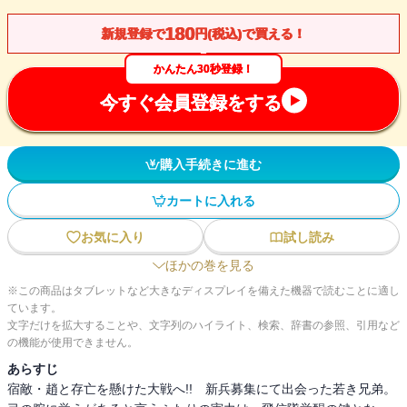
180
新規登録で
円(税込)で買える！
かんたん30秒登録！
今すぐ会員登録をする
購入手続きに進む
カートに入れる
お気に入り
試し読み
ほかの巻を見る
※この商品はタブレットなど大きなディスプレイを備えた機器で読むことに適し
ています。
文字だけを拡大することや、文字列のハイライト、検索、辞書の参照、引用など
の機能が使用できません。
あらすじ
宿敵・趙と存亡を懸けた大戦へ!! 新兵募集にて出会った若き兄弟。