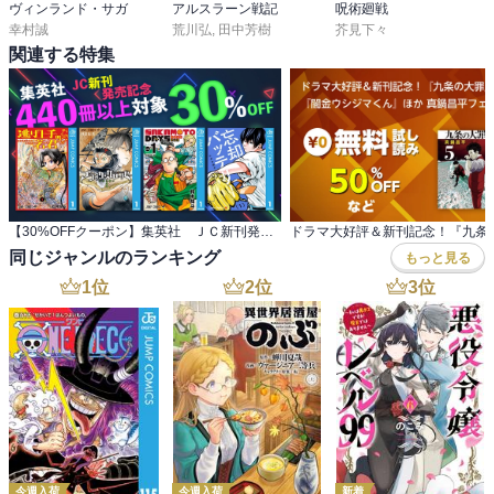
ヴィンランド・サガ
アルスラーン戦記
呪術廻戦
幸村誠
荒川弘
,
田中芳樹
芥見下々
関連する特集
【30%OFFクーポン】集英社 ＪＣ新刊発売記念 440冊以上対象
同じジャンルのランキング
もっと見る
1
位
2
位
3
位
今週入荷
今週入荷
新着