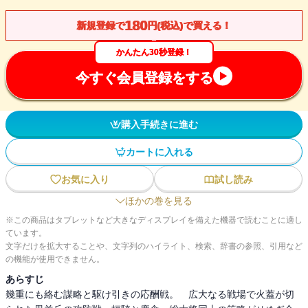
180
新規登録で
円(税込)で買える！
かんたん30秒登録！
今すぐ会員登録をする
購入手続きに進む
カートに入れる
お気に入り
試し読み
ほかの巻を見る
※この商品はタブレットなど大きなディスプレイを備えた機器で読むことに適し
ています。
文字だけを拡大することや、文字列のハイライト、検索、辞書の参照、引用など
の機能が使用できません。
あらすじ
幾重にも絡む謀略と駆け引きの応酬戦。 広大なる戦場で火蓋が切