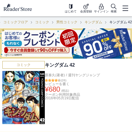
はじめて
会員登録
サインイン
検索
コミックフロア
コミック
男性コミック
キングダム
キングダム 42
キングダム 42
コミック
原泰久(著者)
/
週刊ヤングジャンプ
(
26
)
レビューを書く
¥
680
(税込)
クーポン利用対象商品
2016年05月19日
配信