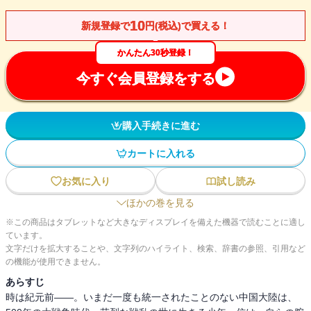
10
新規登録で
円(税込)で買える！
かんたん30秒登録！
今すぐ会員登録をする
購入手続きに進む
カートに入れる
お気に入り
試し読み
ほかの巻を見る
※この商品はタブレットなど大きなディスプレイを備えた機器で読むことに適し
ています。
文字だけを拡大することや、文字列のハイライト、検索、辞書の参照、引用など
の機能が使用できません。
あらすじ
時は紀元前――。いまだ一度も統一されたことのない中国大陸は、