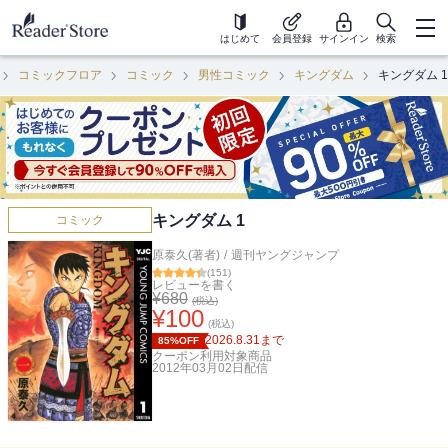
はじめて
会員登録
サインイン
検索
コミックフロア
コミック
男性コミック
キングダム
キングダム 1
キングダム 1
コミック
原泰久(著者)
/
週刊ヤングジャンプ
(
151
)
レビューを書く
¥
680
(税込)
¥
100
(税込)
2026.8.31
まで
85%OFF
クーポン利用対象商品
2012年03月02日
配信