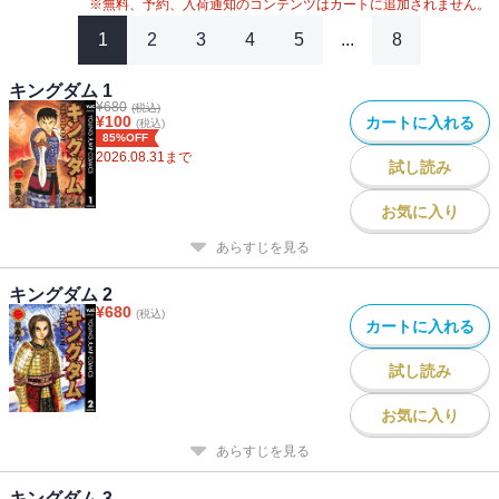
#
2020年アニメ化
#
キングダム関連作
#
アニメ化
※無料、予約、入荷通知のコンテンツはカートに追加されません。
#
26年春ドラマ・映画化
#
2023年映画化
#
2024年映画化
1
2
3
4
5
...
8
キングダム 1
¥
680
(税込)
¥
100
カートに入れる
(税込)
85%OFF
2026.08.31
まで
試し読み
お気に入り
あらすじを見る
キングダム 2
¥
680
(税込)
カートに入れる
試し読み
お気に入り
あらすじを見る
キングダム 3