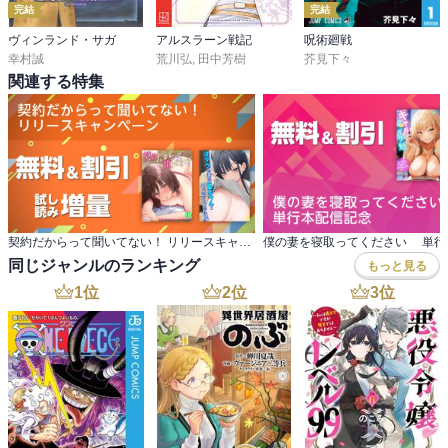
完結
完結
ヴィンランド・サガ
アルスラーン戦記
呪術廻戦
幸村誠
荒川弘
,
田中芳樹
芥見下々
関連する特集
契約だからって聞いてない！ リリースキャンペーン
僕の妻を寝取ってください 単行
同じジャンルのランキング
もっと見る
1
位
2
位
3
位