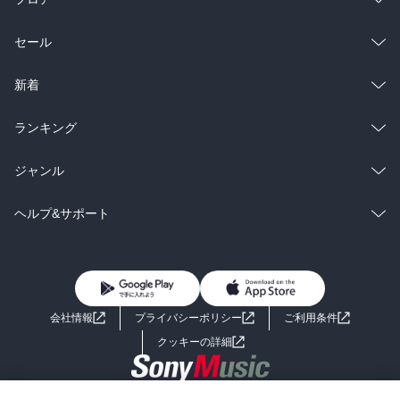
総合
コミック
セール
ラノベ
小説
総合
コミック
新着
雑誌・グラビア
ビジネス・実用
ラノベ
小説
総合
コミック
ランキング
BL・TL
雑誌・グラビア
ビジネス・実用
ラノベ
小説
総合
コミック
ジャンル
BL・TL
雑誌・グラビア
ビジネス・実用
ラノベ
小説
コミック
男性コミック
ヘルプ&サポート
BL・TL
雑誌・グラビア
ビジネス・実用
女性コミック
コミック誌
初めての方へ
ヘルプ
BL・TL
ライトノベル
男子向けラノベ
よくあるご質問
お問い合わせ
会社情報
プライバシーポリシー
ご利用条件
女子向けラノベ
小説
利用規約
クッキーの詳細
国内小説
海外小説
Copyright 2017 - 2026 Sony Music Entertainment(Japan) Inc.