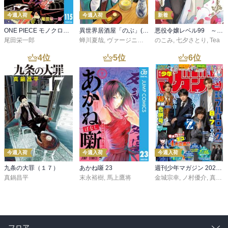
今週入荷
今週入荷
新着
ONE PIECE モノクロ版 115
異世界居酒屋「のぶ」(22)
悪役令嬢レベル99 ～私は裏ボスですが魔王ではありません～ その６
尾田栄一郎
蝉川夏哉
,
ヴァージニア二等兵
のこみ
,
転
,
七夕さとり
,
Tea
4
位
5
位
6
位
今週入荷
今週入荷
今週入荷
九条の大罪（１７）
あかね噺 23
週刊少年マガジン 2026年36・37号[2026年8月5日発売]
真鍋昌平
末永裕樹
,
馬上鷹将
金城宗幸
,
ノ村優介
,
真島ヒロ
フロア