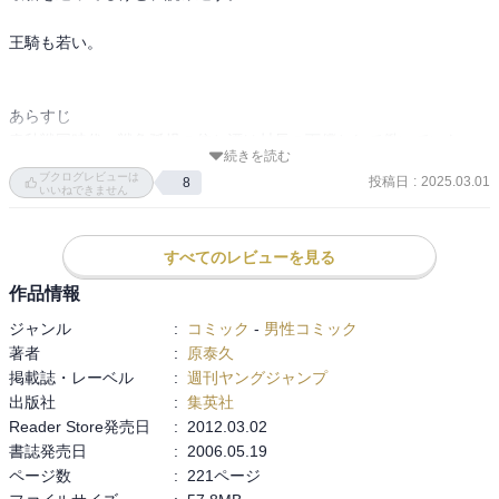
王騎も若い。

あらすじ

春秋戦国時代、戦争孤児の信と漂は村長の下僕として働いていた。
続きを読む
いつか大将軍になることを夢見て剣の稽古をしていた。

ブクログレビューは
投稿日
:
2025.03.01
8
いいねできません
ある日、昌文君という大臣に漂は見そめられ仕官するも、ある日家
の前に倒れて、信にある場所に行くように言い、こと切れる。

すべてのレビューを見る
その場所で秦王政と出会う。漂は政の替え玉として仕官したのだっ
作品情報
た。追手の暗殺者を信が倒すも、王弟が差し向けた軍に追われる。

ジャンル
:
コミック
-
男性コミック
著者
:
原泰久
河了貂に抜け道を教わり、なんとか秘密の避暑地にたどり着く。
掲載誌・レーベル
:
週刊ヤングジャンプ
出版社
:
集英社
Reader Store発売日
:
2012.03.02
書誌発売日
:
2006.05.19
ページ数
:
221ページ