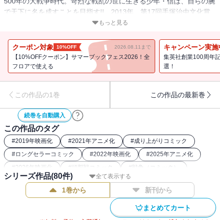
500年の大戦争時代。苛烈な戦乱の世に生きる少年・信は、自らの腕
で天下に名を成すことを目指す!! 2013年、第17回手塚治虫文化賞
マンガ大賞受賞！
もっと見る
クーポン対象
キャンペーン実施
10%OFF
2026.08.11まで
【10%OFFクーポン】サマーブックフェス2026！全
集英社創業100周年
フロアで使える
選！
この作品の1巻
この作品の最新巻
続巻を自動購入
この作品のタグ
#
2019年映画化
#
2021年アニメ化
#
成り上がりコミック
#
ロングセラーコミック
#
2022年映画化
#
2025年アニメ化
#
2026年映画化
#
頭脳戦コミック
#
戦争（コミック）
シリーズ作品(
80
件)
全て表示する
#
2025年ストア人気コミック
#
2024年アニメ化
1巻から
新刊から
#
歴史系漫画（中国）
#
戦記コミック
#
26年夏ドラマ・映画化
#
中華コミック
#
2022年アニメ化
#
歴史漫画
まとめてカート