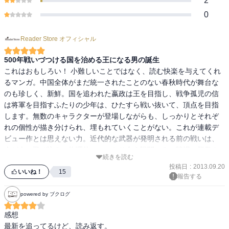
2
0
Reader Store オフィシャル
500年戦いづつける国を治める王になる男の誕生
これはおもしろい！ 小難しいことではなく、読む快楽を与えてくれ
るマンガ。中国全体がまだ統一されたことのない春秋時代が舞台な
のも珍しく、新鮮。国を追われた嬴政は王を目指し、戦争孤児の信
は将軍を目指すふたりの少年は、ひたすら戦い抜いて、頂点を目指
します。無数のキャラクターが登場しながらも、しっかりとそれぞ
れの個性が描き分けられ、埋もれていくことがない。これが連載デ
ビュー作とは思えない力。近代的な武器が発明される前の戦いは、
人が人に飛び込み、物理的にぶつかり合う戦闘のみ。戦場の群衆や
続きを読む
背景も丁寧に描かれ、遠い時代の遠い場所ということを忘れさせる
投稿日
:
2013.09.20
没入感に、熱と勢いが溢れています。嬴政が始皇帝になるという歴
いいね！
15
報告する
史的事実を踏まえた上でなお、読み進めるワクワクが止まらない歴
史ファンタジー。（スタッフI）
powered by ブクログ
感想

最新を追ってるけど、読み返す。
