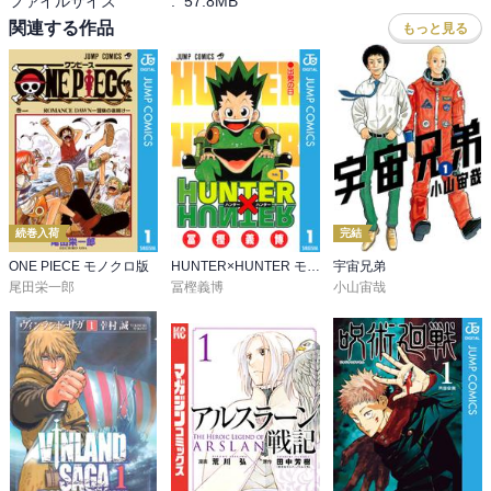
ファイルサイズ
:
57.8MB
関連する作品
もっと見る
続巻入荷
完結
ONE PIECE モノクロ版
HUNTER×HUNTER モノクロ版
宇宙兄弟
尾田栄一郎
冨樫義博
小山宙哉