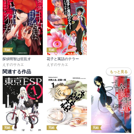
完結
完結
探偵明智は狂乱す
花子と寓話のテラー
えすのサカエ
えすのサカエ
関連する作品
もっと見る
完結
完結
完結