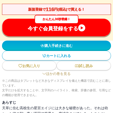
116
新規登録で
円(税込)で買える！
かんたん30秒登録！
今すぐ会員登録をする
購入手続きに進む
カートに入れる
お気に入り
試し読み
ほかの巻を見る
※この商品はタブレットなど大きなディスプレイを備えた機器で読むことに適し
ています。
文字だけを拡大することや、文字列のハイライト、検索、辞書の参照、引用など
の機能が使用できません。
あらすじ
天草に住む高校生の星宮エイジには大きな秘密があった。それは幼