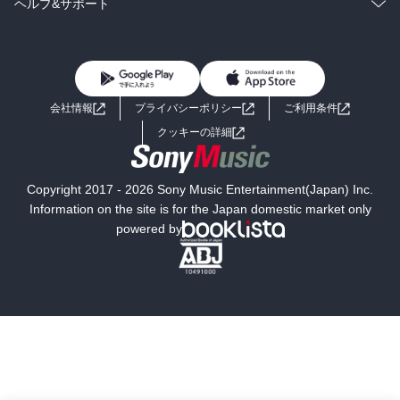
ラノベ
小説
コミック
男性コミック
ヘルプ&サポート
BL・TL
雑誌・グラビア
ビジネス・実用
女性コミック
コミック誌
初めての方へ
ヘルプ
BL・TL
ライトノベル
男子向けラノベ
よくあるご質問
お問い合わせ
会社情報
プライバシーポリシー
ご利用条件
女子向けラノベ
小説
利用規約
クッキーの詳細
国内小説
海外小説
Copyright 2017 - 2026 Sony Music Entertainment(Japan) Inc.
ミステリー
SF
Information on the site is for the Japan domestic market only
powered by
歴史・時代小説
文学
雑誌
グラビア写真集
ボーイズラブ
ティーンズラブ
人文・思想・歴史
社会・政治・法律