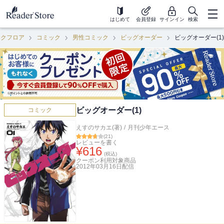
はじめて
会員登録
サインイン
検索
ックフロア
コミック
男性コミック
ビッグオーダー
ビッグオーダー(1)
ビッグオーダー(1)
コミック
えすのサカエ(著)
/
月刊少年エース
(
21
)
レビューを書く
¥
616
(税込)
クーポン利用対象商品
2012年03月16日
配信