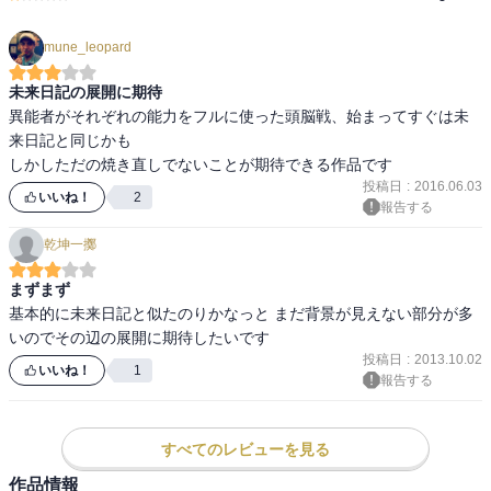
mune_leopard
未来日記の展開に期待
異能者がそれぞれの能力をフルに使った頭脳戦、始まってすぐは未
来日記と同じかも

しかしただの焼き直しでないことが期待できる作品です
投稿日
:
2016.06.03
いいね！
2
報告する
乾坤一擲
まずまず
基本的に未来日記と似たのりかなっと まだ背景が見えない部分が多
いのでその辺の展開に期待したいです
投稿日
:
2013.10.02
いいね！
1
報告する
すべてのレビューを見る
作品情報