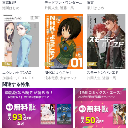
東京ESP
デッドマン・ワンダーランド
喰霊
瀬川はじめ
片岡人生
,
近藤一馬
瀬川はじめ
完結
完結
完結
エウレカセブンAO
NHKにようこそ！
スモーキン’パレヱド
加藤雄一
,
ＢＯＮＥＳ
滝本竜彦
,
大岩ケンヂ
片岡人生
,
近藤一馬
関連する特集