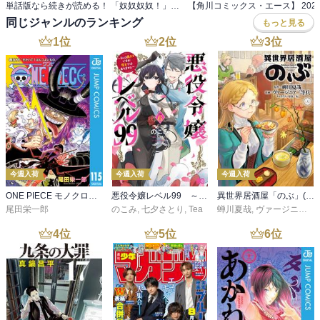
単話版なら続きが読める！ 「奴奴奴奴！」単行本2巻解禁フェア
同じジャンルのランキング
もっと見る
1
位
2
位
3
位
今週入荷
今週入荷
今週入荷
ONE PIECE モノクロ版 115
悪役令嬢レベル99 ～私は裏ボスですが魔王ではありません～ その６
異世界居酒屋「のぶ」(22)
尾田栄一郎
のこみ
,
七夕さとり
,
Tea
蝉川夏哉
,
ヴァージニア二等兵
4
位
5
位
6
位