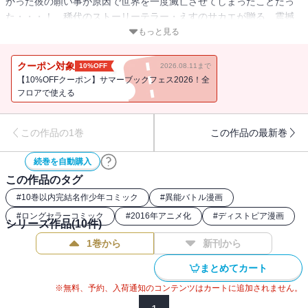
かった彼の願い事が原因で世界を一度滅亡させてしまったことだっ
た・・・！ 稀代のストーリーテラー・えすのサカエが贈る、震撼
のサスペンス異能力バトル！
もっと見る
クーポン対象
10%OFF
2026.08.11まで
【10%OFFクーポン】サマーブックフェス2026！全
フロアで使える
この作品の1巻
この作品の最新巻
続巻を自動購入
この作品のタグ
#
10巻以内完結名作少年コミック
#
異能バトル漫画
#
ロングセラーコミック
#
2016年アニメ化
#
ディストピア漫画
シリーズ作品(
10
件)
1巻から
新刊から
まとめてカート
※無料、予約、入荷通知のコンテンツはカートに追加されません。