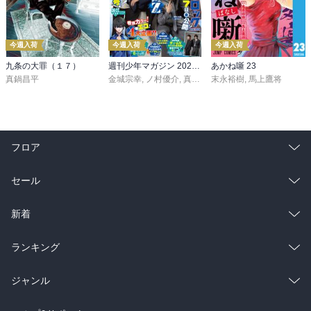
今週入荷
今週入荷
今週入荷
九条の大罪（１７）
週刊少年マガジン 2026年36・37号[2026年8月5日発売]
あかね噺 23
真鍋昌平
金城宗幸
,
ノ村優介
,
真島ヒロ
末永裕樹
,
宮島礼吏
,
馬上鷹将
,
新川直司
,
久
フロア
総合
コミック
セール
ラノベ
小説
総合
コミック
新着
雑誌・グラビア
ビジネス・実用
ラノベ
小説
総合
コミック
ランキング
BL・TL
雑誌・グラビア
ビジネス・実用
ラノベ
小説
総合
コミック
ジャンル
BL・TL
雑誌・グラビア
ビジネス・実用