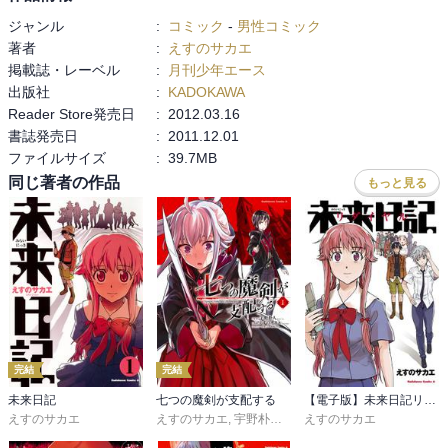
ジャンル
:
コミック
-
男性コミック
著者
:
えすのサカエ
掲載誌・レーベル
:
月刊少年エース
出版社
:
KADOKAWA
Reader Store発売日
:
2012.03.16
書誌発売日
:
2011.12.01
ファイルサイズ
:
39.7MB
同じ著者の作品
もっと見る
完結
完結
未来日記
七つの魔剣が支配する
【電子版】未来日記リダイヤル
えすのサカエ
えすのサカエ
,
宇野朴人
,
ミユキルリア
えすのサカエ