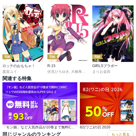
完結
完結
完結
ロッテのおもちゃ！
R-15
GIRLSブラボー
葉賀ユイ
伏見ひろゆき
,
大橋隼人
,
藤真拓哉
まりお金田
関連する特集
「モン娘」など人気作品が10巻まで無料COMIC リュウWEB8周年夏休みSUPER SALE 2
82(ワニ)の日 2026
同じジャンルのランキング
もっと見る