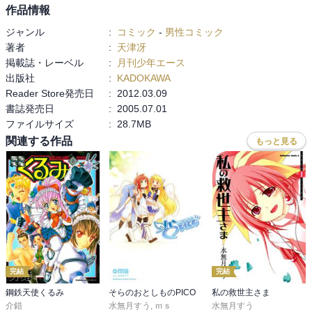
作品情報
ジャンル
:
コミック
-
男性コミック
著者
:
天津冴
掲載誌・レーベル
:
月刊少年エース
出版社
:
KADOKAWA
Reader Store発売日
:
2012.03.09
書誌発売日
:
2005.07.01
ファイルサイズ
:
28.7MB
関連する作品
もっと見る
完結
完結
鋼鉄天使くるみ
そらのおとしものPICO
私の救世主さま
介錯
水無月すう
,
ｍｓ
水無月すう