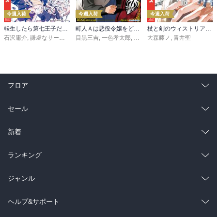
今週入荷
今週入荷
今週入荷
転生したら第七王子だったので、気ままに魔術を極めます（２４）
町人Ａは悪役令嬢をどうしても救いたい ～どぶと空と氷の姫君～１０【電子書店共通特典イラスト付】
杖と剣のウィストリア（１６）
石沢庸介
,
謙虚なサークル
,
メル。
目黒三吉
,
一色孝太郎
,
Parum
大森藤ノ
,
青井聖
フロア
総合
コミック
セール
ラノベ
小説
総合
コミック
新着
雑誌・グラビア
ビジネス・実用
ラノベ
小説
総合
コミック
ランキング
BL・TL
雑誌・グラビア
ビジネス・実用
ラノベ
小説
総合
コミック
ジャンル
BL・TL
雑誌・グラビア
ビジネス・実用
ラノベ
小説
コミック
男性コミック
ヘルプ&サポート