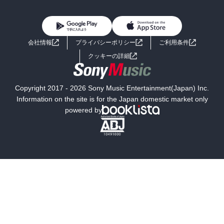
BL・TL
雑誌・グラビア
ビジネス・実用
女性コミック
コミック誌
初めての方へ
ヘルプ
BL・TL
ライトノベル
男子向けラノベ
よくあるご質問
お問い合わせ
会社情報
プライバシーポリシー
ご利用条件
女子向けラノベ
小説
利用規約
クッキーの詳細
国内小説
海外小説
Copyright 2017 - 2026 Sony Music Entertainment(Japan) Inc.
ミステリー
SF
Information on the site is for the Japan domestic market only
powered by
歴史・時代小説
文学
雑誌
グラビア写真集
ボーイズラブ
ティーンズラブ
人文・思想・歴史
社会・政治・法律
ビジネス・経済
サイエンス・テクノロジー