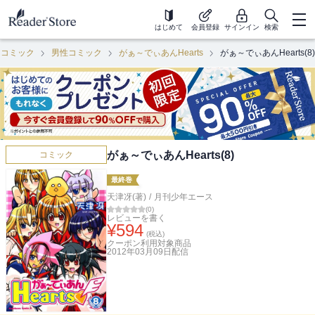
はじめて
会員登録
サインイン
検索
コミック
男性コミック
がぁ～でぃあんHearts
がぁ～でぃあんHearts(8)
がぁ～でぃあんHearts(8)
コミック
最終巻
天津冴(著)
/
月刊少年エース
(
0
)
レビューを書く
¥
594
(税込)
クーポン利用対象商品
2012年03月09日
配信