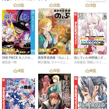
1
位
2
位
3
位
今週入荷
今週入荷
今週入荷
ONE PIECE モノクロ版 115
異世界居酒屋「のぶ」(22)
信じていた仲間達にダンジョン奥地で殺されかけたがギフト『無限ガチャ』でレベル９９９９の仲間達を手に入れて元パーティーメンバーと世界に復讐＆『ざまぁ！』します！（２３）
尾田栄一郎
蝉川夏哉
,
ヴァージニア二等兵
大前貴史
,
転
,
明鏡シスイ
,
ｔｅ
4
位
5
位
6
位