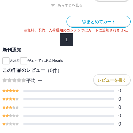
あらすじを見る
まとめてカート
※無料、予約、入荷通知のコンテンツはカートに追加されません。
1
新刊通知
天津冴
がぁ～でぃあんHearts
この作品のレビュー
（
0
件）
--
レビューを書く
平均
0
0
0
0
0