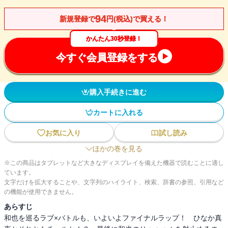
94
新規登録で
円(税込)で買える！
かんたん30秒登録！
今すぐ会員登録をする
購入手続きに進む
カートに入れる
お気に入り
試し読み
ほかの巻を見る
※この商品はタブレットなど大きなディスプレイを備えた機器で読むことに適し
ています。
文字だけを拡大することや、文字列のハイライト、検索、辞書の参照、引用など
の機能が使用できません。
あらすじ
和也を巡るラブ×バトルも、いよいよファイナルラップ！ ひなか真