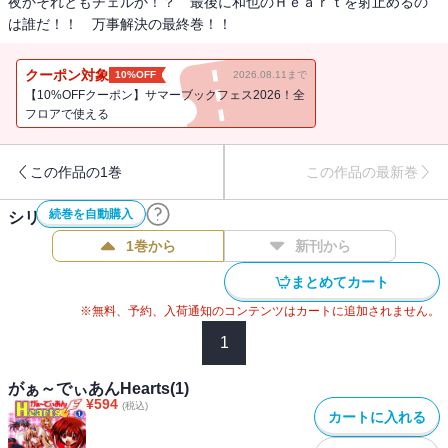
夜かそれともチェルか！？ 最後に和也のＨｅａｒｔを射止めるの
は誰だ！！ 万事解決の最終巻！！
クーポン対象
10%OFF
2026.08.11まで
【10%OFFクーポン】サマーブックフェス2026！全
フロアで使える
この作品の1巻
この作品の最新巻
続巻を自動購入
シリーズ作品(
8
件)
1巻から
新刊から
まとめてカート
※無料、予約、入荷通知のコンテンツはカートに追加されません。
1
がぁ～でぃあんHearts(1)
¥
594
(税込)
カートに入れる