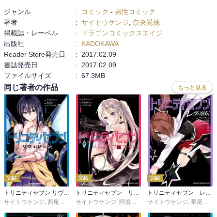
ジャンル
:
コミック
-
男性コミック
著者
:
サイトウケンジ
,
奈央晃徳
掲載誌・レーベル
:
ドラゴンコミックスエイジ
出版社
:
KADOKAWA
Reader Store発売日
:
2017.02.09
書誌発売日
:
2017.02.09
ファイルサイズ
:
67.3MB
同じ著者の作品
もっと見る
完結
完結
完結
トリニティセブン リヴィジョン
トリニティセブン リーゼクロニクル
トリニティセブン レヴィ忍伝
サイトウケンジ
,
西尾洋一
,
奈央晃徳
サイトウケンジ
,
阿倍野ちゃこ
サイトウケンジ
,
奈央晃徳
,
華尾ス太郎