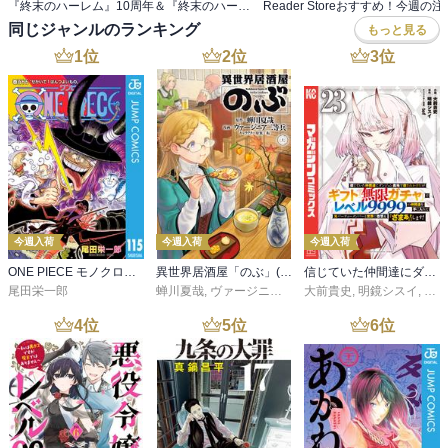
『終末のハーレム』10周年＆『終末のハーレム ファンタジア』完結記念キャンペーン！
同じジャンルのランキング
もっと見る
1
位
2
位
3
位
今週入荷
今週入荷
今週入荷
ONE PIECE モノクロ版 115
異世界居酒屋「のぶ」(22)
信じていた仲間達にダンジョン奥地で殺されかけたがギフト『無限ガチャ』でレベル９９９９の仲間達を手に入れて元パーティーメンバーと世界に復讐＆『ざまぁ！』します！（２３）
尾田栄一郎
蝉川夏哉
,
ヴァージニア二等兵
大前貴史
,
転
,
明鏡シスイ
,
ｔｅ
4
位
5
位
6
位