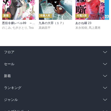
新着
今週入荷
今週入荷
悪役令嬢レベル99 ～私は裏ボスですが魔王ではありません～ その６
九条の大罪（１７）
あかね噺 23
のこみ
,
七夕さとり
,
Tea
真鍋昌平
末永裕樹
,
馬上鷹将
フロア
総合
コミック
セール
ラノベ
小説
総合
コミック
新着
雑誌・グラビア
ビジネス・実用
ラノベ
小説
総合
コミック
ランキング
BL・TL
雑誌・グラビア
ビジネス・実用
ラノベ
小説
総合
コミック
ジャンル
BL・TL
雑誌・グラビア
ビジネス・実用
ラノベ
小説