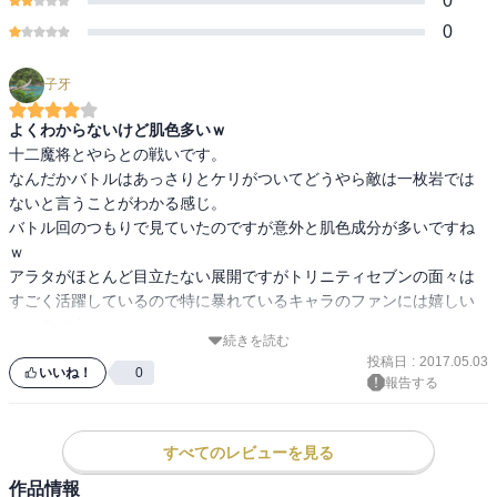
0
0
子牙
よくわからないけど肌色多いｗ
十二魔将とやらとの戦いです。

なんだかバトルはあっさりとケリがついてどうやら敵は一枚岩では
ないと言うことがわかる感じ。

バトル回のつもりで見ていたのですが意外と肌色成分が多いですね
ｗ

アラタがほとんど目立たない展開ですがトリニティセブンの面々は
すごく活躍しているので特に暴れているキャラのファンには嬉しい
ところですねｗ
続きを読む
投稿日
:
2017.05.03
いいね！
0
報告する
すべてのレビューを見る
作品情報