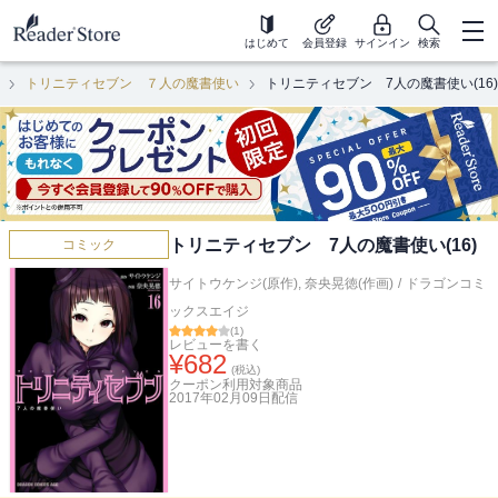
はじめて
会員登録
サインイン
検索
トリニティセブン ７人の魔書使い
トリニティセブン 7人の魔書使い(16)
トリニティセブン 7人の魔書使い(16)
コミック
サイトウケンジ(原作)
,
奈央晃徳(作画)
/
ドラゴンコミ
ックスエイジ
(
1
)
レビューを書く
¥
682
(税込)
クーポン利用対象商品
2017年02月09日
配信