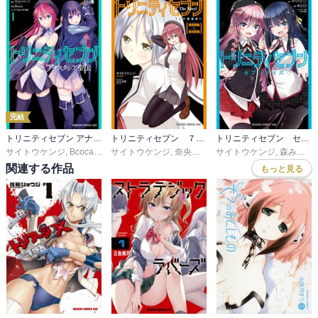
完結
トリニティセブン アナスタシア聖伝
トリニティセブン ７人の魔書使い Ｔｈｅ Ｎｏｖｅｌ
トリニティセブン セブンデイズ
サイトウケンジ
,
Bcoca
,
奈央晃徳
サイトウケンジ
,
奈央晃徳
サイトウケンジ
,
森みさき
,
関連する作品
もっと見る