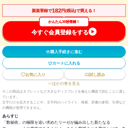
182
新規登録で
円(税込)で買える！
かんたん30秒登録！
今すぐ会員登録をする
購入手続きに進む
カートに入れる
お気に入り
試し読み
ほかの巻を見る
※この商品はタブレットなど大きなディスプレイを備えた機器で読むことに適し
ています。
文字だけを拡大することや、文字列のハイライト、検索、辞書の参照、引用など
の機能が使用できません。
あらすじ
「数秘術」の極限を追い求めたリーゼが編み出した新たなる