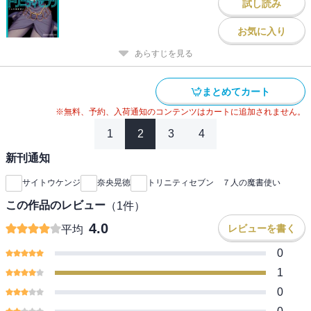
試し読み
お気に入り
あらすじを見る
まとめてカート
※無料、予約、入荷通知のコンテンツはカートに追加されません。
1
2
3
4
新刊通知
サイトウケンジ
奈央晃徳
トリニティセブン ７人の魔書使い
この作品のレビュー
（
1
件）
4.0
レビューを書く
平均
0
1
0