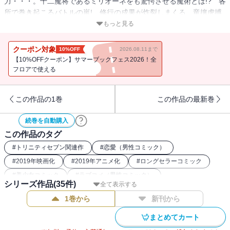
力・・・。十二魔将であるミリオーネをも驚愕させる魔術とは!? 各
所で巻き起こるバトルの嵐! 修行の成果が炸裂しまくる、竜攘虎搏
な第16巻!!
もっと見る
クーポン対象
10%OFF
2026.08.11まで
【10%OFFクーポン】サマーブックフェス2026！全
フロアで使える
この作品の1巻
この作品の最新巻
続巻を自動購入
この作品のタグ
#
トリニティセブン関連作
#
恋愛（男性コミック）
#
2019年映画化
#
2019年アニメ化
#
ロングセラーコミック
#
美少女コミック
#
ラブコメ（男性コミック）
シリーズ作品(
35
件)
全て表示する
1巻から
新刊から
まとめてカート