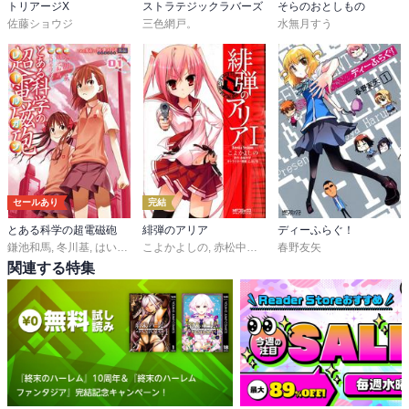
トリアージX
ストラテジックラバーズ
そらのおとしもの
佐藤ショウジ
三色網戸。
水無月すう
セールあり
完結
とある科学の超電磁砲
緋弾のアリア
ディーふらぐ！
鎌池和馬
,
冬川基
,
はいむらきよたか
こよかよしの
,
赤松中学
,
こぶいち
春野友矢
関連する特集