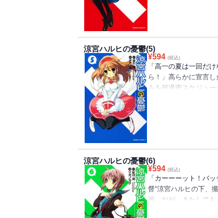
は・・・。「ミステリ
涼宮ハルヒの憂鬱(5)
¥
594
(税込)
「高一の夏は一回だけ
ら！」高らかに宣言し
みを超過密スケジュー
な既視感を感じていた
しているのが原因で、
のだ・・・！？ 「エ
どを収録。
涼宮ハルヒの憂鬱(6)
¥
594
(税込)
「カーーーット！バッ
督”涼宮ハルヒの下、
画。だが、またしても
物のビームが出たり、