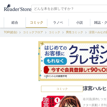
総合
コミック
ラノベ
小説
雑誌・
TOP(総合)
コミックフロア
コミック
男性コミック
涼宮ハルヒの
涼宮ハルヒの
コミック
谷川流(原作)
,
ツガ
クター原案)
/
月刊