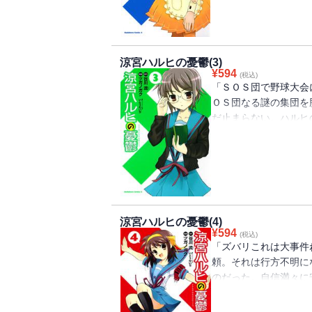
「憂鬱」編クライマッ
涼宮ハルヒの憂鬱(3)
¥
594
(税込)
「ＳＯＳ団で野球大会
ＯＳ団なる謎の集団を
だ止まらない。ハルヒ
による世界消滅の危機
会に出場してＳＯＳ団
が・・・・・・。「涼
どを収録。
涼宮ハルヒの憂鬱(4)
¥
594
(税込)
「ズバリこれは大事件
頼。それは行方不明に
のだった。自信満々に
うＳＯＳ団の面々。だ
だ。ハルヒが作ったＳ