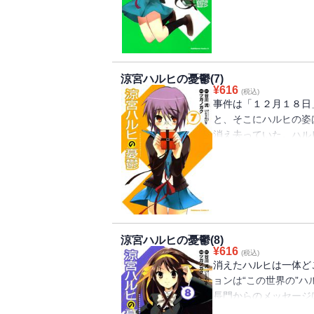
界に溢れ出す大量の“
か・・・！？
涼宮ハルヒの憂鬱(7)
¥
616
(税込)
事件は「１２月１８日
と、そこにハルヒの姿
消え去っていた。ハ
待望の「消失」編、ス
涼宮ハルヒの憂鬱(8)
¥
616
(税込)
消えたハルヒは一体ど
ョンは“この世界の”
長門からのメッセージ
よ」・・・緊迫の「消