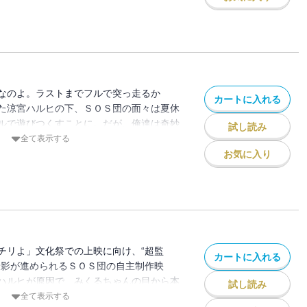
ックサイン」「孤島症候群」などを収録。
なのよ。ラストまでフルで突っ走るか
カートに入れる
た涼宮ハルヒの下、ＳＯＳ団の面々は夏休
ルで遊びつくすことに。だが、俺達は奇妙
試し読み
。どうやらハルヒが夏休みに何かをやり残
全て表示する
夏休みを１万回以上ループしているらしい
お気に入り
ンドレスエイト」「涼宮ハルヒの溜息」な
チリよ」文化祭での上映に向け、“超監
カートに入れる
撮影が進められるＳＯＳ団の自主制作映
ハルヒが原因で、みくるちゃんの目から本
試し読み
猫が喋り出したりと撮影は大混乱。現実世
全て表示する