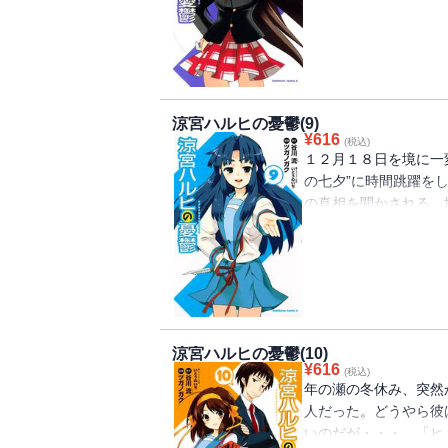
涼宮ハルヒの憂鬱(9)
¥
616
(税込)
１２月１８日を境に一
の七夕”に時間跳躍を
の真相を聞かされる
「消失」編、感動のク
涼宮ハルヒの憂鬱(10)
¥
616
(税込)
年の瀬の冬休み、突然
人だった。どうやら彼
いのだが・・・。「ヒ