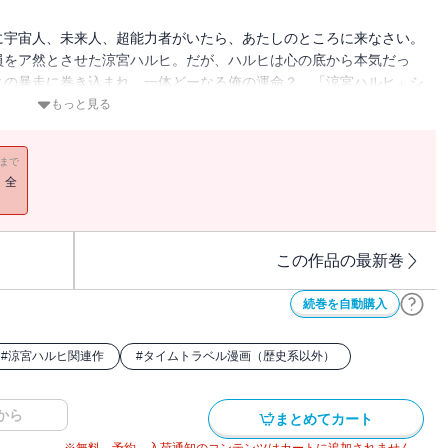
に宇宙人、未来人、超能力者がいたら、あたしのところに来なさい。
員をア然とさせた涼宮ハルヒ。だが、ハルヒは心の底から本気だっ
ヒの暴走に巻き込まれ、一体どーなる俺の運命？ 「涼宮ハルヒ」シ
もっと見る
11まで
！全
この作品の最新巻
続巻を自動購入
#
涼宮ハルヒ関連作
#
タイムトラベル漫画（歴史系以外）
から
まとめてカート