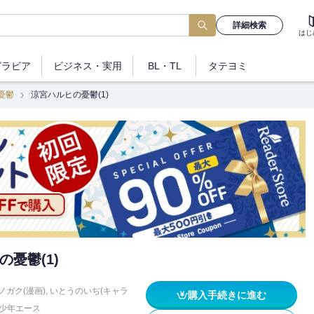
詳細検索
はじ
グラビア
ビジネス
・実用
BL・TL
タテヨミ
憂鬱
涼宮ハルヒの憂鬱(1)
憂鬱(1)
ノガク(漫画)
,
いとうのいぢ(キャラ
購入手続きに進む
少年エース