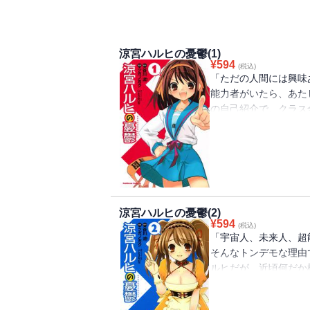
涼宮ハルヒの憂鬱(1)
¥
594
(税込)
「ただの人間には興味
能力者がいたら、あた
の自己紹介で、クラス
ルヒは心の底から本気
ハルヒの暴走に巻き込
ルヒ」シリーズの原点
涼宮ハルヒの憂鬱(2)
¥
594
(税込)
「宇宙人、未来人、超
そんなトンデモな理由
ルヒだが、近頃何だか
つからない状況に（本
ルヒのイライラは募