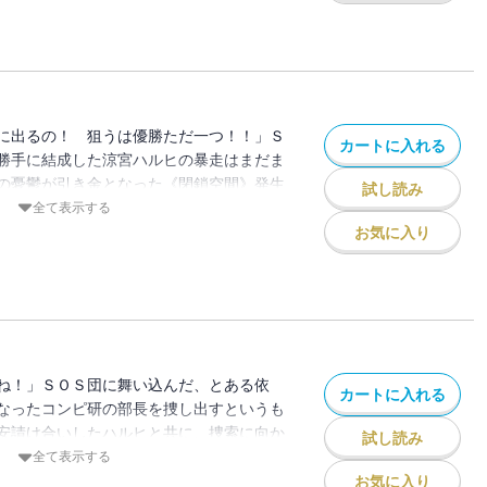
クス！
に出るの！ 狙うは優勝ただ一つ！！」Ｓ
カートに入れる
勝手に結成した涼宮ハルヒの暴走はまだま
の憂鬱が引き金となった《閉鎖空間》発生
試し読み
が回避されたのも束の間、今度は草野球大
全て表示する
の名を広めようとするのだ
お気に入り
宮ハルヒの退屈」「笹の葉ラプソディ」な
ね！」ＳＯＳ団に舞い込んだ、とある依
カートに入れる
なったコンピ研の部長を捜し出すというも
安請け合いしたハルヒと共に、捜索に向か
試し読み
が、解決の糸口は思わぬところにあるもん
全て表示する
ＯＳ団マークが、全ての原因だったと
お気に入り