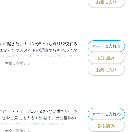
非現実 ”を前に、映画は無事に成功するの
お気に入り
」に起きた。キョンがいつも通り登校する
カートに入れる
はなくクラスメイトの記憶からもハルヒが
ルヒは一体どこに消えてしまったのか！？
試し読み
タート！
全て表示する
お気に入り
こに・・・？ ハルヒのいない世界で、キ
カートに入れる
ハルヒや古泉にようやく出会う。元の世界の
は「プログラム起動条件・鍵をそろえ
試し読み
失編」第２幕！
全て表示する