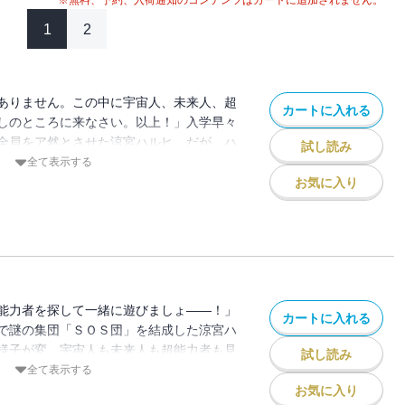
※無料、予約、入荷通知のコンテンツはカートに追加されません。
1
2
ありません。この中に宇宙人、未来人、超
カートに入れる
しのところに来なさい。以上！」入学早々
全員をア然とさせた涼宮ハルヒ。だが、ハ
試し読み
だった！ 謎の集団・ＳＯＳ団を結成した
全て表示する
まれ、一体どーなる俺の運命？ 「涼宮ハ
お気に入り
、「憂鬱」編スタート！
能力者を探して一緒に遊びましょ――！」
カートに入れる
で謎の集団「ＳＯＳ団」を結成した涼宮ハ
様子が変。宇宙人も未来人も超能力者も見
試し読み
当は全部すぐ側にいるんだが・・・）、ハ
全て表示する
るばかり。やがて事態は思わぬ展開へ！？
お気に入り