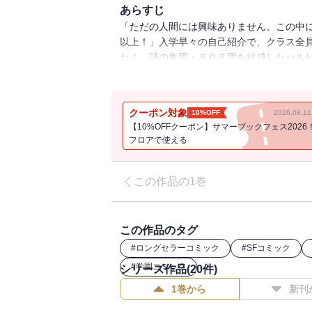
あらすじ
「ただの人間には興味ありません。この中
以上！」入学早々の自己紹介で、クラス全
た！ 謎の集団・ＳＯＳ団を結成したハル
リーズの原点、「憂鬱」編スタート！
クーポン対象
10%OFF
2026.08.
【10%OFFクーポン】サマーブックフェス2026
フロアで使える
この作品の1巻
この作品のタグ
#
ロングセラーコミック
#
SFコミック
#
学園コミック
シリーズ作品(
20
件)
1巻から
新刊