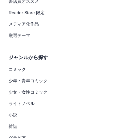
書店員オススメ
Reader Store 限定
メディア化作品
厳選テーマ
ジャンルから探す
コミック
少年・青年コミック
少女・女性コミック
ライトノベル
小説
雑誌
グラビア