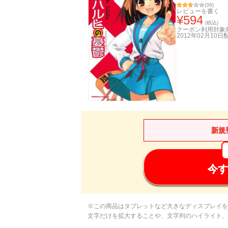
(
38
)
レビューを書く
¥
594
(税込)
クーポン利用対象
2012年02月10日
新規
今す
※この商品はタブレットなど大きなディスプレイを
文字だけを拡大することや、文字列のハイライト、