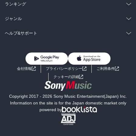
雑誌・グラビア
ビジネス・実用
ラノベ
小説
総合
コミック
ランキング
BL・TL
雑誌・グラビア
ビジネス・実用
ラノベ
小説
総合
コミック
ジャンル
BL・TL
雑誌・グラビア
ビジネス・実用
ラノベ
小説
コミック
男性コミック
ヘルプ&サポート
BL・TL
雑誌・グラビア
ビジネス・実用
女性コミック
コミック誌
初めての方へ
ヘルプ
BL・TL
ライトノベル
男子向けラノベ
よくあるご質問
お問い合わせ
会社情報
プライバシーポリシー
ご利用条件
女子向けラノベ
小説
利用規約
クッキーの詳細
国内小説
海外小説
Copyright 2017 - 2026 Sony Music Entertainment(Japan) Inc.
ミステリー
SF
Information on the site is for the Japan domestic market only
powered by
歴史・時代小説
文学
雑誌
グラビア写真集