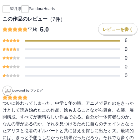
望月淳
PandoraHearts
この作品のレビュー
（
7
件）
5.0
レビューを書く
平均
6
0
0
0
0
powered by ブクログ
ついに終わってしまった。中学１年の時、アニメで見たのをきっか
けとして読み始めたこの作品。絵も去ることながら舞台、衣装、展
開構成、すべてが素晴らしい作品である。自分が一体何者なのか、
なんの罪があるのか、それを見つけるために自らのチェインとなっ
たアリスと従者のギルバートと共に答えを探しに出たオズ。最終的
には、きっと予想もしなかった結果だっただろう。それでも多くの