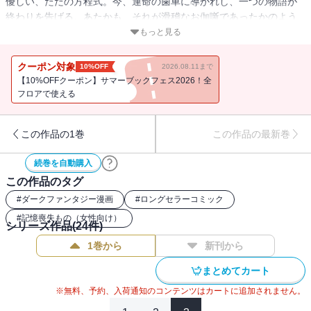
優しい、ただの方程式。今、運命の歯車に導かれし、一つの物語が
終わりを告げる。あたかも、それが滑稽なお伽噺であったかのよう
に――――…。
もっと見る
クーポン対象
10%OFF
2026.08.11まで
【10%OFFクーポン】サマーブックフェス2026！全
フロアで使える
この作品の1巻
この作品の最新巻
続巻を自動購入
この作品のタグ
#
ダークファンタジー漫画
#
ロングセラーコミック
#
記憶喪失もの（女性向け）
シリーズ作品(
24
件)
1巻から
新刊から
まとめてカート
※無料、予約、入荷通知のコンテンツはカートに追加されません。