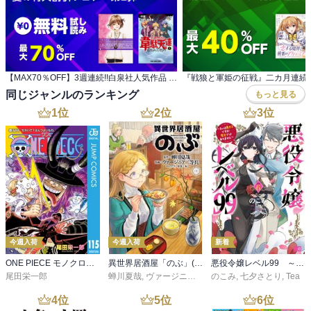
【MAX70％OFF】3週連続!!白泉社人気作品 夏の特大割引フェア 第2弾
同じジャンルのランキング
もっと見る
1
位
2
位
3
位
今週入荷
今週入荷
新着
ONE PIECE モノクロ版 115
異世界居酒屋「のぶ」(22)
悪役令嬢レベル99 ～私は裏ボスですが魔王ではありません～ その６
尾田栄一郎
蝉川夏哉
,
ヴァージニア二等兵
のこみ
,
転
,
七夕さとり
,
Tea
4
位
5
位
6
位