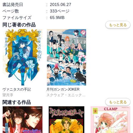
書誌発売日
:
2015.06.27
ページ数
:
333ページ
ファイルサイズ
:
65.9MB
同じ著者の作品
もっと見る
ヴァニタスの手記
月刊ガンガンJOKER
望月淳
スクウェア・エニックス
,
川村拓
,
河本ほむら
,
尚村透
,
関連する作品
もっと見る