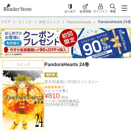
はじめて
会員登録
サインイン
検索
クフロア
コミック
女性コミック
PandoraHearts 24巻
PandoraHearts
PandoraHearts 24巻
コミック
最終巻
望月淳(著者)
/
月刊Gファンタジー
(
7
)
レビューを書く
¥
810
(税込)
クーポン利用対象商品
2015年06月27日
配信