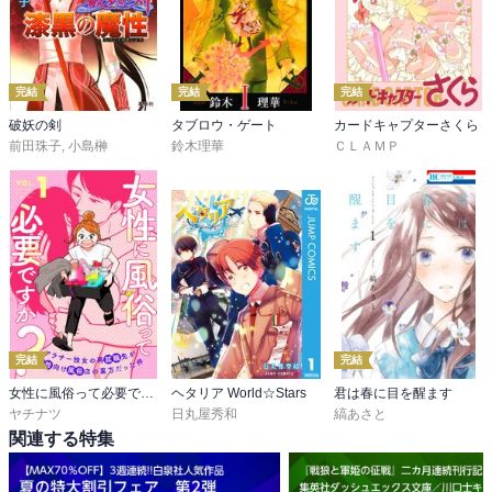
完結
完結
完結
破妖の剣
タブロウ・ゲート
カードキャプターさくら
前田珠子
,
小島榊
鈴木理華
ＣＬＡＭＰ
完結
完結
女性に風俗って必要ですか？～アラサー独女の再就職先が女性向け風俗店の裏方だった件～
ヘタリア World☆Stars
君は春に目を醒ます
ヤチナツ
日丸屋秀和
縞あさと
関連する特集