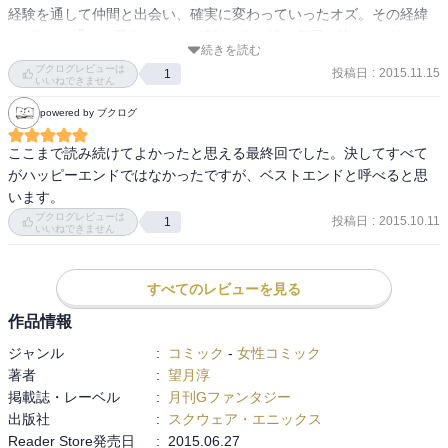
経験を通して仲間と出会い、確実に変わっていったオズ。その経緯
を1巻から通して見るととても感動する。涙を何回も流しながらここ
続きを読む
まで読み終えた。大好きな作品。
ブクログレビューは
投稿日
:
2015.11.15
1
いいねできません
powered by ブクログ
ここまで読み続けてよかったと思える最終回でした。決してすべて
がハッピーエンドではなかったですが、ベストエンドと呼べると思
います。
ブクログレビューは
投稿日
:
2015.10.11
1
いいねできません
すべてのレビューを見る
作品情報
ジャンル
:
コミック
-
女性コミック
著者
:
望月淳
掲載誌・レーベル
:
月刊Gファンタジー
出版社
:
スクウェア・エニックス
Reader Store発売日
:
2015.06.27