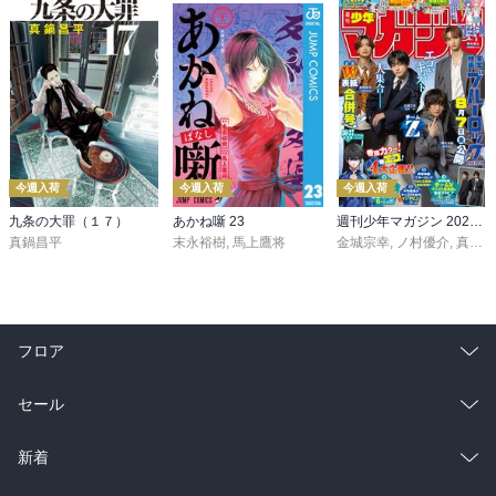
今週入荷
今週入荷
今週入荷
九条の大罪（１７）
あかね噺 23
週刊少年マガジン 2026年36・37号[2026年8月5日発売]
真鍋昌平
末永裕樹
,
馬上鷹将
金城宗幸
,
ノ村優介
,
真島ヒロ
フロア
総合
コミック
セール
ラノベ
小説
総合
コミック
新着