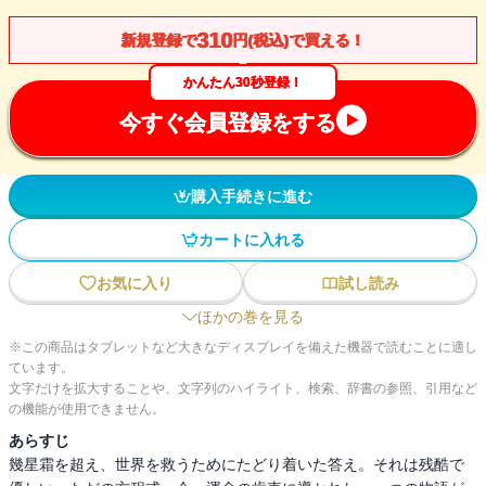
310
新規登録で
円(税込)で買える！
かんたん30秒登録！
今すぐ会員登録をする
購入手続きに進む
カートに入れる
お気に入り
試し読み
ほかの巻を見る
※この商品はタブレットなど大きなディスプレイを備えた機器で読むことに適し
ています。
文字だけを拡大することや、文字列のハイライト、検索、辞書の参照、引用など
の機能が使用できません。
あらすじ
幾星霜を超え、世界を救うためにたどり着いた答え。それは残酷で