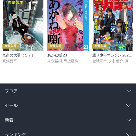
今週入荷
今週入荷
今週入荷
九条の大罪（１７）
あかね噺 23
週刊少年マガジン 2026年36・37号[2026年8月5日発売]
真鍋昌平
末永裕樹
,
馬上鷹将
金城宗幸
,
ノ村優介
,
真島ヒロ
フロア
総合
コミック
セール
ラノベ
小説
総合
コミック
新着
雑誌・グラビア
ビジネス・実用
ラノベ
小説
総合
コミック
ランキング