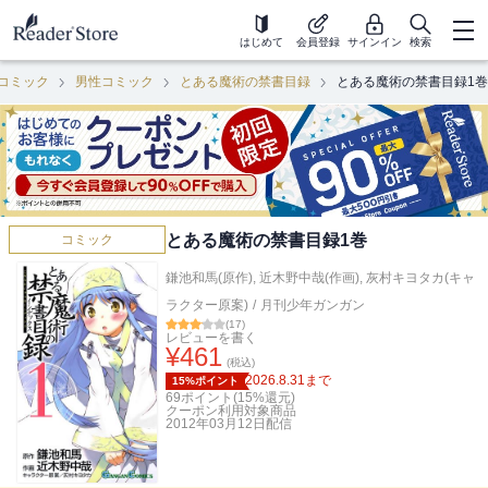
はじめて
会員登録
サインイン
検索
コミック
男性コミック
とある魔術の禁書目録
とある魔術の禁書目録1巻
とある魔術の禁書目録1巻
コミック
鎌池和馬(原作)
,
近木野中哉(作画)
,
灰村キヨタカ(キャ
ラクター原案)
/
月刊少年ガンガン
(
17
)
レビューを書く
¥
461
(税込)
2026.8.31
まで
15%ポイント
69
ポイント(
15
%還元)
クーポン利用対象商品
2012年03月12日
配信