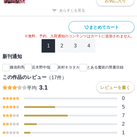
お気に入り
あらすじを見る
まとめてカート
※無料、予約、入荷通知のコンテンツはカートに追加されません。
1
2
3
4
新刊通知
鎌池和馬
近木野中哉
灰村キヨタカ
とある魔術の禁書目録
この作品のレビュー
（
17
件）
3.1
レビューを書く
平均
0
5
7
2
1