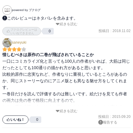
powered by ブクログ
このレビューはネタバレを含みます。
続きを読む
不幸な少年、上条当麻の部屋のベランダにある日、純白のシスター
ブクログレビューは
が落ちてきた!? 大人気ライトノベル堂々コミカライズ化!（Amazon
投稿日
:
2018.11.02
0
いいねできません
紹介より）
saneyuki
惜しむべきは原作の二巻が飛ばされていることか
一口にコミカライズ化と言っても100人の作者がいれば、大筋は同じ
だったとしても100通りの描かれ方があると思います。

比較的原作に忠実なれど、作者なりに重視しているところがあるの
か、同じストーリーなのにアニメ版とも異なる魅せ方をしてくれま
す。

一巻目だけを読んで評価するのは難しいです。絵だけを見ても作者
の画力は先の巻で格段に向上するので。

ただ、原作未読の方には少し厳しいかもしれません。よく言えテン
続きを読む
ポ良く進み、悪く言えば大分すっ飛ばしています。アニメ版や超電
投稿日
:
2015.09.20
磁砲の完成度がなまじ高いので、本作は少々埋もれている様な印象
いいね！
0
報告する
はありますが、決して引けを取っているとは思えないです。