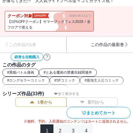
が落ちてきた!? 大人気ライトノベル堂々コミカライズ化！
クーポン対象
10%OFF
2026.08.11まで
【10%OFFクーポン】サマーブックフェス2026！全
フロアで使える
この作品の1巻
この作品の最新巻
続巻を自動購入
この作品のタグ
#
異能バトル漫画
#
とある魔術の禁書目録関連作
#
ロングセラーコミック
#
SFコミック
#
最強主人公コミック
#
00年代コミック（少年ガンガン）
シリーズ作品(
33
件)
全て表示する
1巻から
新刊から
まとめてカート
※無料、予約、入荷通知のコンテンツはカートに追加されません。
1
2
3
4