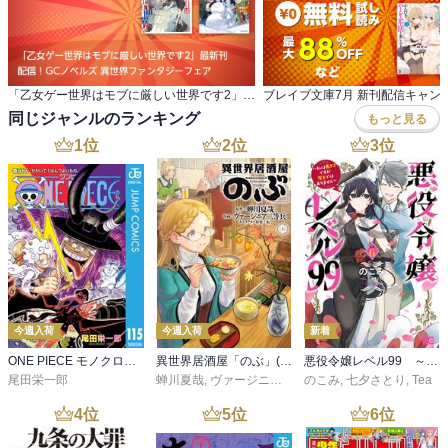
「乙女ゲー世界はモブに厳しい世界です2」最新刊 配信！GCノベルズ 異世界ファンタジーフェア
ブレイブ文庫7月 新刊配信キャン
同じジャンルのランキング
もっと見る
1
位
2
位
3
位
今週入荷
今週入荷
新着
ONE PIECE モノクロ版 115
異世界居酒屋「のぶ」(22)
悪役令嬢レベル99 ～私は裏ボスですが魔王ではありません～ その６
尾田栄一郎
蝉川夏哉
,
ヴァージニア二等兵
のこみ
,
転
,
七夕さとり
,
Tea
4
位
5
位
6
位