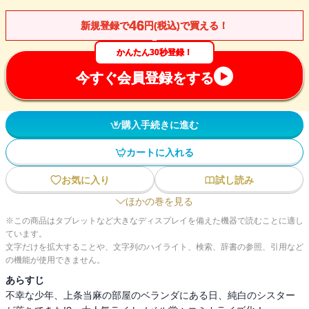
46
新規登録で
円(税込)で買える！
かんたん30秒登録！
今すぐ会員登録をする
購入手続きに進む
カートに入れる
お気に入り
試し読み
ほかの巻を見る
※この商品はタブレットなど大きなディスプレイを備えた機器で読むことに適し
ています。
文字だけを拡大することや、文字列のハイライト、検索、辞書の参照、引用など
の機能が使用できません。
あらすじ
不幸な少年、上条当麻の部屋のベランダにある日、純白のシスター