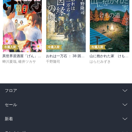
今週入荷
今週入荷
今週入荷
異世界居酒屋「げん」三杯目
おれは一万石 ： 38 因縁の賊
山に抱かれた家 けもの道
蝉川夏哉
,
碓井ツカサ
千野隆司
はらだみずき
フロア
総合
コミック
セール
ラノベ
小説
総合
コミック
新着
雑誌・グラビア
ビジネス・実用
ラノベ
小説