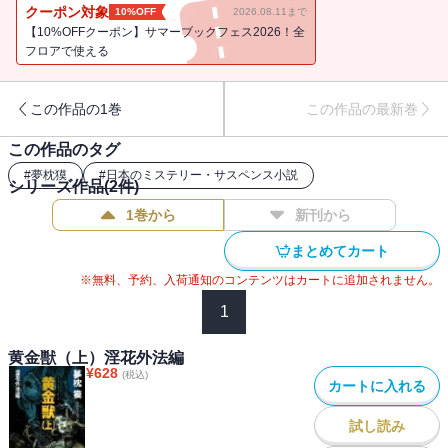
クーポン対象
10%OFF
2026.08.11まで
【10%OFFクーポン】サマーブックフェス2026！全
フロアで使える
この作品の1巻
この作品の最新巻
この作品のタグ
#
夢枕獏
#
日本のミステリー・サスペンス小説
シリーズ作品(
2
件)
1巻から
新刊から
まとめてカート
※無料、予約、入荷通知のコンテンツはカートに追加されません。
1
黄金獣（上）淫花外法編
¥
628
(税込)
カートに入れる
試し読み