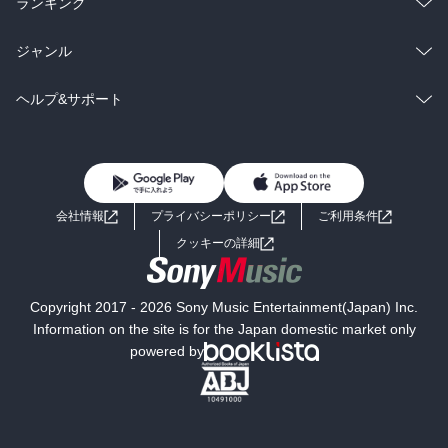
総合
コミック
ランキング
BL・TL
雑誌・グラビア
ビジネス・実用
ラノベ
小説
総合
コミック
ジャンル
BL・TL
雑誌・グラビア
ビジネス・実用
ラノベ
小説
コミック
男性コミック
ヘルプ&サポート
BL・TL
雑誌・グラビア
ビジネス・実用
女性コミック
コミック誌
初めての方へ
ヘルプ
BL・TL
ライトノベル
男子向けラノベ
よくあるご質問
お問い合わせ
会社情報
プライバシーポリシー
ご利用条件
女子向けラノベ
小説
利用規約
クッキーの詳細
国内小説
海外小説
Copyright 2017 - 2026 Sony Music Entertainment(Japan) Inc.
ミステリー
SF
Information on the site is for the Japan domestic market only
powered by
歴史・時代小説
文学
雑誌
グラビア写真集