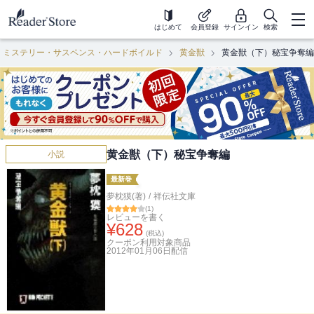
はじめて
会員登録
サインイン
検索
ミステリー・サスペンス・ハードボイルド
黄金獣
黄金獣（下）秘宝争奪編
黄金獣（下）秘宝争奪編
小説
最新巻
夢枕獏(著)
/
祥伝社文庫
(
1
)
レビューを書く
¥
628
(税込)
クーポン利用対象商品
2012年01月06日
配信