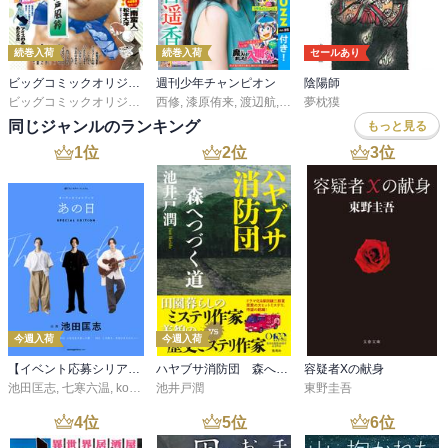
続巻入荷
続巻入荷
セールあり
ビッグコミックオリジナル
週刊少年チャンピオン
陰陽師
ビッグコミックオリジナル編集部
西修
,
漆原侑来
,
渡辺航
,
田中優吏
夢枕獏
,
安部真弘
,
こうし
,
う
同じジャンルのランキング
もっと見る
1
位
2
位
3
位
今週入荷
今週入荷
【イベント応募シリアルコード付】池田匡志出演・オーディオフォトブック「あの日」SPECIAL EDITION（音声／動画付）
ハヤブサ消防団 森へつづく道
容疑者Xの献身
池田匡志
,
七寒六温
,
konoko58
池井戸潤
,
村崎キコ
東野圭吾
4
位
5
位
6
位