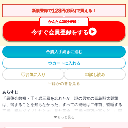
128
新規登録で
円(税込)で買える！
かんたん30秒登録！
今すぐ会員登録をする
購入手続きに進む
カートに入れる
お気に入り
試し読み
ほかの巻を見る
あらすじ
「黒蓮会教祖・千々岩三風を忘れたか」謎の男女の毒島獣太襲撃
は、留まることを知らなかった。すべての発端は二年前、昏睡する
三風に精神ダイブしたときに見た黄金。三風は巨万の富をどこに隠
匿しているのか？亡者たちとの熾烈な争奪戦が開始された！
もっと見る