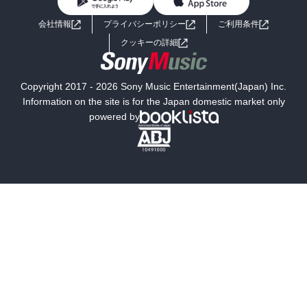
BL・TL
ライトノベル
男子向けラノベ
よくあるご質問
お問い合わせ
会社情報
プライバシーポリシー
ご利用条件
女子向けラノベ
小説
利用規約
クッキーの詳細
国内小説
海外小説
Copyright 2017 - 2026 Sony Music Entertainment(Japan) Inc.
ミステリー
SF
Information on the site is for the Japan domestic market only
powered by
歴史・時代小説
文学
雑誌
グラビア写真集
ボーイズラブ
ティーンズラブ
人文・思想・歴史
社会・政治・法律
ビジネス・経済
サイエンス・テクノロジー
コンピュータ・情報
くらし・家庭