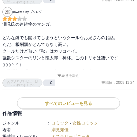
いいねできません
powered by ブクログ
神林は女装姿が定番になってきた？龍太郎との絡みがなんとも言え
ません。「KEY JACKの女」って響きだけであれだけできるとは、驚
潮見氏の連続物のマンガ。

きです。最後は誰にも言いたくない思い出にはなったみたいですけ
ど。

どんな鍵でも開けてしまうというクールなお兄さんのお話。

ただ、報酬額がとんでもなく高い。

続きはないのかな？

クールだけど熱い『秋』はカッコイイ。

完結じゃないみたいだから、また忘れた頃にでるのかなぁ。
強欲シスターのリンと龍太郎、神林。このトリオは凄いです
((((((^_^;)

７巻爆笑。『KEY JACK の女』のフレーズで笑い。

続きを読む
頑張れ、ヒカルちゃん！

ブクログレビューは
投稿日
:
2009.11.24
0
いいねできません
１巻Lastに『冥王ーハデスー』というお話が載ってます。

３巻Lastに『LOVE＆PEACE』収録。

すべてのレビューを見る
７巻の巻末に『ラストソングをどうぞ』とオマケ漫画あり。
作品情報
ジャンル
:
コミック
-
女性コミック
著者
:
潮見知佳
掲載誌・レーベル
:
ミステリーボニータ