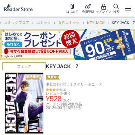
はじめて
会員登録
サインイン
検索
コミックフロア
コミック
女性コミック
KEY JACK
KEY JACK 7
KEY JACK 7
コミック
最新巻
潮見知佳(著)
/
ミステリーボニータ
(
2
)
レビューを書く
¥
528
(税込)
クーポン利用対象商品
2012年03月16日
配信