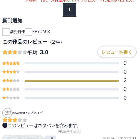
1
新刊通知
潮見知佳
KEY JACK
この作品のレビュー
（
2
件）
3.0
レビューを書く
平均
0
0
2
0
0
powered by ブクログ
このレビューはネタバレを含みます。
続きを読む
リンとそっくりさんの王女様がでてきたお話し。最後リンを受けと
ブクログレビューは
めて、リンのイヤリングを口で取った秋が色っぽいです。

投稿日
:
2012.08.11
0