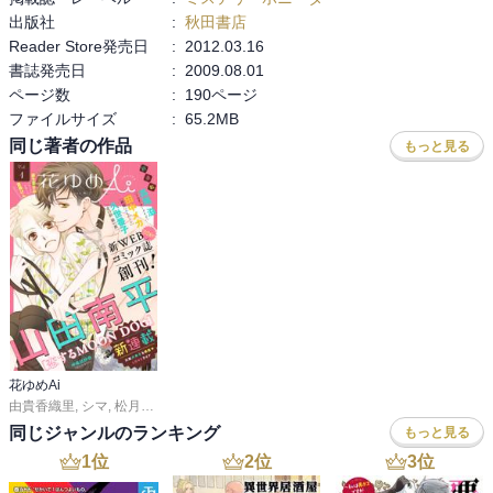
出版社
:
秋田書店
Reader Store発売日
:
2012.03.16
書誌発売日
:
2009.08.01
ページ数
:
190ページ
ファイルサイズ
:
65.2MB
同じ著者の作品
もっと見る
花ゆめAi
由貴香織里
,
シマ
,
松月滉
,
久世番子
,
長舩みずほ
,
高尾滋
同じジャンルのランキング
もっと見る
1
位
2
位
3
位