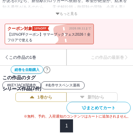
があるのなら、新宿駅のロッカーへ依頼を。希望か絶望か、結末を
知る勇気があるのなら…。天才解錠師・御厨秋の冒険、今夜も美し
く冷徹に。
もっと見る
クーポン対象
10%OFF
2026.08.11まで
【10%OFFクーポン】サマーブックフェス2026！全
フロアで使える
この作品の1巻
この作品の最新巻
続巻を自動購入
この作品のタグ
#
KEYJACK関連作
#
名作サスペンス漫画
シリーズ作品(
7
件)
1巻から
新刊から
まとめてカート
※無料、予約、入荷通知のコンテンツはカートに追加されません。
1