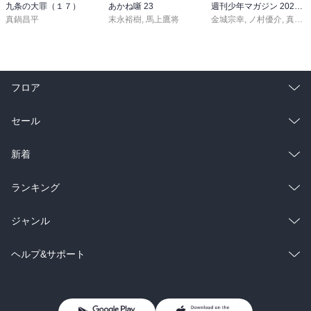
九条の大罪（１７）
あかね噺 23
週刊少年マガジン 2026年36・37号[2026年8月5日発売]
真鍋昌平
末永裕樹
,
馬上鷹将
金城宗幸
,
ノ村優介
,
真島ヒロ
フロア
総合
コミック
セール
ラノベ
小説
総合
コミック
新着
雑誌・グラビア
ビジネス・実用
ラノベ
小説
総合
コミック
ランキング
BL・TL
雑誌・グラビア
ビジネス・実用
ラノベ
小説
総合
コミック
ジャンル
BL・TL
雑誌・グラビア
ビジネス・実用
ラノベ
小説
コミック
男性コミック
ヘルプ&サポート
BL・TL
雑誌・グラビア
ビジネス・実用
女性コミック
コミック誌
初めての方へ
ヘルプ