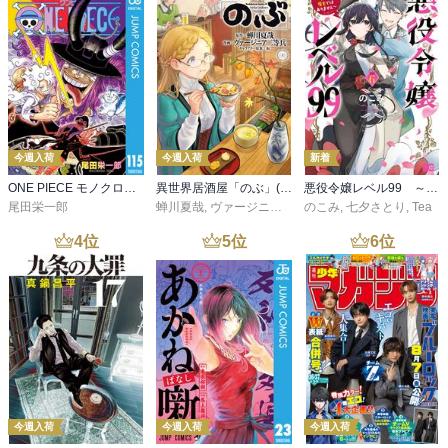
今週入荷
今週入荷
新着
ONE PIECE モノクロ版 115
異世界居酒屋「のぶ」(22)
悪役令嬢レベル99 ～私は裏ボスですが魔王ではありません～ その６
尾田栄一郎
蝉川夏哉
,
ヴァージニア二等兵
のこみ
,
転
,
七夕さとり
,
Tea
4
位
5
位
6
位
今週入荷
今週入荷
今週入荷