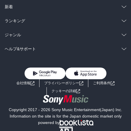
ラノベ
小説
総合
コミック
新着
雑誌・グラビア
ビジネス・実用
ラノベ
小説
総合
コミック
ランキング
BL・TL
雑誌・グラビア
ビジネス・実用
ラノベ
小説
総合
コミック
ジャンル
BL・TL
雑誌・グラビア
ビジネス・実用
ラノベ
小説
コミック
男性コミック
ヘルプ&サポート
BL・TL
雑誌・グラビア
ビジネス・実用
女性コミック
コミック誌
初めての方へ
ヘルプ
BL・TL
ライトノベル
男子向けラノベ
よくあるご質問
お問い合わせ
会社情報
プライバシーポリシー
ご利用条件
女子向けラノベ
小説
利用規約
クッキーの詳細
国内小説
海外小説
Copyright 2017 - 2026 Sony Music Entertainment(Japan) Inc.
ミステリー
SF
Information on the site is for the Japan domestic market only
powered by
歴史・時代小説
文学