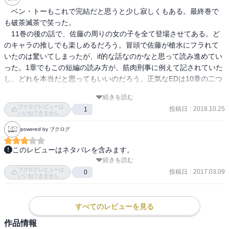
　ベン・トーもこれで完結だと思うと少し寂しくもある。最終巻で
も破茶滅茶で笑った。

　11巻の後の話で、佐藤の周りの女の子を全て登場させてある。ど
のキャラの推しでも楽しめるだろう。冒頭で佐藤が槍水にフラれて
いたのは驚いてしまったが、if的な話なのかなと思って読み進めてい
った。1章でもこの短編の読み方が、筋肉刑事に例えて記されていた
し、どれを本当だと思ってもいいのだろう。正気なEDは10章の二つ
なのだろうけど、私はオルトロス姉が好きなので4章を押したい。ウ
続きを読む
ッちゃんも好きだからもっと早くに出て活躍してほしかったな。

ブクログレビューは
投稿日
:
2018.10.25
1
　佐藤が理不尽に嬲られるよりも、女の子をからかっている方が面
いいねできません
白かった。私はこのシリーズを読んでいて自分の衝動に気付いたの
powered by ブクログ
だが、理不尽な行動に対してギャグでも義憤を覚えてしまうみたい
だ。例えば佐藤に奢らせる著莪にも苛立ちが微かにある。なぜなら
このレビューはネタバレを含みます。
佐藤は金がなくて半額弁当を取りに行き始めたので、著莪によく驕
続きを読む
読者サービス的なオマケの巻。物語自体は前巻で終了している。こ
っていたのでは理屈が合わない。こういうことを思ってはダメなの
ブクログレビューは
れを蛇足とみるか嬉しいサービスとみるか。
投稿日
:
2017.03.09
0
いいねできません
だろうが、なぜか突っ込みたくなってしまう。連続で読んだので、
作者の癖が分かってだるくなって来たのもあるのだろうけど。

　10章ーaでは槍水とのEDだが、ここでの佐藤の説得のセリフが良
すべてのレビューを見る
かった。佐藤が色々な女の子に対して迷って来たことが、金城を忘
作品情報
れて佐藤にすぐに行ってもいいものだろうかと葛藤する槍水にも当