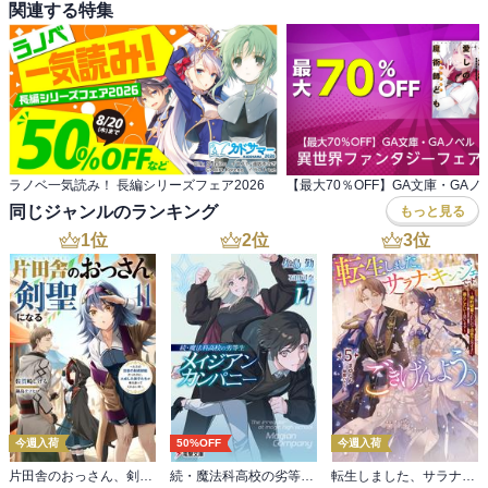
関連する特集
ラノベ一気読み！ 長編シリーズフェア2026
同じジャンルのランキング
もっと見る
1
位
2
位
3
位
今週入荷
50%OFF
今週入荷
片田舎のおっさん、剣聖になる 11 ～ただの田舎の剣術師範だったのに、大成した弟子たちが俺を放ってくれない件～
続・魔法科高校の劣等生 メイジアン・カンパニー(11)
転生しました、サラナ・キンジェです。ごきげんよう。５ ～婚約破棄されたので田舎で気ままに暮らしたいと思います～【電子書店共通特典SS付】