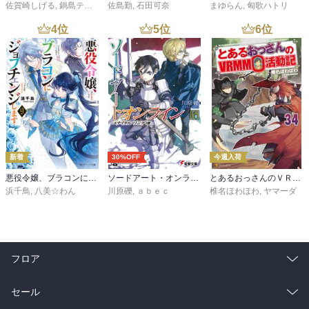
佐賀崎しげる
,
鍋島テツヒロ
佐島勤
,
石田可奈
まゆらん
,
匈歌ハトリ
4
位
5
位
6
位
新着
30%OFF
今週入荷
悪役令嬢、ブラコンにジョブチェンジします９【電子特典付き】
ソードアート・オンライン29 ユナイタル・リングVIII
とあるおっさんのＶＲＭＭＯ活動記34
浜千鳥
,
八美☆わん
川原礫
,
ａｂｅｃ
椎名ほわほわ
,
ヤマーダ
フロア
総合
コミック
セール