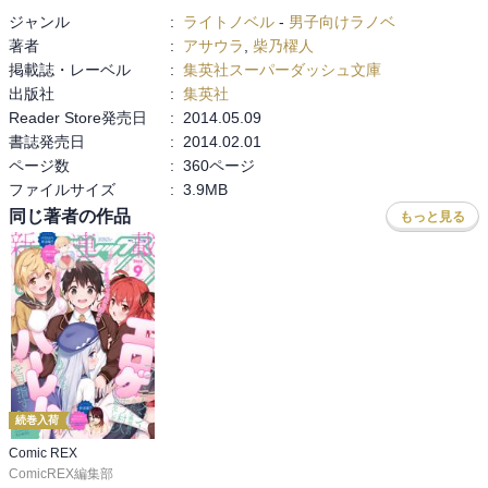
てはまる。モテ男みたいだが実際にモテるのだからしょうがない。
ジャンル
:
ライトノベル
-
男子向けラノベ
12巻の各章でウジウジしていたのがラストの槍水を説得することへ
著者
:
アサウラ
,
柴乃櫂人
向けての、準備みたいに見えて良かった。

掲載誌・レーベル
:
集英社スーパーダッシュ文庫
　またいつかオルトロスとウッチャンが見たいので短編を書いて欲
出版社
:
集英社
しいと切に願う。そして、シリアスなシーンが書けるのだから、違
Reader Store発売日
:
2014.05.09
う種類の小説も見てみたい。
書誌発売日
:
2014.02.01
ページ数
:
360ページ
ファイルサイズ
:
3.9MB
同じ著者の作品
もっと見る
続巻入荷
Comic REX
ComicREX編集部