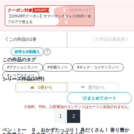
暴走状態だった沢桔姉と噛み合う時は来るのか？ そして白梅
は？ その他にも茉莉花とのタイホ寸前の××や、烏頭VSあせびちゃ
クーポン対象
10%OFF
2026.08.11まで
んのオカルトバトル、茶髪の想い・・・など、胸焼け必至のデザー
【10%OFFクーポン】サマーブックフェス2026！全
トバイキング！ 一緒に戦い、喰い続けてくれた皆様に感謝を込め
フロアで使える
て、庶民派シリアスギャグ・アクション、これにて完食!!
この作品の1巻
この作品の最新巻
続巻を自動購入
この作品のタグ
#
アクションラノベ
#
学園ラノベ
#
ギャグ・コメディラノベ
#
シリアスラノベ
シリーズ作品(
15
件)
1巻から
新刊から
まとめてカート
※無料、予約、入荷通知のコンテンツはカートに追加されません。
1
2
ベン・トー ９ おかずたっぷり！ 具だくさん！ 香り豊か