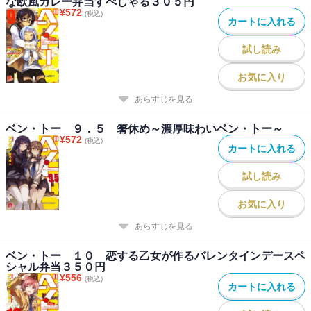
な欧風カレー弁当すぺしゃる３０５円
¥
572
(税込)
カートに入れる
試し読み
お気に入り
あらすじを見る
ベン・トー ９．５ 箸休め～濃厚味わいベン・トー～
¥
572
(税込)
カートに入れる
試し読み
お気に入り
あらすじを見る
ベン・トー １０ 恋する乙女が作るバレンタインデースペ
シャル弁当３５０円
¥
556
(税込)
カートに入れる