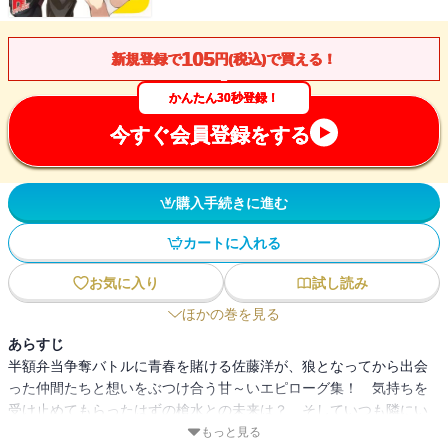
105
新規登録で
円(税込)で買える！
かんたん30秒登録！
今すぐ会員登録をする
購入手続きに進む
カートに入れる
お気に入り
試し読み
ほかの巻を見る
あらすじ
半額弁当争奪バトルに青春を賭ける佐藤洋が、狼となってから出会
った仲間たちと想いをぶつけ合う甘～いエピローグ集！ 気持ちを
受け止めてもらったはずの槍水との未来は？ そしていつも隣にい
る著莪との関係はどうなる？ さらにいつも周りでアクセル全開で
もっと見る