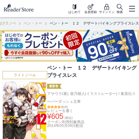
はじめて
会員登録
サインイン
検索
向けラノベ
ベン・トー
ベン・トー １２ デザートバイキングプライスレス
ベン・トー １２ デザートバイキング
プライスレス
ライトノベル
最新巻
アサウラ(著)
,
柴乃櫂人(イラストレーター)
/
集英社ス
ーパーダッシュ文庫
(
9
)
レビューを書く
¥
605
(税込)
クーポン利用対象商品
2014年05月09日
配信