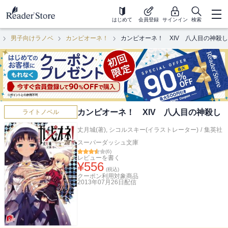
はじめて
会員登録
サインイン
検索
男子向けラノベ
カンピオーネ！
カンピオーネ！ XIV 八人目の神殺し
カンピオーネ！ XIV 八人目の神殺し
ライトノベル
丈月城(著)
,
シコルスキー(イラストレーター)
/
集英社
スーパーダッシュ文庫
(
6
)
レビューを書く
¥
556
(税込)
クーポン利用対象商品
2013年07月26日
配信