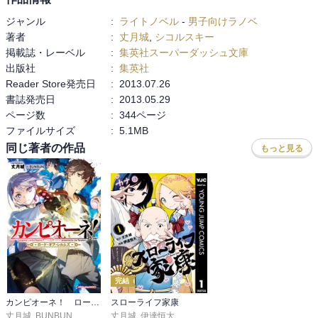
して描写されているが、この巻では神殺しが4人も登場する。

ジャンル
:
ライトノベル
-
男子向けラノベ
主人公の護堂は当然として、サルバトーレ・ドニによる神獣狩りを
著者
:
丈月城
,
シコルスキー
名目とした招集から物語は始まり、この巻まで正体が不明だった最
掲載誌・レーベル
:
集英社スーパーダッシュ文庫
後の神殺しアイーシャ夫人、更に過去の世界でその当時の神殺しウ
出版社
:
集英社
ルディンとも対決することになり……

Reader Store発売日
:
2013.07.26
斉天大聖が蘇る際にも何人もカンピオーネが登場したが、その時は
書誌発売日
:
2013.05.29
ある程度、分別ある人間だと自称する人間ばかりだった為かそこま
ページ数
:
344ページ
で人類に迷惑を振りまくような展開にはならなかった。

ファイルサイズ
:
5.1MB
しかし、今回集ったカンピオーネ達はドニを始めとして他人を振り
回すことに全く躊躇がないタイプばかり。まさかドニ以上に傍迷惑
同じ著者の作品
もっと見る
な存在が居るとは思わなかったよ…

今回登場した最後のカンピオーネ、アイーシャ夫人は善良で優しさ
に溢れた人物。人間性だけ見ればカンピオーネらしさなんて欠片も
ない。しかし、持っている能力が危険極まりないし、その行使を躊
躇しない辺りはやっぱりカンピオーネらしいと思えてしまう。

頻繁に過去の世界へ行ってしまったり、集団を魅了して狂信者の教
団も作れてしまったり、戦闘向きの能力を使えば大地に厳冬を齎し
完結
てしまったりと。悪気が無いだけに尚悪いとしか言えない権能を持
っている

カンピオーネ！ ロード・オブ・レルムズ
スローライフ家康
丈月城
,
BUNBUN
丈月城
,
伊達恒大