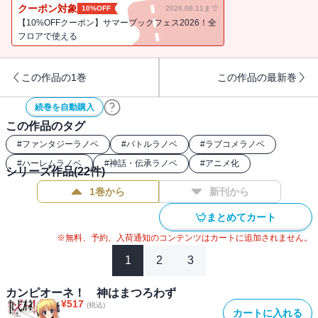
殺しと邂逅する…！！
クーポン対象
10%OFF
2026.08.11まで
【10%OFFクーポン】サマーブックフェス2026！全
フロアで使える
この作品の1巻
この作品の最新巻
続巻を自動購入
この作品のタグ
#
ファンタジーラノベ
#
バトルラノベ
#
ラブコメラノベ
#
ハーレムラノベ
#
神話・伝承ラノベ
#
アニメ化
シリーズ作品(
22
件)
1巻から
新刊から
まとめてカート
※無料、予約、入荷通知のコンテンツはカートに追加されません。
1
2
3
カンピオーネ！ 神はまつろわず
¥
517
(税込)
カートに入れる