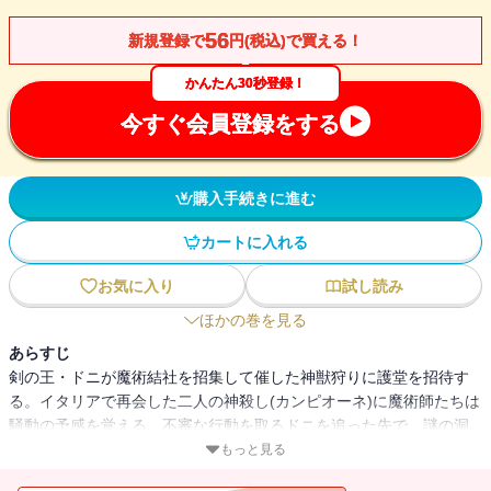
56
新規登録で
円(税込)で買える！
かんたん30秒登録！
今すぐ会員登録をする
購入手続きに進む
カートに入れる
お気に入り
試し読み
ほかの巻を見る
あらすじ
剣の王・ドニが魔術結社を招集して催した神獣狩りに護堂を招待す
る。イタリアで再会した二人の神殺し(カンピオーネ)に魔術師たちは
騒動の予感を覚える。不審な行動を取るドニを追った先で、謎の洞
穴に吸い込まれた護堂、エリカ、恵那の三人はどことも知れぬ場所
もっと見る
をさまようことになってしまう。さらに、その地で護堂は新たな神