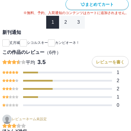
まとめてカート
※無料、予約、入荷通知のコンテンツはカートに追加されません。
1
2
3
新刊通知
丈月城
シコルスキー
カンピオーネ！
この作品のレビュー
（
6
件）
3.5
レビューを書く
平均
1
2
2
1
0
レビューネーム未設定
ほとんど外伝