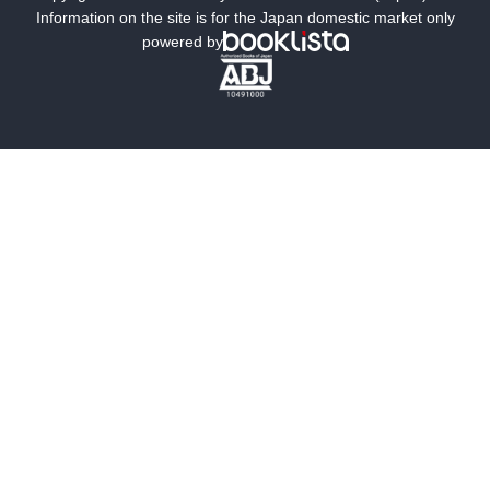
ミステリー
SF
Information on the site is for the Japan domestic market only
powered by
歴史・時代小説
文学
雑誌
グラビア写真集
ボーイズラブ
ティーンズラブ
人文・思想・歴史
社会・政治・法律
ビジネス・経済
サイエンス・テクノロジー
コンピュータ・情報
くらし・家庭
料理・酒
ファッション・美容・ダイエット
ホビー&カルチャー
スポーツ・アウトドア
地図・ガイド
エンターテイメント