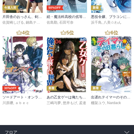
今週入荷
50%OFF
新着
片田舎のおっさん、剣聖になる 11 ～ただの田舎の剣術師範だったのに、大成した弟子たちが俺を放ってくれない件～
続・魔法科高校の劣等生 メイジアン・カンパニー(11)
悪役令嬢、ブラコンにジョブチェンジします９【電子特典付き】
佐賀崎しげる
,
鍋島テツヒロ
佐島勤
,
石田可奈
浜千鳥
,
八美☆わん
4
位
5
位
6
位
30%OFF
新着
新着
ソードアート・オンライン29 ユナイタル・リングVIII
あの乙女ゲーは俺たちに厳しい世界です 6
出遅れテイマーのその日暮らし 16
川原礫
,
ａｂｅｃ
三嶋与夢
,
悠井もげ
,
孟達
棚架ユウ
,
Nardack
フロア