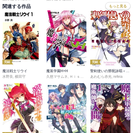
関連する作品
もっと見る
そんなアイーシャ夫人の権能のせいで護堂は過去の世界に来てしま
う。有り得ない状況下に陥ったのにそれ程危機感がないのはいつも
のことだけど、現代社会から解き放たれ平和主義に徹する必要が薄
れた今回の護堂は何というかとても活き活きとしている。この時代
のカンピオーネ、ウルディンと非常に似ていると評されてしまう
し、暴走しているわけでもないのに『教授』の場面ではかなりはっ
ちゃけている。ウルディンへの攻撃手段など割と周囲への影響を考
えなくていい為か常識を欠いたものだったし

もしかして、護堂にはこの時代の方が有っているのでは……？
完結
完結
魔法戦士リウイ
魔装学園H×H
聖剣使いの禁呪詠唱＜ワールドブレイク＞
水野良
,
横田守
久慈マサムネ
,
Ｈｉｓａｓｉ
あわむら赤光
,
黒銀
,
refeia