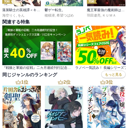
完結
完結
落第騎士の英雄譚＜キャバルリィ＞
鬱ゲー転生。
魔王軍最強の魔術師は人間だった
海空りく
,
をん
穂積潜
,
希望つばめ
羽田遼亮
,
ＫＵＭＡ
関連する特集
『戦狼と軍姫の征戦』二カ月連続刊行記念！ 集英社ダッシュエックス文庫／川口士キャンペーン
ラノベ一気読み！ 長編シリーズフェ
同じジャンルのランキング
もっと見る
1
位
2
位
3
位