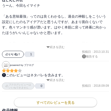
うーん、今回もイマイチ

「ある意味最強」ってのは良くわかるし、過去の神殺しをこういう
設定にしたのもアイデアだと思うんですが、あまり面白くないで
す。色々マンネリ感が漂います。はやく本筋に戻って終幕に向かっ
たほうがいいんじゃないかと思います。

この作品は、作者がストーリーの幅を広げるための習作みたいな位
続きを読む
置付けですかねえ。丈月城を応援している人向けです
投稿日
:
2013.10.31
いいね！
1
報告する
powered by ブクログ
このレビューはネタバレを含みます。
続きを読む
この世界にいるカンピオーネは7人だけと事前に知っている為に、タ
ブクログレビューは
イトルの「8人目の神殺し」という文字には少し驚いてしまう。あの
投稿日
:
2018.09.09
0
いいねできません
傍迷惑な存在が更に増えるのかと。

実際は更に飛んでもない展開になっているのだけど

すべてのレビューを見る
カンピオーネと言えば登場するだけで災厄を振りまく迷惑な存在と
作品情報