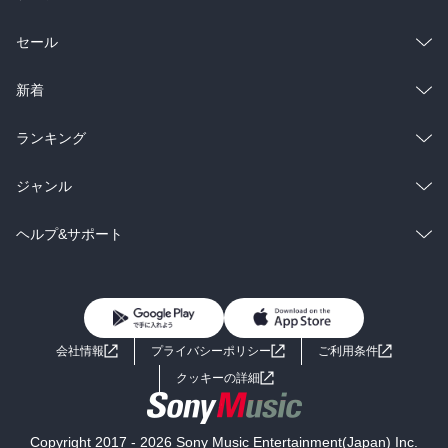
総合
コミック
セール
ラノベ
小説
総合
コミック
新着
雑誌・グラビア
ビジネス・実用
ラノベ
小説
総合
コミック
ランキング
BL・TL
雑誌・グラビア
ビジネス・実用
ラノベ
小説
総合
コミック
ジャンル
BL・TL
雑誌・グラビア
ビジネス・実用
ラノベ
小説
コミック
男性コミック
ヘルプ&サポート
BL・TL
雑誌・グラビア
ビジネス・実用
女性コミック
コミック誌
初めての方へ
ヘルプ
BL・TL
ライトノベル
男子向けラノベ
よくあるご質問
お問い合わせ
会社情報
プライバシーポリシー
ご利用条件
女子向けラノベ
小説
利用規約
クッキーの詳細
国内小説
海外小説
Copyright 2017 - 2026 Sony Music Entertainment(Japan) Inc.