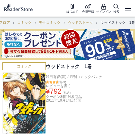
はじめて
会員登録
サインイン
検索
フロア
コミック
男性コミック
ウッドストック
ウッドストック 1巻
ウッドストック 1巻
コミック
浅田有皆(著)
/
月刊コミックバンチ
(
3
)
レビューを書く
¥
792
(税込)
クーポン利用対象商品
2011年10月14日
配信