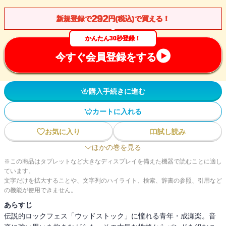
292
新規登録で
円(税込)で買える！
かんたん30秒登録！
今すぐ会員登録をする
購入手続きに進む
カートに入れる
お気に入り
試し読み
ほかの巻を見る
※この商品はタブレットなど大きなディスプレイを備えた機器で読むことに適し
ています。
文字だけを拡大することや、文字列のハイライト、検索、辞書の参照、引用など
の機能が使用できません。
あらすじ
伝説的ロックフェス「ウッドストック」に憧れる青年・成瀬楽。音