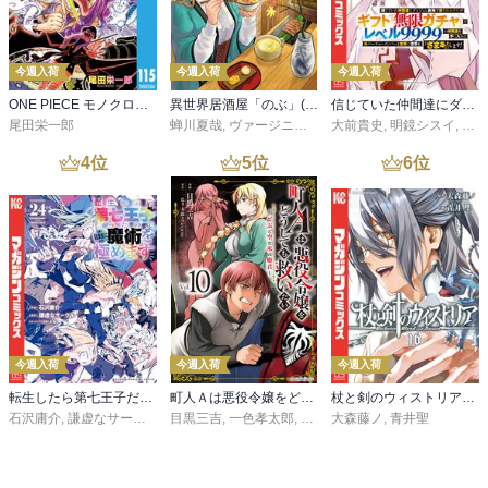
今週入荷
今週入荷
今週入荷
ONE PIECE モノクロ版 115
異世界居酒屋「のぶ」(22)
信じていた仲間達にダンジョン奥地で殺されかけたがギフト『無限ガチャ』でレベル９９９９の仲間達を手に入れて元パーティーメンバーと世界に復讐＆『ざまぁ！』します！（２３）
尾田栄一郎
蝉川夏哉
,
ヴァージニア二等兵
大前貴史
,
転
,
明鏡シスイ
,
ｔｅ
4
位
5
位
6
位
今週入荷
今週入荷
今週入荷
転生したら第七王子だったので、気ままに魔術を極めます（２４）
町人Ａは悪役令嬢をどうしても救いたい ～どぶと空と氷の姫君～１０【電子書店共通特典イラスト付】
杖と剣のウィストリア（１６）
石沢庸介
,
謙虚なサークル
,
メル。
目黒三吉
,
一色孝太郎
,
Parum
大森藤ノ
,
青井聖