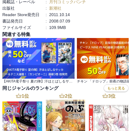
掲載誌・レーベル
:
月刊コミックバンチ
出版社
:
新潮社
Reader Store発売日
:
2011.10.14
書誌発売日
:
2008.07.09
ファイルサイズ
:
109.9MB
関連する特集
【AKITA電子祭り 夏の陣】汗ほとばしるサッカ ー＆テニス漫画！「カンピオーニ」最新3巻 他発売
同じジャンルのランキング
もっと見る
1
位
2
位
3
位