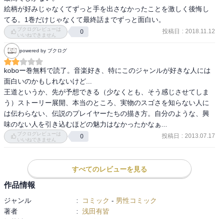
絵柄が好みじゃなくてずっと手を出さなかったことを激しく後悔し
ブクログレビューは
投稿日
:
2018.11.12
0
いいねできません
powered by ブクログ
koboー巻無料で読了。音楽好き、特にこのジャンルが好きな人には
面白いのかもしれないけど...

王道というか、先が予想できる（少なくとも、そう感じさせてしま
う）ストーリー展開、本当のところ、実物のスゴさを知らない人に
は伝わらない、伝説のプレイヤーたちの描き方。自分のような、興
味のない人を引き込むほどの魅力はなかったかなぁ...
ブクログレビューは
投稿日
:
2013.07.17
0
いいねできません
すべてのレビューを見る
作品情報
ジャンル
:
コミック
-
男性コミック
著者
:
浅田有皆