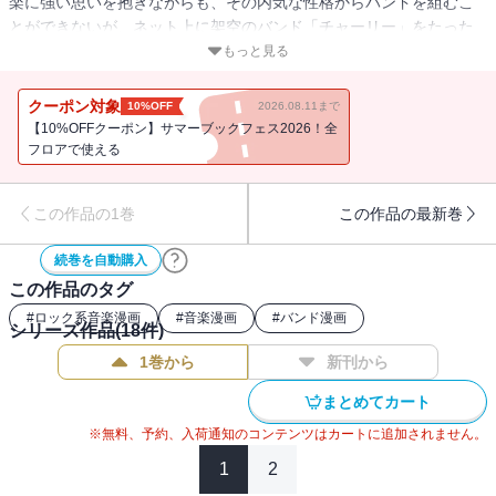
楽に強い思いを抱きながらも、その内気な性格からバンドを組むこ
とができないが、ネット上に架空のバンド「チャーリー」をたった
一人で立ち上げる。やがて思惑を超えた広がりを見せ始める「チャ
もっと見る
ーリー」。嬉しさとともに不安を抱える楽の運命は加速して
―――!? 迫力の演奏シーンが必見のブッチぎり青春バンドストーリ
クーポン対象
10%OFF
2026.08.11まで
ー！
【10%OFFクーポン】サマーブックフェス2026！全
フロアで使える
この作品の1巻
この作品の最新巻
続巻を自動購入
この作品のタグ
#
ロック系音楽漫画
#
音楽漫画
#
バンド漫画
シリーズ作品(
18
件)
1巻から
新刊から
まとめてカート
※無料、予約、入荷通知のコンテンツはカートに追加されません。
1
2