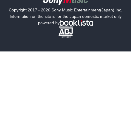
国内小説
海外小説
Copyright 2017 - 2026 Sony Music Entertainment(Japan) Inc.
ミステリー
SF
Information on the site is for the Japan domestic market only
powered by
歴史・時代小説
文学
雑誌
グラビア写真集
ボーイズラブ
ティーンズラブ
人文・思想・歴史
社会・政治・法律
ビジネス・経済
サイエンス・テクノロジー
コンピュータ・情報
くらし・家庭
料理・酒
ファッション・美容・ダイエット
ホビー&カルチャー
スポーツ・アウトドア