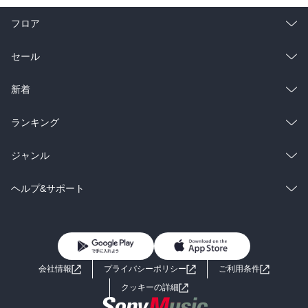
フロア
総合
コミック
セール
ラノベ
小説
総合
コミック
新着
雑誌・グラビア
ビジネス・実用
ラノベ
小説
総合
コミック
ランキング
BL・TL
雑誌・グラビア
ビジネス・実用
ラノベ
小説
総合
コミック
ジャンル
BL・TL
雑誌・グラビア
ビジネス・実用
ラノベ
小説
コミック
男性コミック
ヘルプ&サポート
BL・TL
雑誌・グラビア
ビジネス・実用
女性コミック
コミック誌
初めての方へ
ヘルプ
BL・TL
ライトノベル
男子向けラノベ
よくあるご質問
お問い合わせ
会社情報
プライバシーポリシー
ご利用条件
女子向けラノベ
小説
利用規約
クッキーの詳細