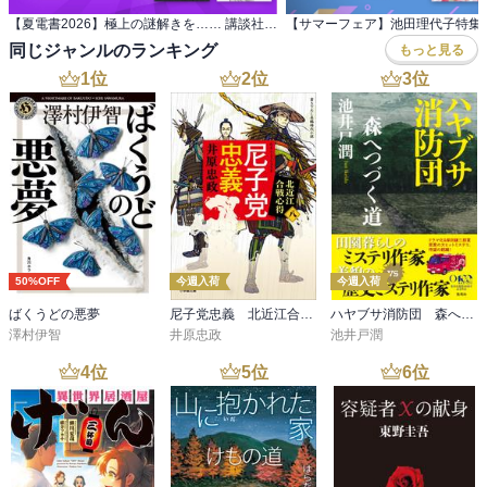
【夏電書2026】極上の謎解きを…… 講談社 真夏のミステリーフェア
【サマーフェア】池田理代子特集
同じジャンルのランキング
もっと見る
1
位
2
位
3
位
50%OFF
今週入荷
今週入荷
ばくうどの悪夢
尼子党忠義 北近江合戦心得〈八〉
ハヤブサ消防団 森へつづく道
澤村伊智
井原忠政
池井戸潤
4
位
5
位
6
位