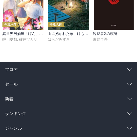
今週入荷
今週入荷
異世界居酒屋「げん」三杯目
山に抱かれた家 けもの道
容疑者Xの献身
蝉川夏哉
,
碓井ツカサ
はらだみずき
東野圭吾
フロア
総合
コミック
セール
ラノベ
小説
総合
コミック
新着
雑誌・グラビア
ビジネス・実用
ラノベ
小説
総合
コミック
ランキング
BL・TL
雑誌・グラビア
ビジネス・実用
ラノベ
小説
総合
コミック
ジャンル