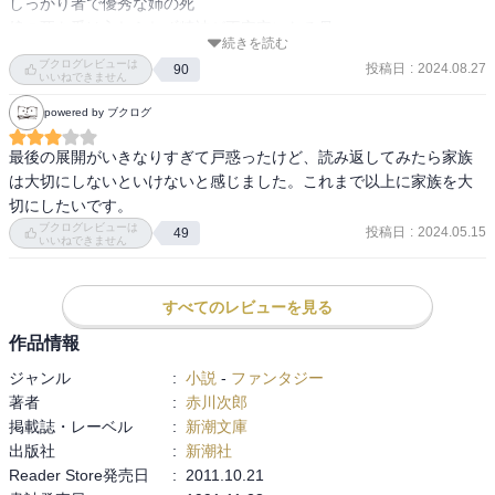
しっかり者で優秀な姉の死

娘の死を受け入れられず精神が不安定になる母

続きを読む
姉は家族を想ってか、妹の中に住み始める

ブクログレビューは
投稿日
:
2024.08.27
90
妹は頭の中で　姉と会話する

いいねできません
姉の声が残された妹を支える

powered by ブクログ
姉の死んだ後も　なぜかトラブルが続くけれど

最後の父親の不倫は、なんとも後味が悪い

最後の展開がいきなりすぎて戸惑ったけど、読み返してみたら家族
姉の死んだ年齢を迎え　憧れていた姉に近づいた自分に出会う妹

は大切にしないといけないと感じました。これまで以上に家族を大
切にしたいです。
ストーリー的には好みでないけれど

ブクログレビューは
投稿日
:
2024.05.15
49
いいねできません
久しぶりに赤川次郎さんの

大した事もさらっと書く感じを思い出して良かったかな
すべてのレビューを見る
作品情報
ジャンル
:
小説
-
ファンタジー
著者
:
赤川次郎
掲載誌・レーベル
:
新潮文庫
出版社
:
新潮社
Reader Store発売日
:
2011.10.21