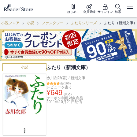
はじめて
会員登録
サインイン
検索
小説フロア
小説
ファンタジー
ふたりシリーズ
ふたり（新潮文庫）
ふたり（新潮文庫）
小説
赤川次郎(著)
/
新潮文庫
(
166
)
レビューを書く
¥
649
(税込)
クーポン利用対象商品
2011年10月21日
配信