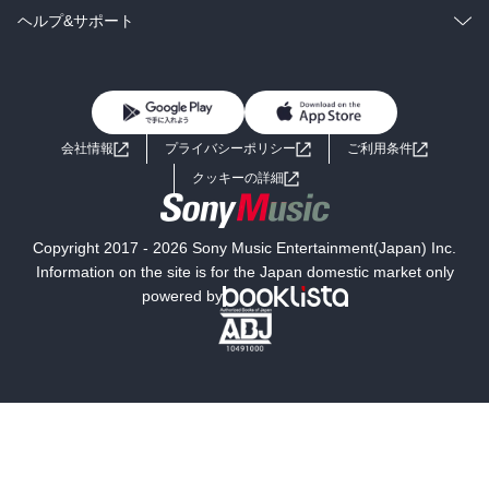
BL・TL
雑誌・グラビア
ビジネス・実用
ラノベ
小説
コミック
男性コミック
ヘルプ&サポート
BL・TL
雑誌・グラビア
ビジネス・実用
女性コミック
コミック誌
初めての方へ
ヘルプ
BL・TL
ライトノベル
男子向けラノベ
よくあるご質問
お問い合わせ
会社情報
プライバシーポリシー
ご利用条件
女子向けラノベ
小説
利用規約
クッキーの詳細
国内小説
海外小説
Copyright 2017 - 2026 Sony Music Entertainment(Japan) Inc.
ミステリー
SF
Information on the site is for the Japan domestic market only
powered by
歴史・時代小説
文学
雑誌
グラビア写真集
ボーイズラブ
ティーンズラブ
人文・思想・歴史
社会・政治・法律