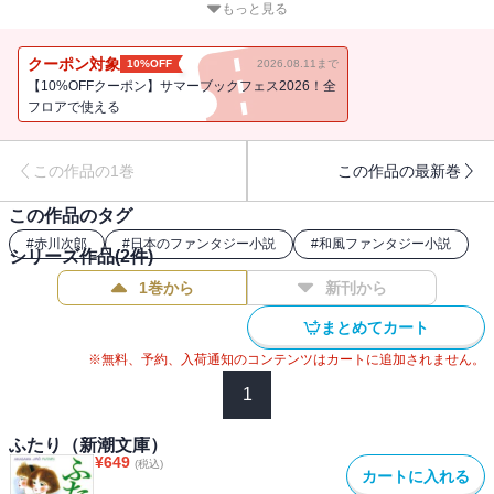
れる？ 死んだはずの姉の声が、突然、頭の中に聞こえてきた時か
もっと見る
ら、千津子と実加の奇妙な共同生活が始まった……。妹と17歳で時
の止まった姉。絶対泣ける、二人の姉妹のほろ苦い青春ファンタジ
クーポン対象
10%OFF
2026.08.11まで
ー。
【10%OFFクーポン】サマーブックフェス2026！全
フロアで使える
この作品の1巻
この作品の最新巻
この作品のタグ
#
赤川次郎
#
日本のファンタジー小説
#
和風ファンタジー小説
シリーズ作品(
2
件)
1巻から
新刊から
まとめてカート
※無料、予約、入荷通知のコンテンツはカートに追加されません。
1
ふたり（新潮文庫）
¥
649
(税込)
カートに入れる