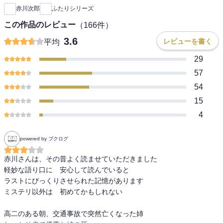
赤川次郎
ふたりシリーズ
この作品のレビュー
（
166
件）
3.6
レビューを書く
平均
29
57
54
15
4
powered by ブクログ
赤川さんは、その昔よく読ませていただきました

軽妙な語り口に　安心して読んでいると

ラストにびっくりさせられた記憶があります

ミステリ以外は　初めてかもしれない

高二のある朝、交通事故で突然亡くなった姉
