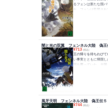
るフェンは新たな国パ
れ、フェンは監禁され
襲った王に似ているク
り、深まる謎と冒険の
闇と光の双翼 フェンネル大陸 偽王
¥
713
(税込)
王の帰りを待ちわびて
い事実とともに帰国し
国を覆っていた。大国
きていたのだ。王都陥
して……ついにフェン
風牙天明 フェンネル大陸 偽王伝５
¥
744
(税込)