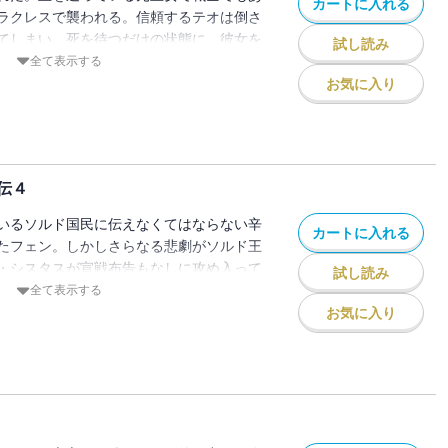
カートに入れる
ラクレスで襲われる。信頼するテオは倒さ
てしまい、死を待つだけの状態に。彼女を
試し読み
ドラとはいったい何者なのか。王国を巡
全て表示する
果てに……。大人気シリーズ第３巻。
お気に入り
伝４
いるソルド国民に伝えなくてはならない辛
カートに入れる
たフェン。しかしさらなる悲劇がソルド王
・シスタスが宣戦布告もなしに攻め入って
試し読み
落。親愛なるロカはどうしているのか。そ
全て表示する
は戦場に。大人気シリーズ第４巻。
お気に入り