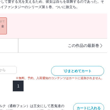
そして愛する兄を支えるため、彼女は自らを鼓舞するのであった。そ
ハイファンタジーのシリーズ第１巻、ついに旅立ち。
11まで
！全
この作品の最新巻
から
まとめてカート
※無料、予約、入荷通知のコンテンツはカートに追加されません。
1
ルク（通称フェン）は王女にして悪鬼達の
カートに入れる