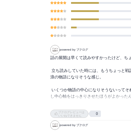
powered by ブクログ
話の展開は早くて読みやすかったけど、ちょ
 立ち読みしていた時には、もうちょっと戦記物みたいな物を期待していたんだけど、実際には主人公の世界放
浪の物語になりそうな感じ。

 いくつか物語の中心になりそうないってそれがばらけてるから、なにが中心になるのかが見えにくい。もう少
し中心軸をはっきりさせたほうがよかったん
 二巻はまた立ち読みでもしてから買うかど
ブクログレビューは
0
いいねできません
powered by ブクログ