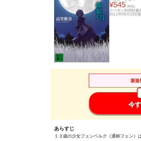
¥
545
(税込)
クーポン利用対象
2011年08月19日
新規
今す
あらすじ
１３歳の少女フェンベルク（通称フェン）