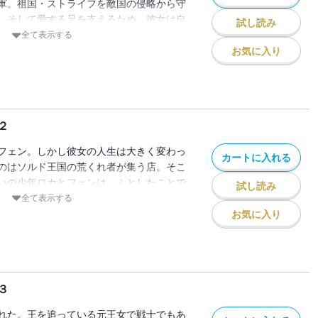
軍。祖国・ストライフを敵国の侵略から守
、そして愛する兄を支えるため、彼女は自
試し読み
た。そんな折、運命を変える出来事が!?
全て表示する
ーのシリーズ第１巻、ついに旅立ち。
お気に入り
２
フェン。しかし彼女の人生は大きく変わっ
カートに入れる
のはソルド王国の荒くれ者が集う店。そこ
いの少年ロカとフェンは、ふとしたことで
試し読み
まう。命を狙われる二人は？ そして王国
全て表示する
ったい何!? 大人気シリーズ第２巻。
お気に入り
３
れた。王を追っている元王女で戦士でもあ