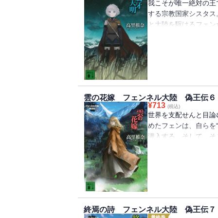
我こそが唯一絶対の王
する宗教国家シスタス
と大陸を駆けるフェン
込んだ人物は、暗殺者
大国に弓引く者出現。
談社文庫）
雲の花嫁 フェンネル大陸 偽王伝６
¥
713
(税込)
世界を支配せんと目論
めたフェンは、自らを
潜入する。そして、そ
一から建て直した若き
王リノが主導する小
（講談社文庫）
終焉の詩 フェンネル大陸 偽王伝７
最終巻