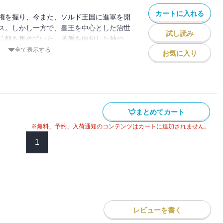
カートに入れる
権を握り、今また、ソルド王国に進軍を開
ス。しかし一方で、皇王を中心とした治世
試し読み
信頼を集めていた。矛盾を内包した神の
残る友を救うため、シスタス皇王のいる地
全て表示する
お気に入り
ンネル大陸 偽王伝」シリーズ完結編！
まとめてカート
※無料、予約、入荷通知のコンテンツはカートに追加されません。
1
レビューを書く