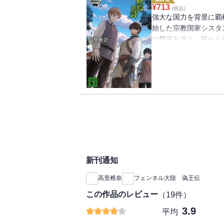
¥
713
(税込)
強大な国力を背景に覇
始した宗教国家シスタ
は繁栄を誇り、民から
国。フェンは、小国に
へと向かう。「フェ
（講談社文庫）
新刊通知
高里椎奈
フェンネル大陸 偽王伝
この作品のレビュー
（
19
件）
3.9
平均