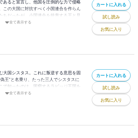
であると宣言し、他国を圧倒的な力で侵略
カートに入れる
。この大国に対抗すべく小国連合を作らん
たちだったが、小国連合を統率する王と見
試し読み
に殺されてしまう。希望失われしその時、
全て表示する
その者、自らを「偽王」と名乗る！ （講
お気に入り
む大国シスタス。これに叛逆する意思を固
カートに入れる
“偽王”と名乗り、たった三人でシスタスに
こで知ったのは、困窮するラビッジ王国を
試し読み
女王ローゼルの悲劇。さらに、現ラビッジ
全て表示する
国連合に、再びシスタス軍が侵攻を開始。
お気に入り