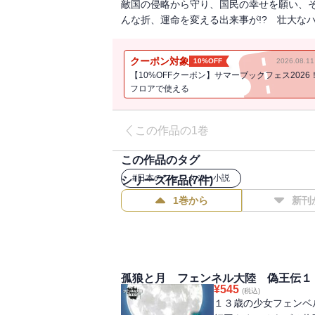
敵国の侵略から守り、国民の幸せを願い、
んな折、運命を変える出来事が!? 壮大な
クーポン対象
10%OFF
2026.08.
【10%OFFクーポン】サマーブックフェス2026
フロアで使える
この作品の1巻
この作品のタグ
#
日本のファンタジー小説
シリーズ作品(
7
件)
1巻から
新刊
孤狼と月 フェンネル大陸 偽王伝１
¥
545
(税込)
１３歳の少女フェンベ