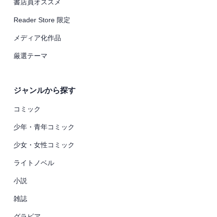
書店員オススメ
Reader Store 限定
メディア化作品
厳選テーマ
ジャンルから探す
コミック
少年・青年コミック
少女・女性コミック
ライトノベル
小説
雑誌
グラビア