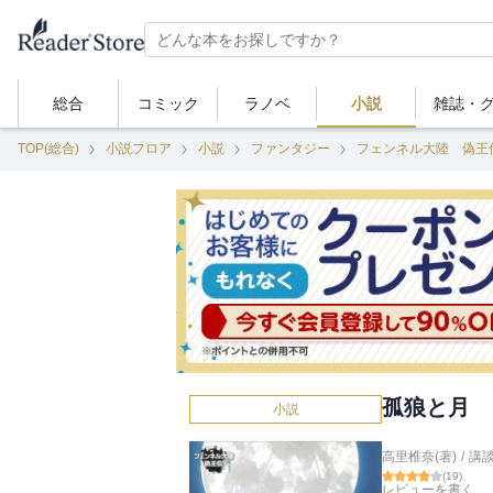
総合
コミック
ラノベ
小説
雑誌・
TOP(総合)
小説フロア
小説
ファンタジー
フェンネル大陸 偽王
孤狼と月 
小説
高里椎奈(著)
/
講
(
19
)
レビューを書く