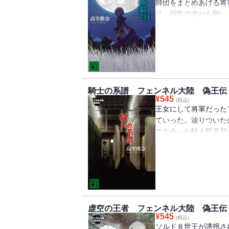
師団をまとめあげる将
り、国民の幸せを願い
らを鼓舞するのであっ
壮大なハイファンタジ
騎士の系譜 フェンネル大陸 偽王伝
¥
545
(税込)
王女にして将軍だった
ていった。辿りついた
で出会った騎士団見習
重大な計画を知ってし
にまつわる秘密とはい
虚空の王者 フェンネル大陸 偽王伝
¥
545
(税込)
ソルド８世王が誘拐さ