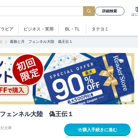
詳細検索
はじ
グラビア
ビジネス
・実用
BL・TL
タテヨミ
伝
孤狼と月 フェンネル大陸 偽王伝１
フェンネル大陸 偽王伝１
談社文庫
購入手続きに進む