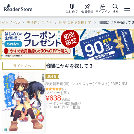
はじめて
会員登録
サインイン
検索
ライトノベル
男子向けラノベ
暗闇にヤギを探して
暗闇にヤギを探して 3
暗闇にヤギを探して 3
ライトノベル
最終巻
穂史賀雅也(著)
,
シコルスキー(イラスト)
/
MF文庫J
(
2
)
レビューを書く
¥
638
(税込)
クーポン利用対象商品
2011年10月28日
配信