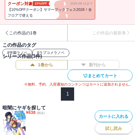
て流れ星にする髪の長い女の子が現れるのだという。願い事を叶え
クーポン対象
10%OFF
2026.08.11まで
る「星落とし姫」――。そして合人の身に降りかかる災厄に、三人
【10%OFFクーポン】サマーブックフェス2026！全
の心の行方は・・・・・・!?心優しい変人？たちの恋愛模様を描く不
フロアで使える
思議感覚ストーリー。合人、選択の時。
この作品の1巻
この作品の最新巻
この作品のタグ
#
学園ラノベ
#
ラブコメラノベ
シリーズ作品(
3
件)
1巻から
新刊から
まとめてカート
※無料、予約、入荷通知のコンテンツはカートに追加されません。
1
暗闇にヤギを探して
¥
638
(税込)
カートに入れる
試し読み