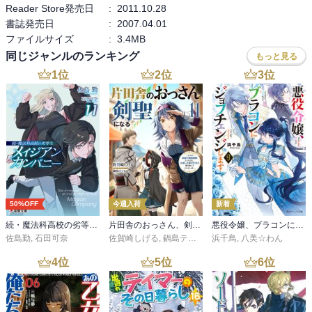
Reader Store発売日
:
2011.10.28
書誌発売日
:
2007.04.01
ファイルサイズ
:
3.4MB
同じジャンルのランキング
もっと見る
1
位
2
位
3
位
50%OFF
今週入荷
新着
続・魔法科高校の劣等生 メイジアン・カンパニー(11)
片田舎のおっさん、剣聖になる 11 ～ただの田舎の剣術師範だったのに、大成した弟子たちが俺を放ってくれない件～
悪役令嬢、ブラコンにジョブチェンジします９【電子特典付き】
佐島勤
,
石田可奈
佐賀崎しげる
,
鍋島テツヒロ
浜千鳥
,
八美☆わん
4
位
5
位
6
位