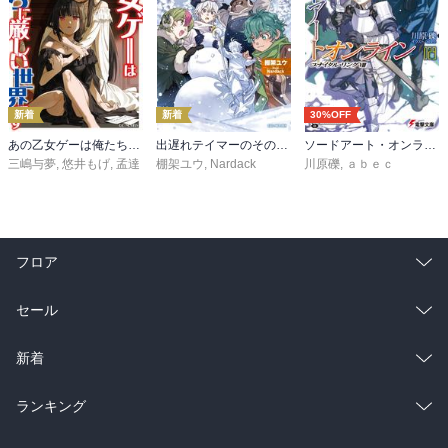
新着
新着
30%OFF
あの乙女ゲーは俺たちに厳しい世界です 6
出遅れテイマーのその日暮らし 16
ソードアート・オンライン29 ユナイタル・リングVIII
三嶋与夢
,
悠井もげ
,
孟達
棚架ユウ
,
Nardack
川原礫
,
ａｂｅｃ
フロア
総合
コミック
セール
ラノベ
小説
総合
コミック
新着
雑誌・グラビア
ビジネス・実用
ラノベ
小説
総合
コミック
ランキング
BL・TL