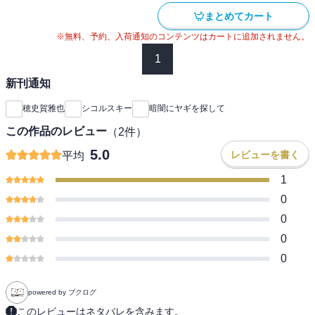
まとめてカート
※無料、予約、入荷通知のコンテンツはカートに追加されません。
1
新刊通知
穂史賀雅也
シコルスキー
暗闇にヤギを探して
この作品のレビュー
（
2
件）
5.0
レビューを書く
平均
1
0
0
0
0
powered by ブクログ
このレビューはネタバレを含みます。