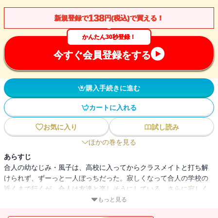
138
新規登録で
円(税込)で買える！
かんたん30秒登録！
今すぐ会員登録をする
購入手続きに進む
カートに入れる
お気に入り
試し読み
ほかの巻を見る
あらすじ
合人の幼なじみ・風子は、高校に入ってからクラスメイトと打ち解
けられず、ずーっと一人ぼっちだった。寂しくなって合人の学校の
近くまで行くが、合人は友達と楽しそうにしている。さらに寂しく
なった風子は、家に帰って着ぐるみに着替えると、今日も合人の帰
もっと見る
りを待つのだった。風子の学校には、夜の屋上に、星を打ち落とし