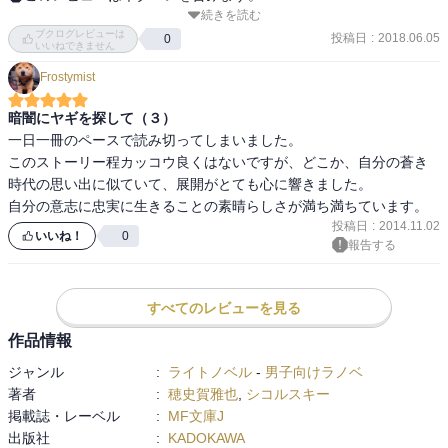
続きを読む
最終巻になるが、これまでとは一転し風子視点が大きなウェイトを
ブクログレビューは
占め、ほぼそのままフィニッシュといったところ。シリーズ全体
投稿日
:
2018.06.05
0
いいねできません
に、各ルートを網羅しようとして中途半端になってしまった感があ
Frostymist
り、伏線回収も結局あまりなされず、当初の主題だった千歳の偏食
問題も、うやむやになってしまったのが残念。何というか、ボリュ
暗闇にヤギを探して（３）
ームのあるエロゲの1クールアニメ化作品のような印象。強引に合人
一日一冊のペースで読み切ってしまいました。

を惚れさせる手に出られない千歳の実直さが泣ける。ただ最後はそ
このストーリー程カッコウ良くはないですが、どこか、自分の蒼き
こがくっつくんかーい！と思った。
時代の思い出に似ていて、展開がとても心に響きました。

投稿日
:
2014.11.02
いいね！
0
報告する
すべてのレビューを見る
作品情報
ジャンル
:
ライトノベル
-
男子向けラノベ
著者
:
穂史賀雅也
,
シコルスキー
掲載誌・レーベル
:
MF文庫J
出版社
:
KADOKAWA