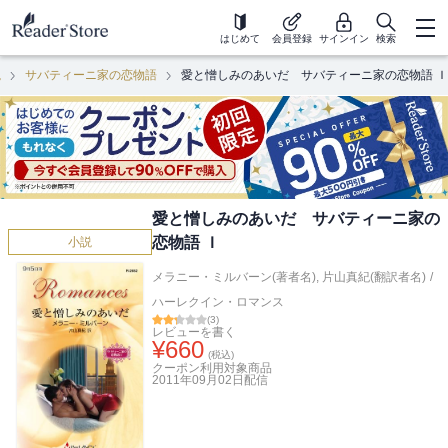
はじめて
会員登録
サインイン
検索
説
サバティーニ家の恋物語
愛と憎しみのあいだ サバティーニ家の恋物語 Ｉ
愛と憎しみのあいだ サバティーニ家の
恋物語 Ｉ
小説
メラニー・ミルバーン(著者名)
,
片山真紀(翻訳者名)
/
ハーレクイン・ロマンス
(
3
)
レビューを書く
¥
660
(税込)
クーポン利用対象商品
2011年09月02日
配信