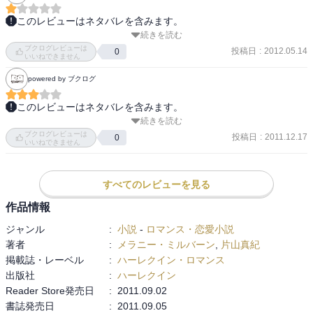
このレビューはネタバレを含みます。
続きを読む
いろいろと肩すかし。ここのところシリーズものの一巻目に多いパ
ブクログレビューは
ターンなんだけど、もっとひっぱるのかと思われた主人公達の問題
投稿日
:
2012.05.14
0
いいねできません
はあっさり解決。電子書籍で読んでたので残りページが分からなく
powered by ブクログ
て最終ページで驚愕した。

ヒーロー本人も自分の落ち度を自覚しながら逆ギレするし、結局ヒ
このレビューはネタバレを含みます。
ロインは譲りに譲ってヒーローたいして反省してないし、調子のい
続きを読む
サバティーニ次男のルカ。内緒で子供を産んでいたのパターン。事
い男と都合のいい女でよくお似合いだけど、腹の立つ読後感だっ
ブクログレビューは
情があるが、ルカの方からいきなり別れ連絡もとれなくしておい
投稿日
:
2011.12.17
0
た。
いいねできません
て、子供の事を知った途端に「何故、連絡しなかった」と起こるの
はムカつく。さらに、ヒロインが申し訳なかったと思うのにもムカ
つく。今日は心の狭い私なので★３。
すべてのレビューを見る
作品情報
ジャンル
:
小説
-
ロマンス・恋愛小説
著者
:
メラニー・ミルバーン
,
片山真紀
掲載誌・レーベル
:
ハーレクイン・ロマンス
出版社
:
ハーレクイン
Reader Store発売日
:
2011.09.02
書誌発売日
:
2011.09.05