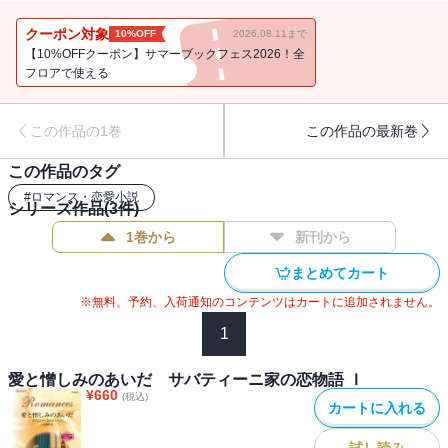
れる思いはとめられず、すべてを捧げた矢先、彼はブロンテの前か
らいきなり姿を消したのだ。その彼が突然スタジオに現れ、強引に
クーポン対象
10%OFF
2026.08.11まで
ブロンテを食事に誘った。いまさらなに？ 訝る彼女に、ルカはス
【10%OFFクーポン】サマーブックフェス2026！全
タジオを買収したと告げる。「僕の誘いに応じるか、仕事を失うか
フロアで使える
だ」ブロンテは唖然とした。もちろん、彼に捨てられた驚くべき理
由など知るよしもなく。■イタリアの名家の3人の兄弟たちの恋愛模
この作品の1巻
この作品の最新巻
様を描くミニシリーズ〈サバティーニ家の恋物語〉を今月から3カ月
連続で刊行いたします。富豪でありながら孤独なヒーローたちの物
この作品のタグ
語です。
#
ロマンス・恋愛小説
シリーズ作品(
3
件)
1巻から
新刊から
まとめてカート
※無料、予約、入荷通知のコンテンツはカートに追加されません。
1
愛と憎しみのあいだ サバティーニ家の恋物語 Ｉ
¥
660
(税込)
カートに入れる
試し読み