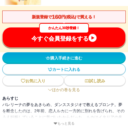
160
新規登録で
円(税込)で買える！
かんたん30秒登録！
今すぐ会員登録をする
購入手続きに進む
カートに入れる
お気に入り
試し読み
ほかの巻を見る
あらすじ
バレリーナの夢をあきらめ、ダンススタジオで教えるブロンテ。夢
を断念したのは、2年前、恋人ルカに一方的に別れを告げられ、その
うえ妊娠していることに気づいたからだった。ルカはイタリアの名
門サバティーニ家の次男だ。身分違いの恋と承知していたが、あふ
もっと見る