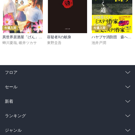
今週入荷
今週入荷
異世界居酒屋「げん」三杯目
容疑者Xの献身
ハヤブサ消防団 森へつづく道
蝉川夏哉
,
碓井ツカサ
東野圭吾
池井戸潤
フロア
総合
コミック
セール
ラノベ
小説
総合
コミック
新着
雑誌・グラビア
ビジネス・実用
ラノベ
小説
総合
コミック
ランキング
BL・TL
雑誌・グラビア
ビジネス・実用
ラノベ
小説
総合
コミック
ジャンル