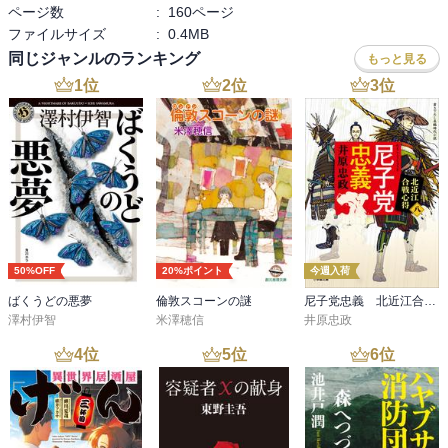
ページ数
:
160ページ
ファイルサイズ
:
0.4MB
同じジャンルのランキング
もっと見る
1
位
2
位
3
位
50%OFF
20%ポイント
今週入荷
ばくうどの悪夢
倫敦スコーンの謎
尼子党忠義 北近江合戦心得〈八〉
澤村伊智
米澤穂信
井原忠政
4
位
5
位
6
位