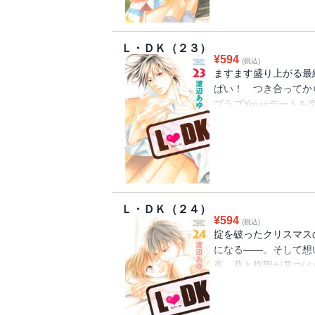
Ｌ・ＤＫ（２３）
¥
594
(税込)
ますます盛り上がる最
ぱい！ つき合ってか
ブラブXmasデートを
でずっと一緒にいるた
気、ひとつ屋根の下青春
せません！
Ｌ・ＤＫ（２４）
¥
594
(税込)
掟を破ったクリスマス
になる――。そして想
夜。葵と柊聖が見つけ
い揺れる、ひとつ屋根