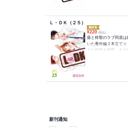
Ｌ・ＤＫ（２５）
最終巻
¥
220
(税込)
葵と柊聖のラブ同居は
いた番外編２本立て☆
士を目指す柊聖。ある
に、もっともっと君を
ぱい、ひとつ屋根の下
新刊通知