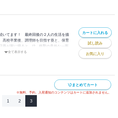
カートに入れる
続いてます！ 最終回後の２人の生活を描
 高校卒業後、調理師を目指す葵と、保育
試し読み
日葵が家に帰ると…!? 柊聖の意外な一面
好きになる！ トキメキたっぷりラブいっ
全て表示する
お気に入り
青春ラブストーリー。
まとめてカート
※無料、予約、入荷通知のコンテンツはカートに追加されません。
1
2
3