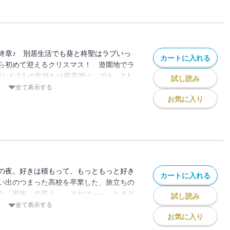
終章♪ 別居生活でも葵と柊聖はラブいっ
カートに入れる
ら初めて迎えるクリスマス！ 遊園地でラ
楽しむ2人の気持ちは最高潮☆ でも、2人
試し読み
めに、柊聖はある決断をして…?? 大人
全て表示する
ラブストーリー23巻!! ラストまで見逃
お気に入り
の夜。好きは積もって、もっともっと好き
カートに入れる
い出のつまった高校を卒業した、旅立ちの
た「家族」の答え…、それは――。とまど
試し読み
の下青春ラブストーリー、感動の最終巻。
全て表示する
お気に入り