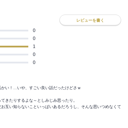
レビューを書く
0
0
1
0
0
かい！…いや、すごい良い話だったけどさｗ

てきたりするよな～としみじみ思ったり。

だお互い知らないこといっぱいあるだろうし、そんな思いつめなくて