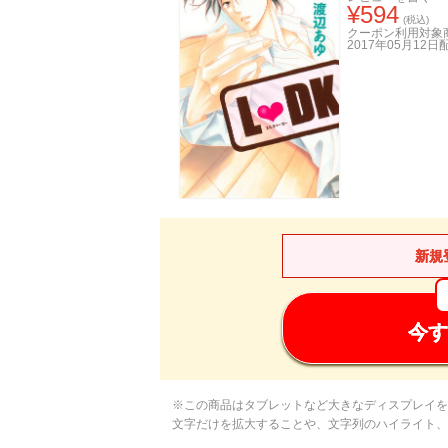
¥
594
(税込)
クーポン利用対象
2017年05月12日
新規
今す
※この商品はタブレットなど大きなディスプレイを
文字だけを拡大することや、文字列のハイライト、