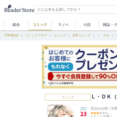
総合
コミック
ラノベ
小説
雑誌・
TOP(総合)
コミックフロア
コミック
女性コミック
Ｌ・ＤＫ
Ｌ・ＤＫ（
コミック
渡辺あゆ(著)
/
別
(
1
)
レビューを書く