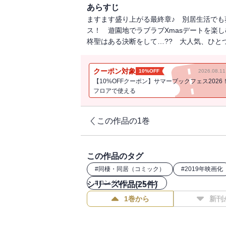
あらすじ
ますます盛り上がる最終章♪ 別居生活で
ス！ 遊園地でラブラブXmasデートを楽
柊聖はある決断をして…?? 大人気、ひと
クーポン対象
10%OFF
2026.08.
【10%OFFクーポン】サマーブックフェス2026
フロアで使える
この作品の1巻
この作品のタグ
#
同棲・同居（コミック）
#
2019年映画化
#
ロングセラーコミック
シリーズ作品(
25
件)
1巻から
新刊