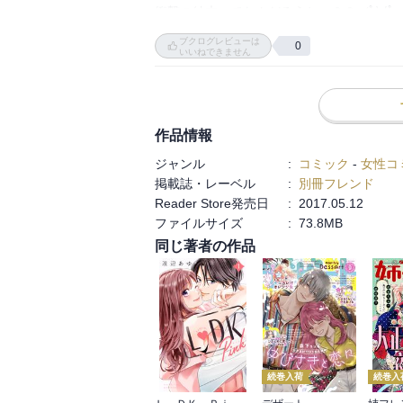
衝撃の結末ってなんだろうねー？？σ(ﾟ∀ﾟ；
ブクログレビューは
0
いいねできません
作品情報
ジャンル
:
コミック
-
女性コ
掲載誌・レーベル
:
別冊フレンド
Reader Store発売日
:
2017.05.12
ファイルサイズ
:
73.8MB
同じ著者の作品
続巻入荷
続巻入