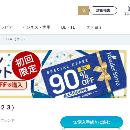
詳細検索
はじ
グラビア
ビジネス
・実用
BL・TL
タテヨミ
Ｌ・ＤＫ（２３）
２３）
冊フレンド
購入手続きに進む