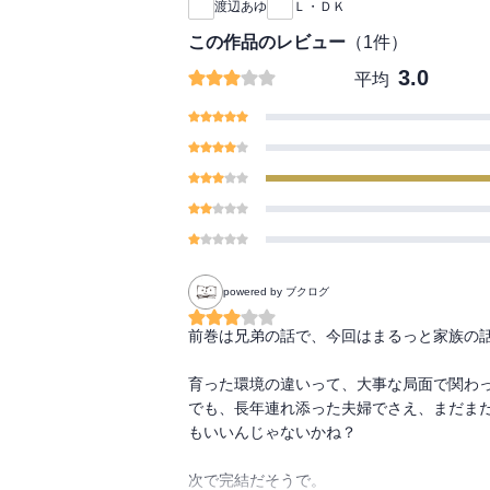
渡辺あゆ
Ｌ・ＤＫ
この作品のレビュー
（
1
件）
3.0
平均
powered by ブクログ
前巻は兄弟の話で、今回はまるっと家族の話
育った環境の違いって、大事な局面で関わっ
でも、長年連れ添った夫婦でさえ、まだま
もいいんじゃないかね？

次で完結だそうで。
