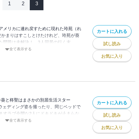
1
2
3
アメリカに連れ戻すために現れた玲苑（れ
カートに入れる
だかまりはすこしとけたけれど、玲苑が葵
た問題は未解決！ 3人同居の行く末
試し読み
ブ同居も、一歩進んだ関係に♪ 大人気の
全て表示する
トーリーは新章突入！
お気に入り
♪葵と柊聖はまさかの別居生活スター
カートに入れる
なウェディング姿を撮ったり、同じベッドで
ますラブ全開な2人にドキドキが止まらな
試し読み
柊聖の兄・草樹はそんな2人に思うところ
全て表示する
つ屋根の下青春ラブストーリー!!
お気に入り