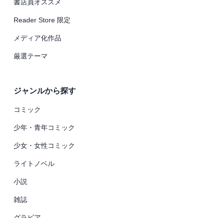
書店員オススメ
Reader Store 限定
メディア化作品
厳選テーマ
ジャンルから探す
コミック
少年・青年コミック
少女・女性コミック
ライトノベル
小説
雑誌
グラビア