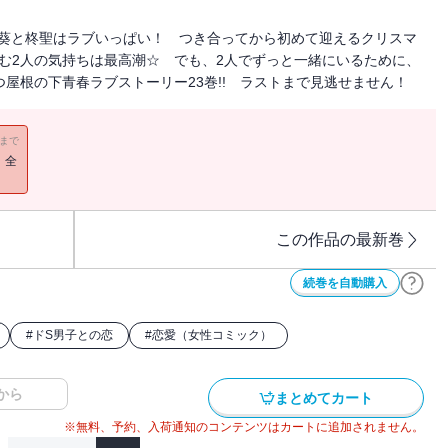
も葵と柊聖はラブいっぱい！ つき合ってから初めて迎えるクリスマ
しむ2人の気持ちは最高潮☆ でも、2人でずっと一緒にいるために、
つ屋根の下青春ラブストーリー23巻!! ラストまで見逃せません！
11まで
！全
この作品の最新巻
続巻を自動購入
#
ドS男子との恋
#
恋愛（女性コミック）
から
まとめてカート
※無料、予約、入荷通知のコンテンツはカートに追加されません。