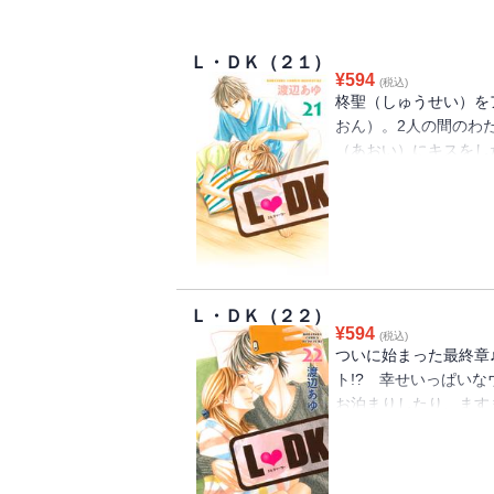
Ｌ・ＤＫ（２１）
¥
594
(税込)
柊聖（しゅうせい）を
おん）。2人の間のわ
（あおい）にキスをし
は…？ 葵と柊聖のラ
ひとつ屋根の下ラブス
Ｌ・ＤＫ（２２）
¥
594
(税込)
ついに始まった最終章
ト!? 幸せいっぱい
お泊まりしたり、ます
い☆でも、玲苑の父や
が…?? 大人気、ひと