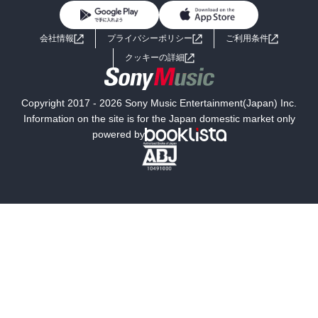
BL・TL
ライトノベル
男子向けラノベ
よくあるご質問
お問い合わせ
会社情報
プライバシーポリシー
ご利用条件
女子向けラノベ
小説
利用規約
クッキーの詳細
国内小説
海外小説
Copyright 2017 - 2026 Sony Music Entertainment(Japan) Inc.
ミステリー
SF
Information on the site is for the Japan domestic market only
powered by
歴史・時代小説
文学
雑誌
グラビア写真集
ボーイズラブ
ティーンズラブ
人文・思想・歴史
社会・政治・法律
ビジネス・経済
サイエンス・テクノロジー
コンピュータ・情報
くらし・家庭