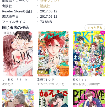
掲載誌・レーベル
:
別冊フレンド
出版社
:
講談社
Reader Store発売日
:
2017.05.12
書誌発売日
:
2017.05.12
ファイルサイズ
:
73.8MB
同じ著者の作品
もっと見る
予約
Ｌ ＤＫ Ｐｉｎｋ
別冊フレンド
ＥＫｉｓｓ
渡辺あゆ
ナカガワパリ
,
八田あかり
,
ゆきら
藤沢もやし
,
餡蜜
,
,
伊藤理佐
長岡みう
,
,
柴な
な