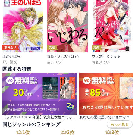
無料あり
完結
完結
王のいばら
青島くんはいじわる
ウソ婚 Ｒｏｓｅ
戸川視友
吉井ユウ
時名きうい
関連する特集
【フタスペ！2026年夏】双葉社女性コミック 対象作品が最新巻まで全て30％OFF＆一部無料！
あなたの愛は届いていますか？
同じジャンルのランキング
もっと見る
1
位
2
位
3
位