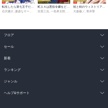
転生したら第七王子だったので、気ままに魔術を極めます（２４）
町人Ａは悪役令嬢をどうしても救いたい ～どぶと空と氷の姫君～１０【電子書店共通特典イラスト付】
杖と剣のウィストリア（１６）
石沢庸介
,
謙虚なサークル
,
メル。
目黒三吉
,
一色孝太郎
,
Parum
大森藤ノ
,
青井聖
フロア
総合
コミック
セール
ラノベ
小説
総合
コミック
新着
雑誌・グラビア
ビジネス・実用
ラノベ
小説
総合
コミック
ランキング
BL・TL
雑誌・グラビア
ビジネス・実用
ラノベ
小説
総合
コミック
ジャンル
BL・TL
雑誌・グラビア
ビジネス・実用
ラノベ
小説
コミック
男性コミック
ヘルプ&サポート
BL・TL
雑誌・グラビア
ビジネス・実用
女性コミック
コミック誌
初めての方へ
ヘルプ