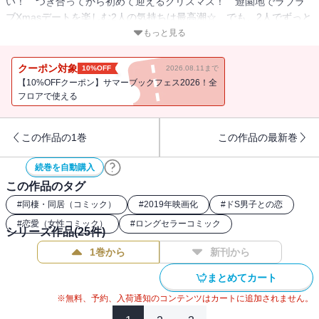
い！ つき合ってから初めて迎えるクリスマス！ 遊園地でラブラ
ブXmasデートを楽しむ2人の気持ちは最高潮☆ でも、2人でずっと
一緒にいるために、柊聖はある決断をして…?? 大人気、ひとつ屋
もっと見る
根の下青春ラブストーリー23巻!! ラストまで見逃せません！
クーポン対象
10%OFF
2026.08.11まで
【10%OFFクーポン】サマーブックフェス2026！全
フロアで使える
この作品の1巻
この作品の最新巻
続巻を自動購入
この作品のタグ
#
同棲・同居（コミック）
#
2019年映画化
#
ドS男子との恋
#
恋愛（女性コミック）
#
ロングセラーコミック
シリーズ作品(
25
件)
1巻から
新刊から
まとめてカート
※無料、予約、入荷通知のコンテンツはカートに追加されません。