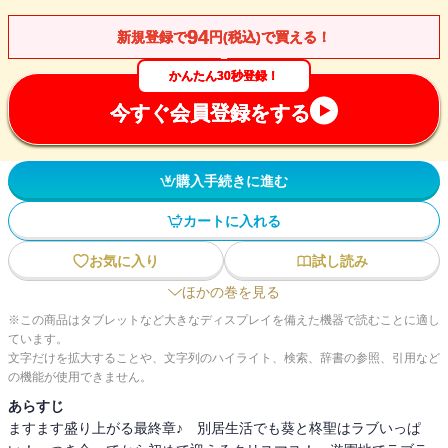
94
新規登録で
円(税込)で買える！
かんたん30秒登録！
今すぐ会員登録をする
購入手続きに進む
カートに入れる
お気に入り
試し読み
ほかの巻を見る
※この商品はタブレットなど大きなディスプレイを備えた機器で読むことに適し
ています。
文字だけを拡大することや、文字列のハイライト、検索、辞書の参照、引用など
の機能が使用できません。
あらすじ
ますます盛り上がる最終章♪ 別居生活でも葵と柊聖はラブいっぱ