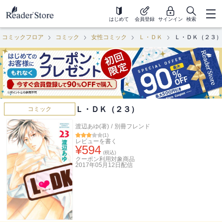
はじめて
会員登録
サインイン
検索
コミックフロア
コミック
女性コミック
Ｌ・ＤＫ
Ｌ・ＤＫ（２３）
Ｌ・ＤＫ（２３）
コミック
渡辺あゆ(著)
/
別冊フレンド
(
1
)
レビューを書く
¥
594
(税込)
クーポン利用対象商品
2017年05月12日
配信