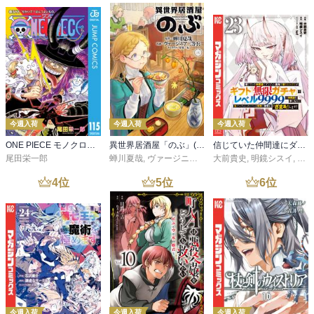
今週入荷
今週入荷
今週入荷
ONE PIECE モノクロ版 115
異世界居酒屋「のぶ」(22)
信じていた仲間達にダンジョン奥地で殺されかけたがギフト『無限ガチャ』でレベル９９９９の仲間達を手に入れて元パーティーメンバーと世界に復讐＆『ざまぁ！』します！（２３）
尾田栄一郎
蝉川夏哉
,
ヴァージニア二等兵
大前貴史
,
転
,
明鏡シスイ
,
ｔｅ
4
位
5
位
6
位
今週入荷
今週入荷
今週入荷