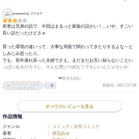
powered by ブクログ
前巻は兄弟の話で、今回はまるっと家族の話かい！…いや、すごい
良い話だったけどさｗ

育った環境の違いって、大事な局面で関わってきたりするよな～と
しみじみ思ったり。

でも、長年連れ添った夫婦でさえ、まだまだお互い知らないことい
っぱいあるだろうし、そんな思いつめなくてもいいんじゃないか
ね？

続きを読む
ブクログレビューは
投稿日
:
2017.07.08
0
次で完結だそうで。

いいねできません
衝撃の結末ってなんだろうねー？？σ(ﾟ∀ﾟ；)
すべてのレビューを見る
作品情報
ジャンル
:
コミック
-
女性コミック
著者
:
渡辺あゆ