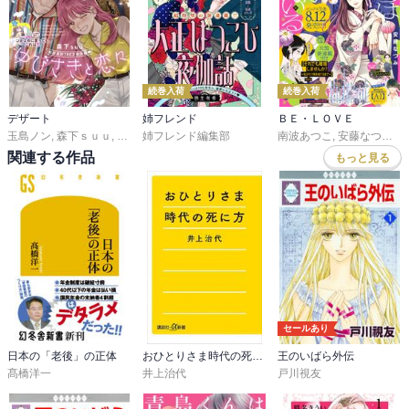
続巻入荷
続巻入荷
デザート
姉フレンド
ＢＥ・ＬＯＶＥ
玉島ノン
,
森下ｓｕｕ
,
蟹沢ちひろ
姉フレンド編集部
,
旗谷澄生
,
春凪りぐ
,
岩下慶子
南波あつこ
,
しろうさな
,
安藤なつみ
,
戸沢
,
末
関連する作品
もっと見る
セールあり
日本の「老後」の正体
おひとりさま時代の死に方
王のいばら外伝
髙橋洋一
井上治代
戸川視友