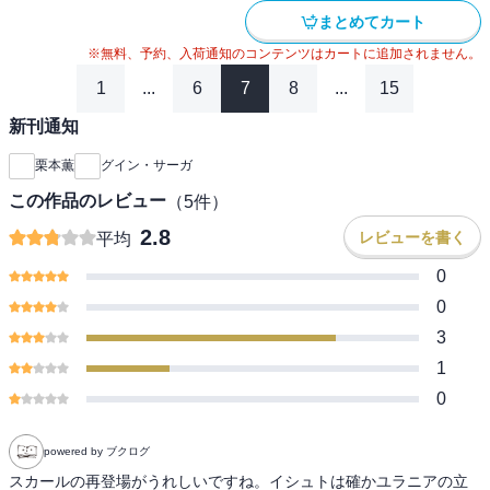
まとめてカート
※無料、予約、入荷通知のコンテンツはカートに追加されません。
1
...
6
7
8
...
15
新刊通知
栗本薫
グイン・サーガ
この作品のレビュー
（
5
件）
2.8
レビューを書く
平均
0
0
3
1
0
powered by ブクログ
スカールの再登場がうれしいですね。イシュトは確かユラニアの立