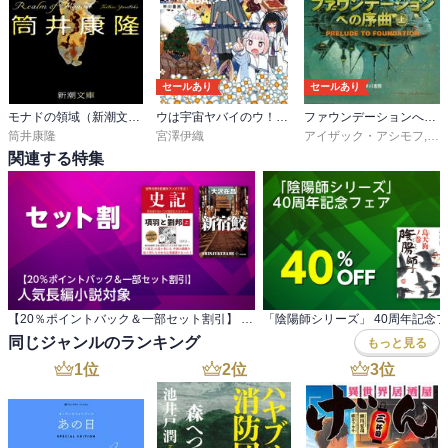
セールあり
セールあり
モナドの領域（新潮文庫）
ウは宇宙ヤバイのウ！〔新版〕
ファウンデーションへの序曲
筒井康隆
宮澤伊織
アイザック・アシモフ
,
岡
関連する特集
【20％ポイントバック＆一部セット割引】 人気長編小説対象
「陰陽師シリーズ」 40周年記念
同じジャンルのランキング
もっと見る
1
位
2
位
3
位