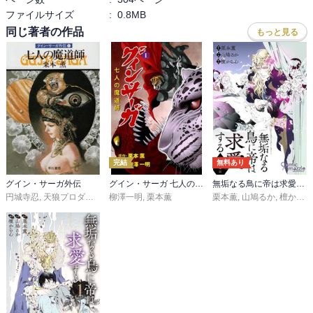
ファイルサイズ
:
0.8MB
同じ著者の作品
もっと見る
完結
無料あり
グイン・サーガ外伝
グイン・サーガ 七人の魔道師
無垢なる鳥に帝は求愛する
円城寺忍
,
天狼プロダクション
柳澤一明
,
栗本薫
栗本薫
,
山鳩るか
,
檀からん