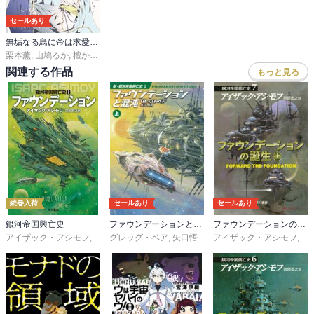
セールあり
無垢なる鳥に帝は求愛する【コミックス版】【ストア限定特典付き】
栗本薫
,
山鳩るか
,
檀からん
関連する作品
もっと見る
続巻入荷
セールあり
セールあり
銀河帝国興亡史
ファウンデーションと混沌
ファウンデーションの誕生
アイザック・アシモフ
,
岡部宏之
グレッグ・ベア
,
矢口悟
アイザック・アシモフ
,
岡