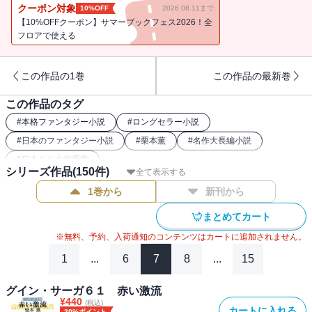
える決心をしたナリスの熱い思いを伝えるべく、リギアはスカール
クーポン対象
10%OFF
2026.08.11まで
を探しもとめて、草原を彷徨う。（※電子書籍版には口絵・挿絵が
【10%OFFクーポン】サマーブックフェス2026！全
収録されておりません）
フロアで使える
この作品の1巻
この作品の最新巻
この作品のタグ
#
本格ファンタジー小説
#
ロングセラー小説
#
日本のファンタジー小説
#
栗本薫
#
名作大長編小説
#
日本ＳＦ大賞受賞
シリーズ作品(
150
件)
全て表示する
1巻から
新刊から
まとめてカート
※無料、予約、入荷通知のコンテンツはカートに追加されません。
1
...
6
7
8
...
15
グイン・サーガ６１ 赤い激流
¥
440
(税込)
カートに入れる
20%ポイント