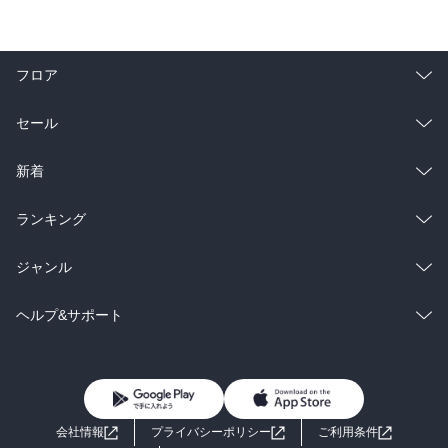
フロア
総合
コミック
セール
ラノベ
小説
総合
コミック
新着
雑誌・グラビア
ビジネス・実用
ラノベ
小説
総合
コミック
ランキング
BL・TL
雑誌・グラビア
ビジネス・実用
ラノベ
小説
総合
コミック
ジャンル
BL・TL
雑誌・グラビア
ビジネス・実用
ラノベ
小説
コミック
男性コミック
ヘルプ&サポート
BL・TL
雑誌・グラビア
ビジネス・実用
女性コミック
コミック誌
初めての方へ
ヘルプ
BL・TL
ライトノベル
男子向けラノベ
よくあるご質問
お問い合わせ
会社情報
プライバシーポリシー
ご利用条件