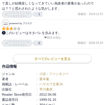
て直しが結構楽しくなってきていい為政者の素養があったので
は？？と思わされたような気がします。
ブクログレビューは
投稿日
:
2019.11.07
1
いいねできません
powered by ブクログ
このレビューはネタバレを含みます。
続きを読む
ナリスからレムスに対する反逆の意志を告げられたリギア。リギア
ブクログレビューは
はナリスからスカールへの密書を届ける為、草原へ。草原でのスカ
投稿日
:
2026.03.03
0
いいねできません
ールとの再会。

ユラニア軍を撃破したイシュトヴァーンはアルセイスへ入城。アル
セイスの町に現れ、「イシュトヴァーンをゴーラの皇帝へ」と告げ
すべてのレビューを見る
る予言者。

作品情報
ジャンル
:
小説
-
ファンタジー
ナリスは周囲の人間を不幸にしながら破滅していく。ヴァレリウス
著者
:
栗本薫
もリギアも…。
掲載誌・レーベル
:
ハヤカワ文庫JA
出版社
:
早川書房
Reader Store発売日
:
2012.04.06
書誌発売日
:
1999.01.15
ページ数
:
304ページ