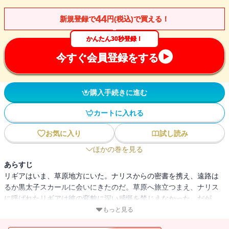
44
新規登録で
円(税込)で買える！
かんたん30秒登録！
今すぐ会員登録をする
購入手続きに進む
カートに入れる
お気に入り
試し読み
ほかの巻を見る
あらすじ
リギアはいま、草原地方にいた。ナリスからの密書を携え、遠路は
るか黒太子スカールに会いにきたのだ。草原へ旅立つまえ、ナリス
に呼ばれたリギアは彼の変貌に深い感慨を禁じえなかった。だが、
はかなげな外見とはうらはらに、彼はレムス王への強固な反逆の意
もっと見る
志を彼女に明かした。イシュトヴァーンとともに、中原に覇をとな