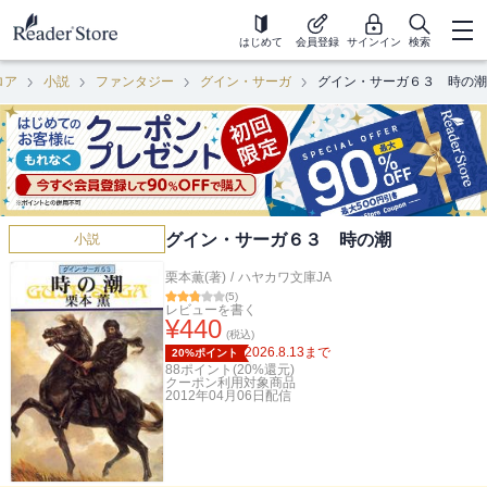
はじめて
会員登録
サインイン
検索
ロア
小説
ファンタジー
グイン・サーガ
グイン・サーガ６３ 時の潮
グイン・サーガ６３ 時の潮
小説
栗本薫(著)
/
ハヤカワ文庫JA
(
5
)
レビューを書く
¥
440
(税込)
2026.8.13
まで
20%ポイント
88
ポイント(
20
%還元)
クーポン利用対象商品
2012年04月06日
配信