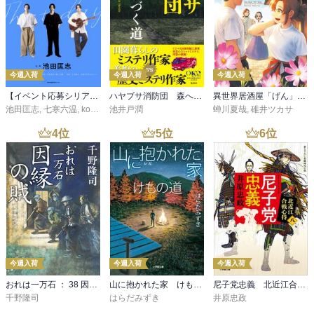
今週入荷
今週入荷
今週入荷
【イベント応募シリアルコード付】池田匡志出演・オーディオフォトブック「あの日」SPECIAL EDITION（音声／動画付）
ハヤブサ消防団 森へつづく道
異世界居酒屋「げん」三杯目
池田匡志
,
七寒六温
,
konoko58
池井戸潤
,
村崎キコ
蝉川夏哉
,
碓井ツカサ
4
位
5
位
6
位
今週入荷
今週入荷
今週入荷
おれは一万石 ： 38 因縁の賊
山に抱かれた家 けもの道
尼子党忠義 北近江合戦心得〈八〉
千野隆司
はらだみずき
井原忠政