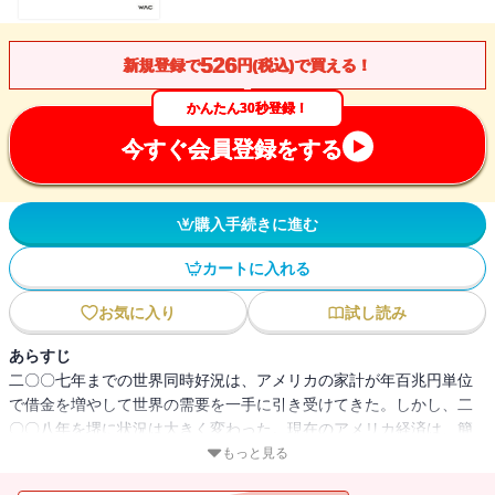
526
新規登録で
円(税込)で買える！
かんたん30秒登録！
今すぐ会員登録をする
購入手続きに進む
カートに入れる
お気に入り
試し読み
あらすじ
二〇〇七年までの世界同時好況は、アメリカの家計が年百兆円単位
で借金を増やして世界の需要を一手に引き受けてきた。しかし、二
〇〇八年を堺に状況は大きく変わった。現在のアメリカ経済は、簡
単にいえば二極化が広がっている。ウォール街に活況がもどり、地
もっと見る
方経済がガタガタになっている状態だ。いまのアメリカを支えてい