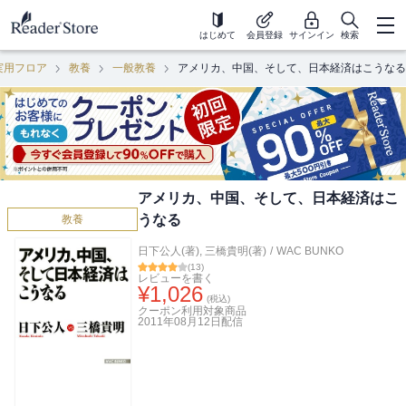
はじめて
会員登録
サインイン
検索
実用フロア
教養
一般教養
アメリカ、中国、そして、日本経済はこうなる
アメリカ、中国、そして、日本経済はこ
うなる
教養
日下公人(著)
,
三橋貴明(著)
/
WAC BUNKO
(
13
)
レビューを書く
¥
1,026
(税込)
クーポン利用対象商品
2011年08月12日
配信