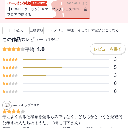
るのは、公的資金注入の政府支出だけだ。だから、二番底、三番底
クーポン対象
10%OFF
2026.08.11まで
はいくらでもあるだろう。中国はどうか。中国も政府が五十四兆円
【10%OFFクーポン】サマーブックフェス2026！全
規模でお金を出して、公共事業でもっているという状態だ。これは
フロアで使える
新刊通知
九〇年代の日本と同じだが、この先の展望が見えない。それではど
うするのかといえば、いまをしのぐことができれば、いずれアメリ
日下公人
三橋貴明
アメリカ、中国、そして日本経済はこうなる
カが回復するだろうと思っている。では、日本経済はどうなのか。
わかりやすい例を引けばこうだ。給料を百万円もらったとすると、
この作品のレビュー
（
13
件）
それを全部使ったら、それは回り回って企業が個人か誰かの所得に
4.0
レビューを書く
平均
なる。ところが、百万円のうち十万円を貯蓄してしまうとその分は
誰の所得にもならない。その結果、現金・預金が貯まっているとい
3
うのが、いまの日本の現状だ。つまり、フローである所得が増えな
5
いで、財産ばかりが貯まってしまうという守り志向に入っている。
3
もう一つは、デフレが続いているので物価が下がり、企業の売り上
0
げが今後下がっていくということで、給料が上がらない状態が続
く。だから、デフレの克服こそが、最大の課題なのである。
0
powered by ブクログ
最近よくある危機感を煽るものではなく、どちらかというと楽観的
な考えの人たちのようだ。（特に日下さん）
