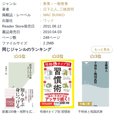
ジャンル
:
教養
-
一般教養
著者
:
日下公人
,
三橋貴明
掲載誌・レーベル
:
WAC BUNKO
出版社
:
ワック
Reader Store発売日
:
2011.08.12
書誌発売日
:
2010.04.03
ページ数
:
248ページ
ファイルサイズ
:
2.2MB
同じジャンルのランキング
もっと見る
1
位
2
位
3
位
70%OFF
今週入荷
新書100冊～視野を広げる読書～
性格4タイプ別 習慣術
千利休と戦国武将