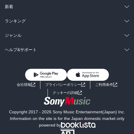
ラノベ
小説
総合
コミック
新着
雑誌・グラビア
ビジネス・実用
ラノベ
小説
総合
コミック
ランキング
BL・TL
雑誌・グラビア
ビジネス・実用
ラノベ
小説
総合
コミック
ジャンル
BL・TL
雑誌・グラビア
ビジネス・実用
ラノベ
小説
コミック
男性コミック
ヘルプ&サポート
BL・TL
雑誌・グラビア
ビジネス・実用
女性コミック
コミック誌
初めての方へ
ヘルプ
BL・TL
ライトノベル
男子向けラノベ
よくあるご質問
お問い合わせ
会社情報
プライバシーポリシー
ご利用条件
女子向けラノベ
小説
利用規約
クッキーの詳細
国内小説
海外小説
Copyright 2017 - 2026 Sony Music Entertainment(Japan) Inc.
ミステリー
SF
Information on the site is for the Japan domestic market only
powered by
歴史・時代小説
文学