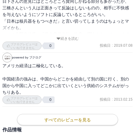
日下さんの意見にはところどころ賛同しかねる部分も多かったが、
三橋さんという人は正面きって反論はしないものの、相手に不快感
を与えないようにソフトに反論しているところがいい。

「日本は核兵器をもつべきだ」と言い切ってしまうのはちょっとマ
ズイかも。

せめて北野幸伯氏の「日米安保条約の改定」理論くらいでいってほ
続きを読む
しいものだ。
ブクログレビューは
投稿日
:
2019.07.08
0
いいねできません
powered by ブクログ
アメリカ経済は二極化している。

中国経済の強みは、中国からどこかを経由して別の国に行く、別の
国から中国に入ってどこかに出ていくという供給のシステムががっ
ちりある。
ブクログレビューは
投稿日
:
2013.02.15
0
いいねできません
すべてのレビューを見る
作品情報