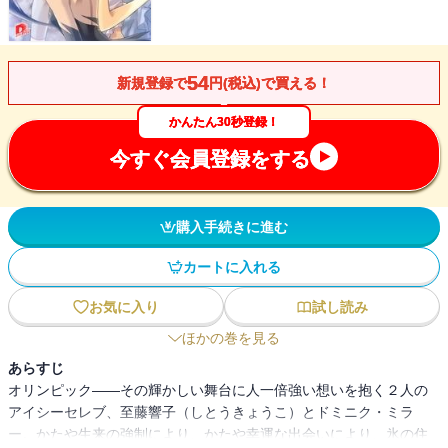
54
新規登録で
円(税込)で買える！
かんたん30秒登録！
今すぐ会員登録をする
購入手続きに進む
カートに入れる
お気に入り
試し読み
ほかの巻を見る
あらすじ
オリンピック――その輝かしい舞台に人一倍強い想いを抱く２人の
アイシーセレブ、至藤響子（しとうきょうこ）とドミニク・ミラ
ー。かたや生来の強制により、かたや幸運な出会いにより、氷の住