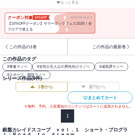
人となった２人の友情と宿命、彼女たちに立ち塞がるライバル桜野
もっと見る
タズサの影。そして２００９年世界選手権。リア、ガブリー、ステ
イシー・・・・・・世界のビッグネーム総結集のニューヨークは、
クーポン対象
10%OFF
2026.08.11まで
空前の熱狂に包まれる！
【10%OFFクーポン】サマーブックフェス2026！全
フロアで使える
この作品の1巻
この作品の最新巻
この作品のタグ
#
青春ラノベ
#
女性が主人公の男性向けラノベ
#
成長譚ラノベ
#
スポーツ・競技ラノベ
シリーズ作品(
9
件)
1巻から
新刊から
まとめてカート
※無料、予約、入荷通知のコンテンツはカートに追加されません。
1
銀盤カレイドスコープ ｖｏｌ．１ ショート・プログラ
ム：Ｒｏａｄ ｔｏ ｄｒｅａｍ