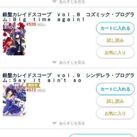
あらすじを見る
銀盤カレイドスコープ ｖｏｌ．８ コズミック・プログラ
ム：Ｂｉｇ ｔｉｍｅ ａｇａｉｎ！
¥
539
(税込)
カートに入れる
試し読み
お気に入り
あらすじを見る
銀盤カレイドスコープ ｖｏｌ．９ シンデレラ・プログラ
ム：Ｓａｙ ｉｔ ａｉｎ’ｔ ｓｏ
最終巻
カートに入れる
¥
572
(税込)
試し読み
お気に入り
あらすじを見る