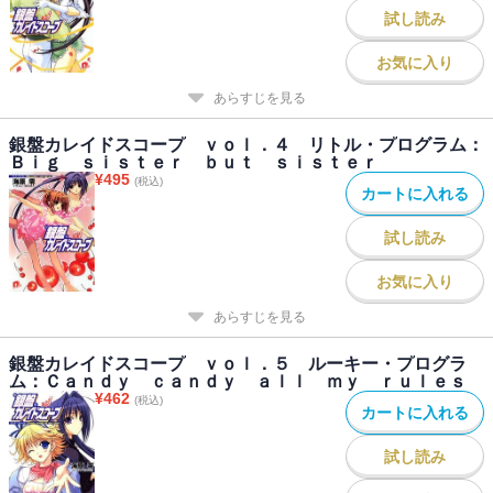
試し読み
お気に入り
あらすじを見る
銀盤カレイドスコープ ｖｏｌ．４ リトル・プログラム：
Ｂｉｇ ｓｉｓｔｅｒ ｂｕｔ ｓｉｓｔｅｒ
¥
495
(税込)
カートに入れる
試し読み
お気に入り
あらすじを見る
銀盤カレイドスコープ ｖｏｌ．５ ルーキー・プログラ
ム：Ｃａｎｄｙ ｃａｎｄｙ ａｌｌ ｍｙ ｒｕｌｅｓ
¥
462
(税込)
カートに入れる
試し読み