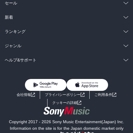
総合
コミック
セール
ラノベ
小説
総合
コミック
新着
雑誌・グラビア
ビジネス・実用
ラノベ
小説
総合
コミック
ランキング
BL・TL
雑誌・グラビア
ビジネス・実用
ラノベ
小説
総合
コミック
ジャンル
BL・TL
雑誌・グラビア
ビジネス・実用
ラノベ
小説
コミック
男性コミック
ヘルプ&サポート
BL・TL
雑誌・グラビア
ビジネス・実用
女性コミック
コミック誌
初めての方へ
ヘルプ
BL・TL
ライトノベル
男子向けラノベ
よくあるご質問
お問い合わせ
会社情報
プライバシーポリシー
ご利用条件
女子向けラノベ
小説
利用規約
クッキーの詳細
国内小説
海外小説
Copyright 2017 - 2026 Sony Music Entertainment(Japan) Inc.
ミステリー
SF
Information on the site is for the Japan domestic market only