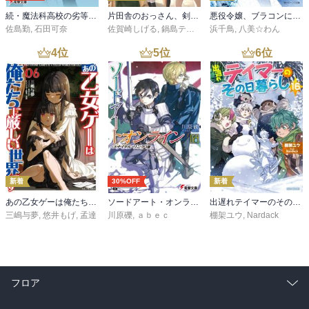
続・魔法科高校の劣等生 メイジアン・カンパニー(11)
片田舎のおっさん、剣聖になる 11 ～ただの田舎の剣術師範だったのに、大成した弟子たちが俺を放ってくれない件～
悪役令嬢、ブラコンにジョブチェンジします９【電子特典付き】
佐島勤
,
石田可奈
佐賀崎しげる
,
鍋島テツヒロ
浜千鳥
,
八美☆わん
4
位
5
位
6
位
新着
30%OFF
新着
あの乙女ゲーは俺たちに厳しい世界です 6
ソードアート・オンライン29 ユナイタル・リングVIII
出遅れテイマーのその日暮らし 16
三嶋与夢
,
悠井もげ
,
孟達
川原礫
,
ａｂｅｃ
棚架ユウ
,
Nardack
フロア