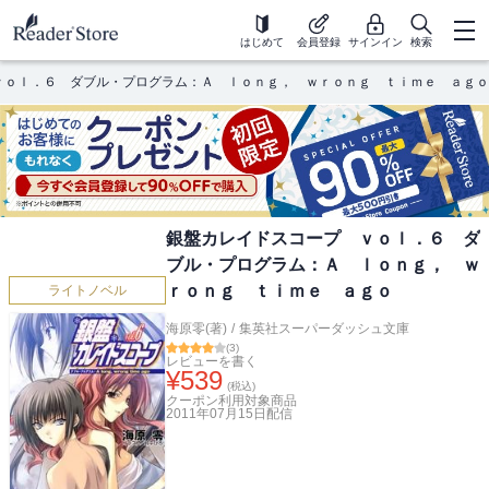
はじめて
会員登録
サインイン
検索
ｖｏｌ．６ ダブル・プログラム：Ａ ｌｏｎｇ， ｗｒｏｎｇ ｔｉｍｅ ａｇｏ
銀盤カレイドスコープ ｖｏｌ．６ ダ
ブル・プログラム：Ａ ｌｏｎｇ， ｗ
ｒｏｎｇ ｔｉｍｅ ａｇｏ
ライトノベル
海原零(著)
/
集英社スーパーダッシュ文庫
(
3
)
レビューを書く
¥
539
(税込)
クーポン利用対象商品
2011年07月15日
配信