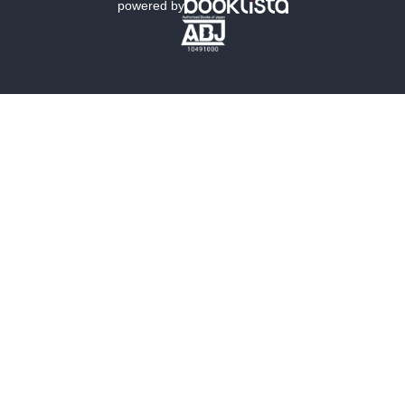
powered by
歴史・時代小説
文学
雑誌
グラビア写真集
ボーイズラブ
ティーンズラブ
人文・思想・歴史
社会・政治・法律
ビジネス・経済
サイエンス・テクノロジー
コンピュータ・情報
くらし・家庭
料理・酒
ファッション・美容・ダイエット
ホビー&カルチャー
スポーツ・アウトドア
地図・ガイド
エンターテイメント
芸術・アート
映画・音楽・演劇