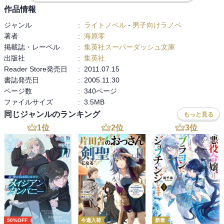
作品情報
ジャンル
:
ライトノベル
-
男子向けラノベ
著者
:
海原零
掲載誌・レーベル
:
集英社スーパーダッシュ文庫
出版社
:
集英社
Reader Store発売日
:
2011.07.15
書誌発売日
:
2005.11.30
ページ数
:
340ページ
ファイルサイズ
:
3.5MB
同じジャンルのランキング
もっと見る
1
位
2
位
3
位
50%OFF
今週入荷
新着