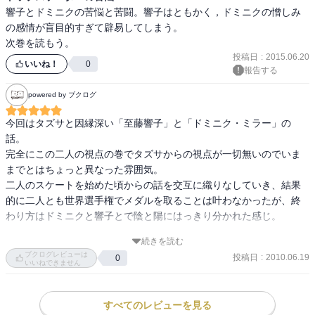
響子とドミニクの苦悩と苦闘。響子はともかく，ドミニクの憎しみ
の感情が盲目的すぎて辟易してしまう。

次巻を読もう。
投稿日
:
2015.06.20
いいね！
0
報告する
powered by ブクログ
今回はタズサと因縁深い「至藤響子」と「ドミニク・ミラー」の
話。

完全にこの二人の視点の巻でタズサからの視点が一切無いのでいま
までとはちょっと異なった雰囲気。

二人のスケートを始めた頃からの話を交互に織りなしていき、結果
的に二人とも世界選手権でメダルを取ることは叶わなかったが、終
わり方はドミニクと響子とで陰と陽にはっきり分かれた感じ。

続きを読む
前巻で登場したキャンディも一応世界選手権に出ては来ていたが、
ブクログレビューは
投稿日
:
2010.06.19
0
前巻最後のタズサとの対決が影響して惨敗。早々に物語から退場ぽ
いいねできません
い。

そして今回のメインだったこの二人は・・・次の舞台のバンクーバ
すべてのレビューを見る
ー五輪編でタズサを苦しめるような予感がするね。