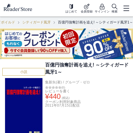
はじめて
会員登録
サインイン
検索
ドボイルド
シティガード風牙
百億円強奪計画を追え! ～シティガード風牙1～
百億円強奪計画を追え! ～シティガード
風牙1～
小説
集新矢(著)
/
グループ・ゼロ
(
0
)
レビューを書く
¥
440
(税込)
クーポン利用対象商品
2011年07月15日
配信