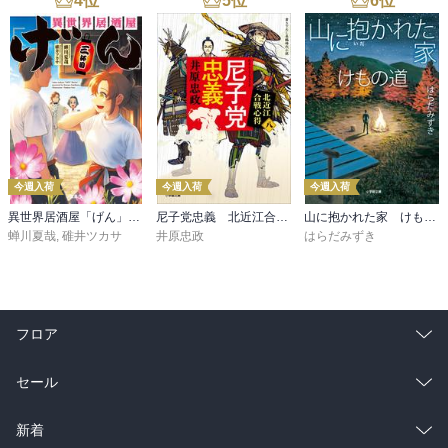
4
位
5
位
6
位
今週入荷
今週入荷
今週入荷
異世界居酒屋「げん」三杯目
尼子党忠義 北近江合戦心得〈八〉
山に抱かれた家 けもの道
蝉川夏哉
,
碓井ツカサ
井原忠政
はらだみずき
フロア
総合
コミック
セール
ラノベ
小説
総合
コミック
新着