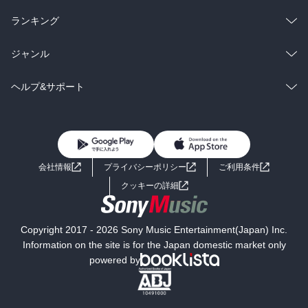
雑誌・グラビア
ビジネス・実用
ラノベ
小説
総合
コミック
ランキング
BL・TL
雑誌・グラビア
ビジネス・実用
ラノベ
小説
総合
コミック
ジャンル
BL・TL
雑誌・グラビア
ビジネス・実用
ラノベ
小説
コミック
男性コミック
ヘルプ&サポート
BL・TL
雑誌・グラビア
ビジネス・実用
女性コミック
コミック誌
初めての方へ
ヘルプ
BL・TL
ライトノベル
男子向けラノベ
よくあるご質問
お問い合わせ
会社情報
プライバシーポリシー
ご利用条件
女子向けラノベ
小説
利用規約
クッキーの詳細
国内小説
海外小説
Copyright 2017 - 2026 Sony Music Entertainment(Japan) Inc.
ミステリー
SF
Information on the site is for the Japan domestic market only
powered by
歴史・時代小説
文学
雑誌
グラビア写真集