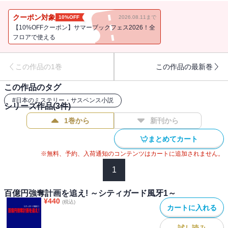
開する大スペクタクルはあなたを最高のカタルシスへいざなう！
クーポン対象
10%OFF
2026.08.11まで
【10%OFFクーポン】サマーブックフェス2026！全
フロアで使える
この作品の1巻
この作品の最新巻
この作品のタグ
#
日本のミステリー・サスペンス小説
シリーズ作品(
3
件)
1巻から
新刊から
まとめてカート
※無料、予約、入荷通知のコンテンツはカートに追加されません。
1
百億円強奪計画を追え! ～シティガード風牙1～
¥
440
(税込)
カートに入れる
試し読み