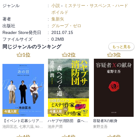
ジャンル
:
小説
-
ミステリー・サスペンス・ハード
ボイルド
著者
:
集新矢
出版社
:
グループ・ゼロ
Reader Store発売日
:
2011.07.15
ファイルサイズ
:
0.2MB
同じジャンルのランキング
もっと見る
1
位
2
位
3
位
今週入荷
今週入荷
【イベント応募シリアルコード付】池田匡志出演・オーディオフォトブック「あの日」SPECIAL EDITION（音声／動画付）
ハヤブサ消防団 森へつづく道
容疑者Xの献身
池田匡志
,
七寒六温
,
konoko58
池井戸潤
,
村崎キコ
東野圭吾