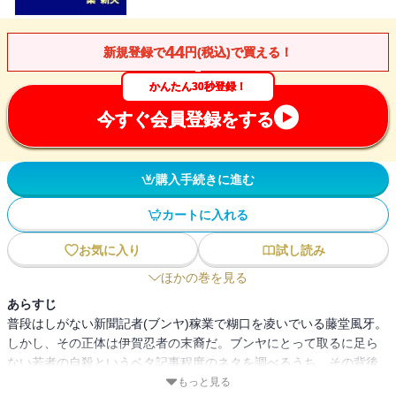
44
新規登録で
円(税込)で買える！
かんたん30秒登録！
今すぐ会員登録をする
購入手続きに進む
カートに入れる
お気に入り
試し読み
ほかの巻を見る
あらすじ
普段はしがない新聞記者(ブンヤ)稼業で糊口を凌いでいる藤堂風牙。
しかし、その正体は伊賀忍者の末裔だ。ブンヤにとって取るに足ら
ない若者の自殺というベタ記事程度のネタを調べるうち、その背後
に途轍もない大犯罪の匂いを嗅ぎ取った！空前絶後のスケールで展
もっと見る