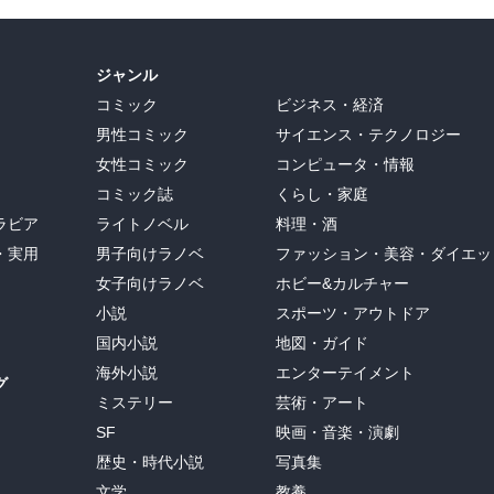
ジャンル
コミック
ビジネス・経済
男性コミック
サイエンス・テクノロジー
女性コミック
コンピュータ・情報
コミック誌
くらし・家庭
ラビア
ライトノベル
料理・酒
・実用
男子向けラノベ
ファッション・美容・ダイエッ
女子向けラノベ
ホビー&カルチャー
小説
スポーツ・アウトドア
国内小説
地図・ガイド
海外小説
エンターテイメント
グ
ミステリー
芸術・アート
SF
映画・音楽・演劇
歴史・時代小説
写真集
文学
教養