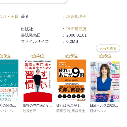
つけ・子育
著者
:
坂東眞理子
出版社
:
PHP研究所
書誌発売日
:
2008.01.01
ファイルサイズ
:
0.2MB
もっと見る
3
位
4
位
5
位
6
位
子どもとの関係が変わる自分の親に読んでほしかった本
血管の専門医が30年間欠かさない すごい習慣
疲れはあごが９割―２４時間戦う脳と身体をリセットする技術
日経ヘルス2026夏号
フィリッパ・ペリー
,
高山真由美
池谷敏郎
薩摩宗治
,
馬場裕史
日経ヘルス