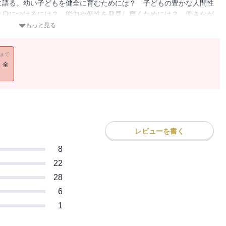
に語る。幼い子どもを健全に育むためには？ 子どもの豊かな人間性
り身につけるには？ 能力や個性を発見し磨くためには？ 働きなが
もぜひ読んでもらいたい一冊。また、成長した子と親が大人同士のつ
もっと見る
必要とするとき、親と子はどうつきあい、支えあえばいいのか。著者
新しい考え方、振る舞い方を提案する。「子どもの機嫌を取らない」
11まで
」「約束は必ず守る」「悪口は言わない」「いじめをしない子に育て
！全
積ませる」「挫折を忍耐強く見守る」「親の介護」etc.
レビューを書く
8
22
28
6
1