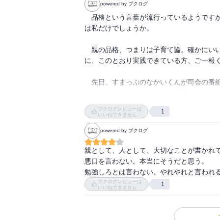
powered by ブクログ
　品格という言葉が流行っているようです
は私だけでしょうか。

　親の品格、つまりは子育て論。確かにい
に、このとおり実践できている方、ご一報く
　先日、すまっぷのなかいくんが司会の番
されていたようでした。その反省から、この
ブクログレビューは
1
　理想論としては、確かにうなずけること
いいねできません
powered by ブクログ
親として、人として、大切なことが書かれて
悪口を言わない。本当にそうだと思う。

勉強しろとは言わない。やれやれと言われ
ブクログレビューは
1
いいねできません