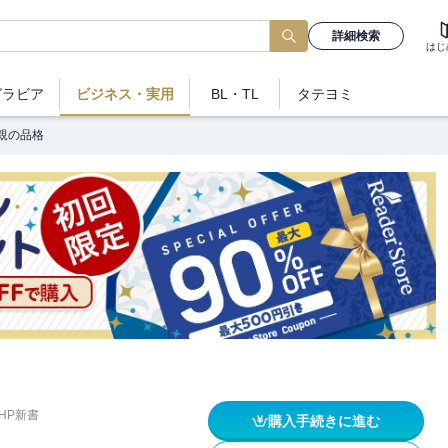
詳細検索
はじ
グラビア
ビジネス
・実用
BL・TL
タテヨミ
親の品格
HP新書
購入手続きに進む