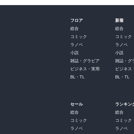
フロア
新着
総合
総合
コミック
コミック
ラノベ
ラノベ
小説
小説
雑誌・グラビア
雑誌・グ
ビジネス・実用
ビジネス
BL・TL
BL・TL
セール
ランキン
総合
総合
コミック
コミック
ラノベ
ラノベ