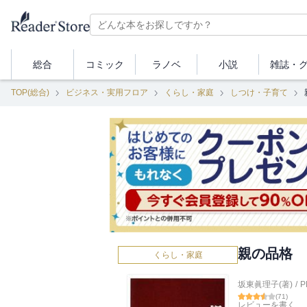
総合
コミック
ラノベ
小説
雑誌・
TOP(総合)
ビジネス・実用フロア
くらし・家庭
しつけ・子育て
親の品格
くらし・家庭
坂東眞理子(著)
/
P
(
71
)
レビューを書く