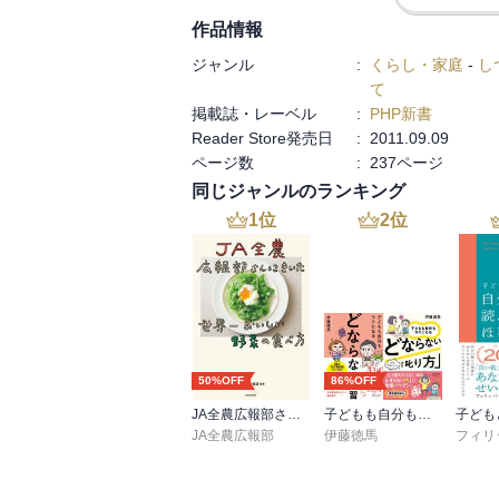
作品情報
ジャンル
:
くらし・家庭
-
し
て
掲載誌・レーベル
:
PHP新書
Reader Store発売日
:
2011.09.09
ページ数
:
237ページ
同じジャンルのランキング
1
位
2
位
50%OFF
86%OFF
JA全農広報部さんにきいた 世界一おいしい野菜の食べ方
子どもも自分もラクになる どならない練習＋どならない叱り方【2冊合本版】
JA全農広報部
伊藤徳馬