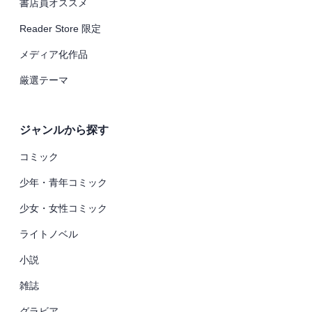
書店員オススメ
Reader Store 限定
メディア化作品
厳選テーマ
ジャンルから探す
コミック
少年・青年コミック
少女・女性コミック
ライトノベル
小説
雑誌
グラビア