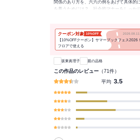
関係のあり方を、六六の例をあげて具体的
を養うためには？ 社会的マナーをしっか
ら子育てをしている母親をはじめ、父親に
きあいをするとき、衰えた親が子の支えを
の体験をもとに、いまの時代にふさわしい
クーポン対象
10%OFF
2026.08.
「みんなで食事をする」「手伝いをさせる
【10%OFFクーポン】サマーブックフェス2026
る」「正しい日本語を使う」「お金の経験を
フロアで使える
新刊通知
坂東眞理子
親の品格
この作品のレビュー
（
71
件）
3.5
平均