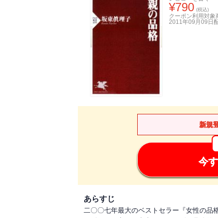
¥
790
(税込)
クーポン利用対象
2011年09月09日
新規
今す
あらすじ
二〇〇七年最大のベストセラー『女性の品