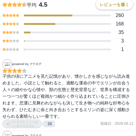
4.5
レビューを書く
平均
260
168
35
3
1
powered by ブクログ
子供の頃にアニメを見た記憶があり、懐かしさを感じながら読み進
めました。小説として触れると、過酷な運命の中でエリンが出会う
人々の細やかな心情や、獣の生態と歴史背景など、世界を構成する
一つ一つが驚くほど複雑かつ細かく作り込まれていることに圧倒さ
れます。悲運に見舞われながらも決して生き物への純粋な好奇心を
失わず、ひたむきに命と向き合おうとするエリンの姿に深く感動さ
せられる素晴らしい一冊です。
ブクログレビューは
投稿日
:
2026.06.12
26
いいねできません
powered by ブクログ