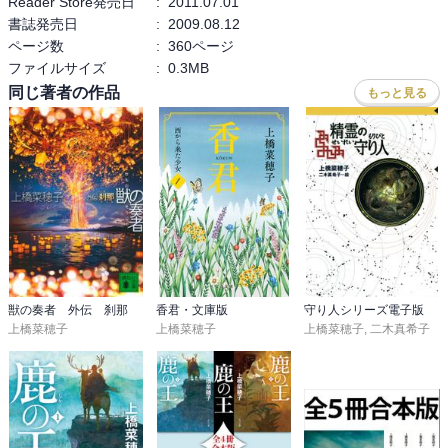
Reader Store発売日
:
2011.07.01
書誌発売日
:
2009.08.12
ページ数
:
360ページ
ファイルサイズ
:
0.3MB
同じ著者の作品
もっと見る
獣の奏者 外伝 刹那
香君・文庫版
守り人シリーズ電子版
上橋菜穂子
上橋菜穂子
上橋菜穂子
,
二木真希子