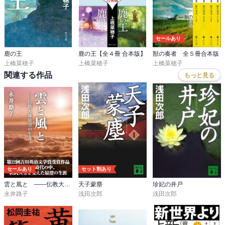
セールあり
鹿の王
鹿の王【全４冊 合本版】
獣の奏者 全５冊合本版
上橋菜穂子
上橋菜穂子
上橋菜穂子
関連する作品
もっと見る
セールあり
セット割あり
雲と風と ――伝教大師最澄の生涯
天子蒙塵
珍妃の井戸
永井路子
浅田次郎
浅田次郎