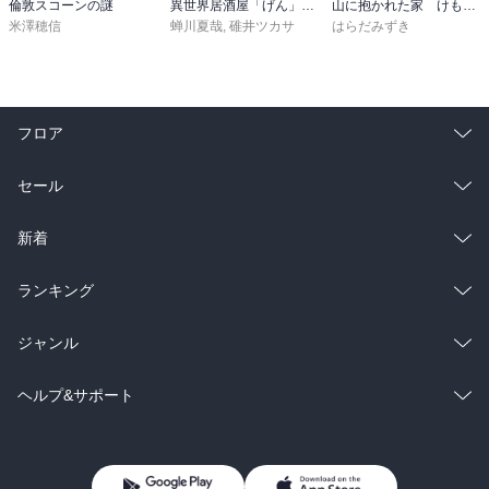
倫敦スコーンの謎
異世界居酒屋「げん」三杯目
山に抱かれた家 けもの道
米澤穂信
蝉川夏哉
,
碓井ツカサ
はらだみずき
フロア
総合
コミック
セール
ラノベ
小説
総合
コミック
新着
雑誌・グラビア
ビジネス・実用
ラノベ
小説
総合
コミック
ランキング
BL・TL
雑誌・グラビア
ビジネス・実用
ラノベ
小説
総合
コミック
ジャンル
BL・TL
雑誌・グラビア
ビジネス・実用
ラノベ
小説
コミック
男性コミック
ヘルプ&サポート
BL・TL
雑誌・グラビア
ビジネス・実用
女性コミック
コミック誌
初めての方へ
ヘルプ