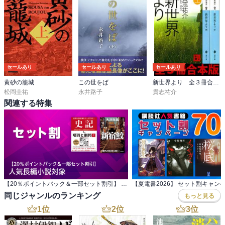
セールあり
セールあり
セールあり
黄砂の籠城
この世をば
新世界より 全３冊合本版
松岡圭祐
永井路子
貴志祐介
関連する特集
【20％ポイントバック＆一部セット割引】 人気長編小説対象
【夏電書2026】 セット割キャン
同じジャンルのランキング
もっと見る
1
位
2
位
3
位