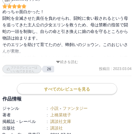
めっちゃ面白かった！

闘蛇を全滅させた責任を負わせられ、闘蛇に食い殺されるという母
を追ってきた主人公の少女エリンを救うため、母は禁断の指笛で闘
蛇の一頭を制御し、自らの命と引き換えに娘の命を守るところから
物語は始まります。

そのエリンを助けて育てたのが、蜂飼いのジョウン。このおじいさ
んが素敵。

動物に対する観察の仕方などから獣ノ医師になることを勧め、無事
続きを読む
入学。そこでの弱りきった王獣との出会いから、エリンが獣ノ医師
ブクログレビューは
投稿日
:
2023.03.04
26
を目指す学友たちと共に成長していきます。

いいねできません
今まで読んできた上橋作品の中でも一番好きかも！

続きが楽しみ。オススメです！
すべてのレビューを見る
作品情報
ジャンル
:
小説
-
ファンタジー
著者
:
上橋菜穂子
掲載誌・レーベル
:
講談社文庫
出版社
:
講談社