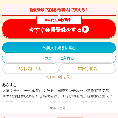
248
新規登録で
円(税込)で買える！
かんたん30秒登録！
今すぐ会員登録をする
購入手続きに進む
カートに入れる
お気に入り
試し読み
ほかの巻を見る
あらすじ
児童文学のノーベル賞にあたる、国際アンデルセン賞作家賞受賞！
世界的注目作家の新たなる代表作。リョザ神王国。闘蛇村に暮らす
少女エリンの幸せな日々は、闘蛇を死なせた罪に問われた母との別
れを境に一転する。母の不思議な指笛によって死地を逃れ、蜂飼い
もっと見る
のジョウンに救われて九死に一生を得たエリンは、母と同じ獣ノ医