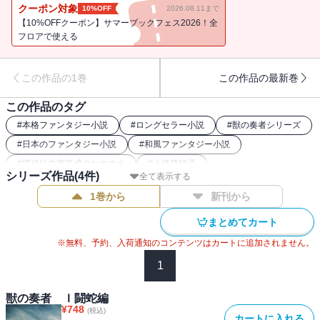
術師を目指すが――。苦難に立ち向かう少女の物語が、いまここに
クーポン対象
10%OFF
2026.08.11まで
幕を開ける！
【10%OFFクーポン】サマーブックフェス2026！全
フロアで使える
この作品の1巻
この作品の最新巻
この作品のタグ
#
本格ファンタジー小説
#
ロングセラー小説
#
獣の奏者シリーズ
#
日本のファンタジー小説
#
和風ファンタジー小説
#
講談社文庫平成のおすすめ
#
上橋菜穂子
シリーズ作品(
4
件)
全て表示する
1巻から
新刊から
まとめてカート
※無料、予約、入荷通知のコンテンツはカートに追加されません。
1
獣の奏者 Ｉ闘蛇編
¥
748
(税込)
カートに入れる