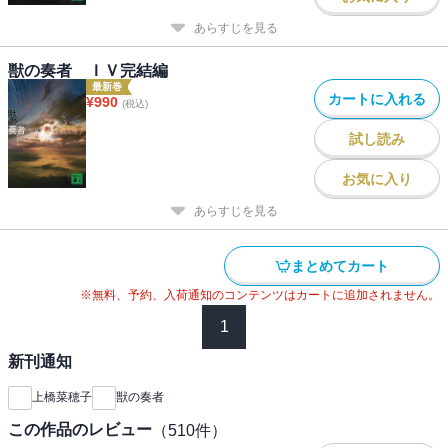
あらすじを見る
獣の奏者 ＩＶ完結編
最新巻
カートに入れる
¥
990
(税込)
試し読み
お気に入り
あらすじを見る
まとめてカート
※無料、予約、入荷通知のコンテンツはカートに追加されません。
1
新刊通知
上橋菜穂子
獣の奏者
この作品のレビュー
（
510
件）