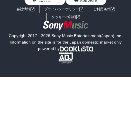
BL・TL
ライトノベル
男子向けラノベ
よくあるご質問
お問い合わせ
会社情報
プライバシーポリシー
ご利用条件
女子向けラノベ
小説
利用規約
クッキーの詳細
国内小説
海外小説
Copyright 2017 - 2026 Sony Music Entertainment(Japan) Inc.
ミステリー
SF
Information on the site is for the Japan domestic market only
powered by
歴史・時代小説
文学
雑誌
グラビア写真集
ボーイズラブ
ティーンズラブ
人文・思想・歴史
社会・政治・法律
ビジネス・経済
サイエンス・テクノロジー
コンピュータ・情報
くらし・家庭