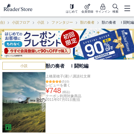
はじめて
会員登録
サインイン
検索
合)
小説フロア
小説
ファンタジー
獣の奏者
獣の奏者 Ｉ闘蛇編
獣の奏者 Ｉ闘蛇編
小説
上橋菜穂子(著)
/
講談社文庫
(
510
)
レビューを書く
¥
748
(税込)
クーポン利用対象商品
2011年07月01日
配信