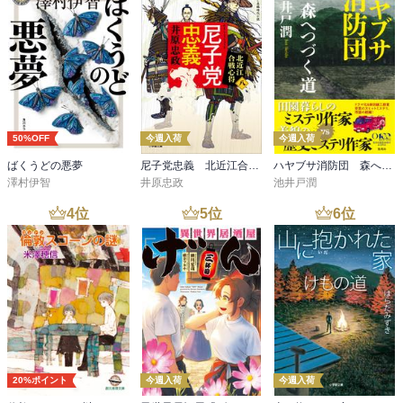
50%OFF
今週入荷
今週入荷
ばくうどの悪夢
尼子党忠義 北近江合戦心得〈八〉
ハヤブサ消防団 森へつづく道
澤村伊智
井原忠政
池井戸潤
4
位
5
位
6
位
20%ポイント
今週入荷
今週入荷