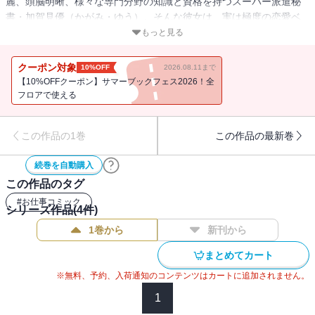
麗、頭脳明晰、様々な専門分野の知識と資格を持つスーパー派遣秘
書・加賀見優（かがみ・ゆう）。そんな彼女は、実は極度の恋愛ベ
タ!! 思い込みと妄想ラブパワーで、惚れた男と会社の危機を救
もっと見る
う!! 心は乙女の武闘派ＯＬが繰り広げる、幸せ探しのお仕事奮闘
記!! 派遣された会社を突然辞めた加賀見が、次に行ったのはスター
クーポン対象
10%OFF
2026.08.11まで
電器の子会社・スターモーター。派遣早々にイケメン社員・池目
【10%OFFクーポン】サマーブックフェス2026！全
（いけめ）に一目惚れしちゃった加賀見だけど……!?
フロアで使える
この作品の1巻
この作品の最新巻
続巻を自動購入
この作品のタグ
#
お仕事コミック
シリーズ作品(
4
件)
1巻から
新刊から
まとめてカート
※無料、予約、入荷通知のコンテンツはカートに追加されません。
1