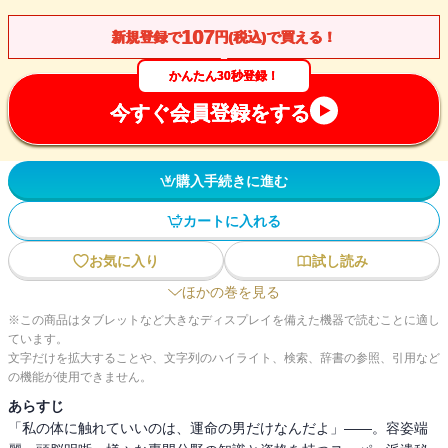
107
新規登録で
円(税込)で買える！
かんたん30秒登録！
今すぐ会員登録をする
購入手続きに進む
カートに入れる
お気に入り
試し読み
ほかの巻を見る
※この商品はタブレットなど大きなディスプレイを備えた機器で読むことに適し
ています。
文字だけを拡大することや、文字列のハイライト、検索、辞書の参照、引用など
の機能が使用できません。
あらすじ
「私の体に触れていいのは、運命の男だけなんだよ」――。容姿端