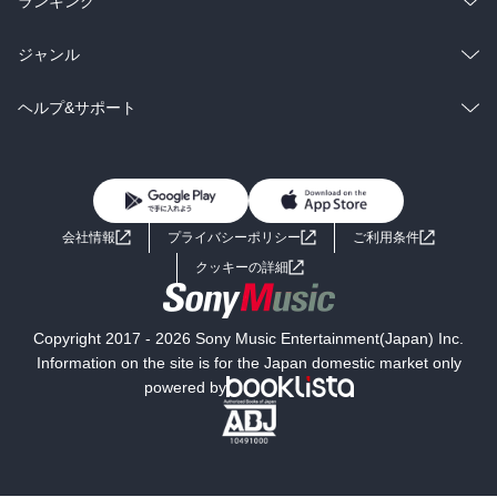
ランキング
BL・TL
雑誌・グラビア
ビジネス・実用
ラノベ
小説
総合
コミック
ジャンル
BL・TL
雑誌・グラビア
ビジネス・実用
ラノベ
小説
コミック
男性コミック
ヘルプ&サポート
BL・TL
雑誌・グラビア
ビジネス・実用
女性コミック
コミック誌
初めての方へ
ヘルプ
BL・TL
ライトノベル
男子向けラノベ
よくあるご質問
お問い合わせ
会社情報
プライバシーポリシー
ご利用条件
女子向けラノベ
小説
利用規約
クッキーの詳細
国内小説
海外小説
Copyright 2017 - 2026 Sony Music Entertainment(Japan) Inc.
ミステリー
SF
Information on the site is for the Japan domestic market only
powered by
歴史・時代小説
文学
雑誌
グラビア写真集