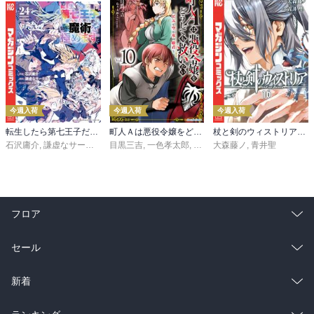
今週入荷
今週入荷
今週入荷
転生したら第七王子だったので、気ままに魔術を極めます（２４）
町人Ａは悪役令嬢をどうしても救いたい ～どぶと空と氷の姫君～１０【電子書店共通特典イラスト付】
杖と剣のウィストリア（１６）
石沢庸介
,
謙虚なサークル
,
メル。
目黒三吉
,
一色孝太郎
,
Parum
大森藤ノ
,
青井聖
フロア
総合
コミック
セール
ラノベ
小説
総合
コミック
新着
雑誌・グラビア
ビジネス・実用
ラノベ
小説
総合
コミック