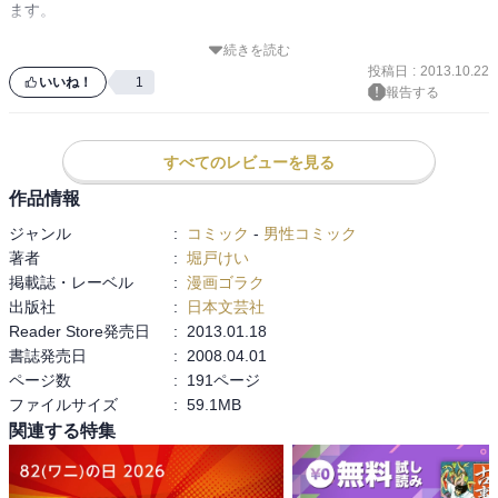
ます。

続きを読む
お約束のようにパンチラがあり、会社の法律ネタの豆知識ありとサ
投稿日
:
2013.10.22
ービス精神にあふれています。

いいね！
1
報告する
この作品を読んだあと、秘書ものの官能小説を読んでみるとビジュ
すべてのレビューを見る
作品情報
ジャンル
:
コミック
-
男性コミック
著者
:
堀戸けい
掲載誌・レーベル
:
漫画ゴラク
出版社
:
日本文芸社
Reader Store発売日
:
2013.01.18
書誌発売日
:
2008.04.01
ページ数
:
191ページ
ファイルサイズ
:
59.1MB
関連する特集