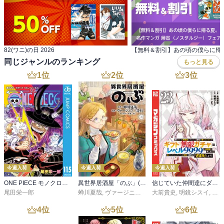
82(ワニ)の日 2026
同じジャンルのランキング
もっと見る
1
位
2
位
3
位
今週入荷
今週入荷
今週入荷
ONE PIECE モノクロ版 115
異世界居酒屋「のぶ」(22)
信じていた仲間達にダンジョン奥地で殺されかけたがギフト『無限ガチャ』でレベル９９９９の仲間達を手に入れて元パーティーメンバーと世界に復讐＆『ざまぁ！』します！（２３）
尾田栄一郎
蝉川夏哉
,
ヴァージニア二等兵
大前貴史
,
転
,
明鏡シスイ
,
ｔｅ
4
位
5
位
6
位