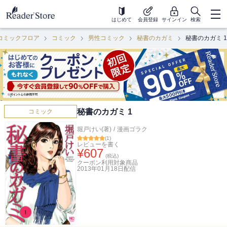
はじめて
会員登録
サインイン
検索
コミックフロア
コミック
男性コミック
秘書のカガミ
秘書のカガミ 1
秘書のカガミ 1
コミック
堀戸けい(著)
/
漫画ゴラク
(
1
)
レビューを書く
¥
607
(税込)
クーポン利用対象商品
2013年01月18日
配信