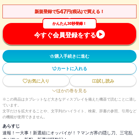
547
新規登録で
円(税込)で買える！
かんたん30秒登録！
今すぐ会員登録をする
購入手続きに進む
カートに入れる
お気に入り
試し読み
ほかの巻を見る
※この商品はタブレットなど大きなディスプレイを備えた機器で読むことに適し
ています。
文字だけを拡大することや、文字列のハイライト、検索、辞書の参照、引用など
の機能が使用できません。
あらすじ
速報！一大事！新選組にオッパイが！？マンガ界の隠し刀、三宅乱