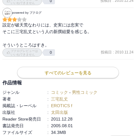
投稿日
:
2010.12.24
0
いいねできません
powered by ブクログ
設定が破天荒なわりには、史実には忠実で

そこに三宅乱丈という人の新撰組愛を感じる。

そういうところはすき。
ブクログレビューは
投稿日
:
2010.11.24
0
いいねできません
すべてのレビューを見る
作品情報
ジャンル
:
コミック
-
男性コミック
著者
:
三宅乱丈
掲載誌・レーベル
:
EROTICS f
出版社
:
太田出版
Reader Store発売日
:
2011.12.28
書誌発売日
:
2005.08.01
ファイルサイズ
:
34.3MB