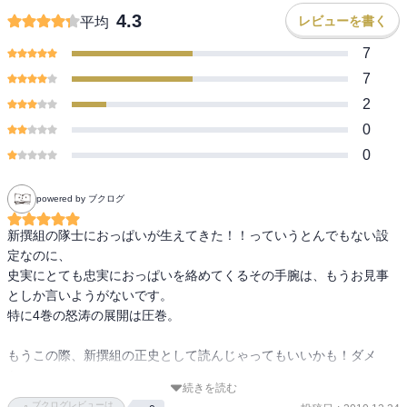
4.3
レビューを書く
平均
7
7
2
0
0
powered by ブクログ
新撰組の隊士におっぱいが生えてきた！！っていうとんでもない設
定なのに、

史実にとても忠実におっぱいを絡めてくるその手腕は、もうお見事
としか言いようがないです。

特に4巻の怒涛の展開は圧巻。

もうこの際、新撰組の正史として読んじゃってもいいかも！ダメ
か。
続きを読む
ブクログレビューは