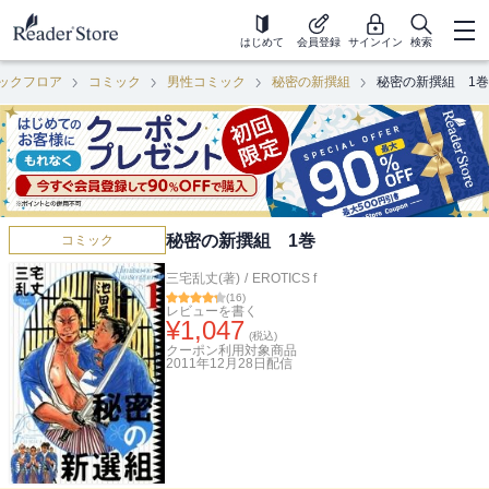
はじめて
会員登録
サインイン
検索
ックフロア
コミック
男性コミック
秘密の新撰組
秘密の新撰組 1巻
秘密の新撰組 1巻
コミック
三宅乱丈(著)
/
EROTICS f
(
16
)
レビューを書く
¥
1,047
(税込)
クーポン利用対象商品
2011年12月28日
配信