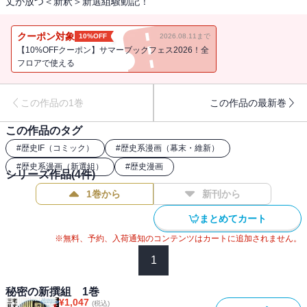
丈が放つ＜新釈＞新選組騒動記！
クーポン対象
10%OFF
2026.08.11まで
【10%OFFクーポン】サマーブックフェス2026！全
フロアで使える
この作品の1巻
この作品の最新巻
この作品のタグ
#
歴史IF（コミック）
#
歴史系漫画（幕末・維新）
#
歴史系漫画（新選組）
#
歴史漫画
シリーズ作品(
4
件)
1巻から
新刊から
まとめてカート
※無料、予約、入荷通知のコンテンツはカートに追加されません。
1
秘密の新撰組 1巻
¥
1,047
(税込)