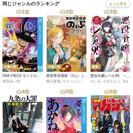
同じジャンルのランキング
もっと見る
1
位
2
位
3
位
今週入荷
今週入荷
新着
ONE PIECE モノクロ版 115
異世界居酒屋「のぶ」(22)
悪役令嬢レベル99 ～私は裏ボスですが魔王ではありません～ その６
尾田栄一郎
蝉川夏哉
,
ヴァージニア二等兵
のこみ
,
転
,
七夕さとり
,
Tea
4
位
5
位
6
位