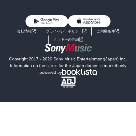
BL・TL
雑誌・グラビア
ビジネス・実用
女性コミック
コミック誌
初めての方へ
ヘルプ
BL・TL
ライトノベル
男子向けラノベ
よくあるご質問
お問い合わせ
会社情報
プライバシーポリシー
ご利用条件
女子向けラノベ
小説
利用規約
クッキーの詳細
国内小説
海外小説
Copyright 2017 - 2026 Sony Music Entertainment(Japan) Inc.
ミステリー
SF
Information on the site is for the Japan domestic market only
powered by
歴史・時代小説
文学
雑誌
グラビア写真集
ボーイズラブ
ティーンズラブ
人文・思想・歴史
社会・政治・法律
ビジネス・経済
サイエンス・テクノロジー