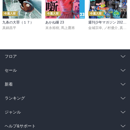
今週入荷
今週入荷
今週入荷
九条の大罪（１７）
あかね噺 23
週刊少年マガジン 2026年36・37号[2026年8月5日発売]
真鍋昌平
末永裕樹
,
馬上鷹将
金城宗幸
,
ノ村優介
,
真島ヒロ
フロア
総合
コミック
セール
ラノベ
小説
総合
コミック
新着
雑誌・グラビア
ビジネス・実用
ラノベ
小説
総合
コミック
ランキング
BL・TL
雑誌・グラビア
ビジネス・実用
ラノベ
小説
総合
コミック
ジャンル
BL・TL
雑誌・グラビア
ビジネス・実用
ラノベ
小説
コミック
男性コミック
ヘルプ&サポート