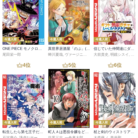
今週入荷
今週入荷
今週入荷
ONE PIECE モノクロ版 115
異世界居酒屋「のぶ」(22)
信じていた仲間達にダンジョン奥地で殺されかけたがギフト『無限ガチャ』でレベル９９９９の仲間達を手に入れて元パーティーメンバーと世界に復讐＆『ざまぁ！』します！（２３）
尾田栄一郎
蝉川夏哉
,
ヴァージニア二等兵
大前貴史
,
転
,
明鏡シスイ
,
ｔｅ
4
位
5
位
6
位
今週入荷
今週入荷
今週入荷
転生したら第七王子だったので、気ままに魔術を極めます（２４）
町人Ａは悪役令嬢をどうしても救いたい ～どぶと空と氷の姫君～１０【電子書店共通特典イラスト付】
杖と剣のウィストリア（１６）
石沢庸介
,
謙虚なサークル
,
メル。
目黒三吉
,
一色孝太郎
,
Parum
大森藤ノ
,
青井聖