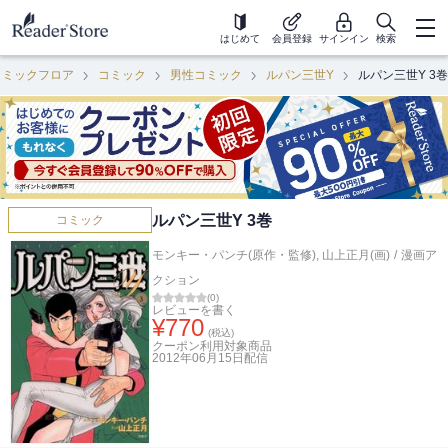
はじめて
会員登録
サインイン
検索
コミックフロア
コミック
男性コミック
ルパン三世Y
ルパン三世Y 3巻
ルパン三世Y 3巻
コミック
モンキー・パンチ(原作・監修)
,
山上正月(画)
/
漫画ア
クション
(
0
)
レビューを書く
¥
770
(税込)
クーポン利用対象商品
2012年06月15日
配信