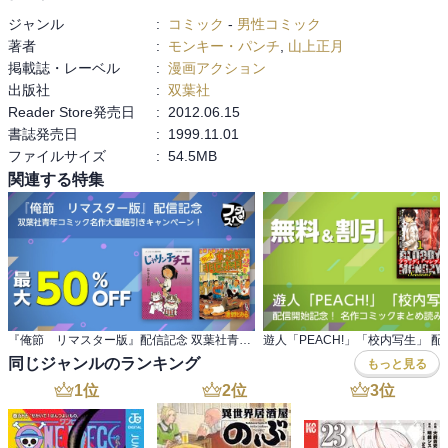
ジャンル
:
コミック
-
男性コミック
著者
:
モンキー・パンチ
,
山上正月
掲載誌・レーベル
:
漫画アクション
出版社
:
双葉社
Reader Store発売日
:
2012.06.15
書誌発売日
:
1999.11.01
ファイルサイズ
:
54.5MB
関連する特集
『俺節 リマスター版』配信記念 双葉社青年コミック名作大量値引きキャンペーン！
同じジャンルのランキング
もっと見る
1
位
2
位
3
位