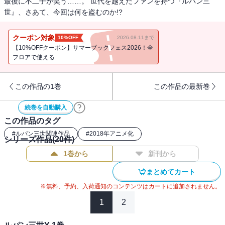
最後に不二子が笑う……。 世代を越えたファンを持つ『ルパン三
世』、さあて、今回は何を盗むのか!?
クーポン対象
10%OFF
2026.08.11まで
【10%OFFクーポン】サマーブックフェス2026！全
フロアで使える
この作品の1巻
この作品の最新巻
続巻を自動購入
この作品のタグ
#
ルパン三世関連作品
#
2018年アニメ化
シリーズ作品(
20
件)
1巻から
新刊から
まとめてカート
※無料、予約、入荷通知のコンテンツはカートに追加されません。
1
2