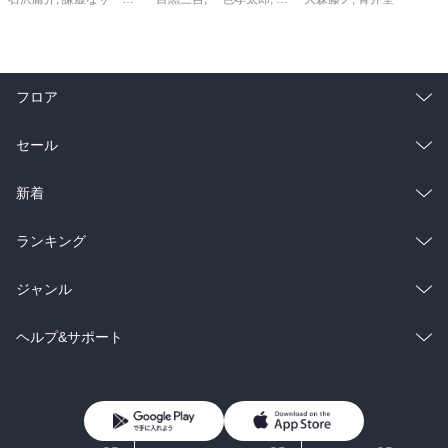
フロア
総合
コミック
セール
ラノベ
小説
総合
コミック
新着
雑誌・グラビア
ビジネス・実用
ラノベ
小説
総合
コミック
ランキング
BL・TL
雑誌・グラビア
ビジネス・実用
ラノベ
小説
総合
コミック
ジャンル
BL・TL
雑誌・グラビア
ビジネス・実用
ラノベ
小説
コミック
男性コミック
ヘルプ&サポート
BL・TL
雑誌・グラビア
ビジネス・実用
女性コミック
コミック誌
初めての方へ
ヘルプ
BL・TL
ライトノベル
男子向けラノベ
よくあるご質問
お問い合わせ