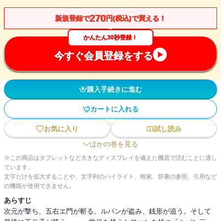
270
新規登録で
円(税込)で買える！
かんたん30秒登録！
今すぐ会員登録をする
購入手続きに進む
カートに入れる
お気に入り
試し読み
ほかの巻を見る
※この商品はタブレットなど大きなディスプレイを備えた機器で読むことに適し
ています。
文字だけを拡大することや、文字列のハイライト、検索、辞書の参照、引用など
の機能が使用できません。
あらすじ
次元が撃ち、五右エ門が斬る。ルパンが盗み、銭形が追う。そして