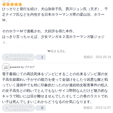
ひっそりと発行を続け、犬山加奈子氏、西川ジュン氏（天才）、千
之ナイフ氏などを内包する日本ホラーマンガ界の梁山泊、ホラー
Ｍ。

そのホラーＭで連載され、大好評を得た本作。

はっきり言っちゃえば、少女マンガ＆２流ホラーマンガ版ジョジ
ョ。

一巻の一話完結式の展開はどこ吹く風で、露骨にジョジョのスタン
続きを読む
ドをパクリだす展開には閉口ものだが、特筆すべきはその展開具
ブクログレビューは
投稿日
:
2011.05.19
1
合。

いいねできません
powered by ブクログ
加減をしらないのか、ホラー雑誌という紙上がそうさせるのか、も
電子書籍にての再読死体をゾンビにすることの出来るゾンビ屋の女
うジョジョの比ではないくらいにバッタバッタと死ぬ主要人物。

子高生姫園れい子がその能力を使って金儲けをしたり凶悪な敵と戦
どんなに緊迫した展開でも飛び出る、ちょっとズレてる笑えないギ
っていく漫画中でも特に印象的だったのが連続幼女殺害事件の犯人
ャグ。どんどんアマゾネス化していく女性キャラ。

の女子高生との戦いでとんでもないサイコ野郎なんだけど魅力的な
キャラで戦いには目が離せませんでしたそしてこの巻のラストでれ
かんぜんにチグハグなバランスでどんどん突き進んでいく本作だ
い子は死んでしまいこれからどうなるのか気になります。
が、しっかりと見せ場や伏線も存在しており、全１１巻、多少のダ
ブクログレビューは
投稿日
:
2015.12.07
0
レはあってもノンストップで読破できる快作。

いいねできません