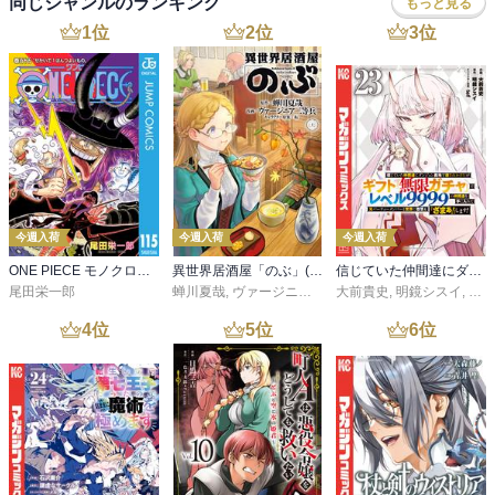
同じジャンルのランキング
もっと見る
1
位
2
位
3
位
今週入荷
今週入荷
今週入荷
ONE PIECE モノクロ版 115
異世界居酒屋「のぶ」(22)
信じていた仲間達にダンジョン奥地で殺されかけたがギフト『無限ガチャ』でレベル９９９９の仲間達を手に入れて元パーティーメンバーと世界に復讐＆『ざまぁ！』します！（２３）
尾田栄一郎
蝉川夏哉
,
ヴァージニア二等兵
大前貴史
,
転
,
明鏡シスイ
,
ｔｅ
4
位
5
位
6
位