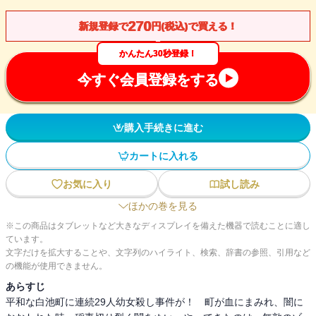
270
新規登録で
円(税込)で買える！
かんたん30秒登録！
今すぐ会員登録をする
購入手続きに進む
カートに入れる
お気に入り
試し読み
ほかの巻を見る
※この商品はタブレットなど大きなディスプレイを備えた機器で読むことに適し
ています。
文字だけを拡大することや、文字列のハイライト、検索、辞書の参照、引用など
の機能が使用できません。
あらすじ
平和な白池町に連続29人幼女殺し事件が！ 町が血にまみれ、闇に