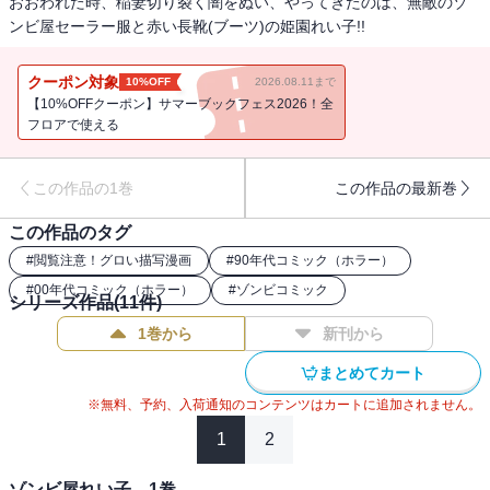
おおわれた時、稲妻切り裂く闇をぬい、やってきたのは、無敵のゾ
ンビ屋セーラー服と赤い長靴(ブーツ)の姫園れい子!!
クーポン対象
10%OFF
2026.08.11まで
【10%OFFクーポン】サマーブックフェス2026！全
フロアで使える
この作品の1巻
この作品の最新巻
この作品のタグ
#
閲覧注意！グロい描写漫画
#
90年代コミック（ホラー）
#
00年代コミック（ホラー）
#
ゾンビコミック
シリーズ作品(
11
件)
1巻から
新刊から
まとめてカート
※無料、予約、入荷通知のコンテンツはカートに追加されません。
1
2
ゾンビ屋れい子 1巻