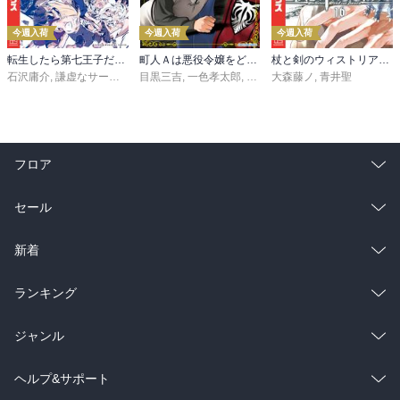
今週入荷
今週入荷
今週入荷
転生したら第七王子だったので、気ままに魔術を極めます（２４）
町人Ａは悪役令嬢をどうしても救いたい ～どぶと空と氷の姫君～１０【電子書店共通特典イラスト付】
杖と剣のウィストリア（１６）
石沢庸介
,
謙虚なサークル
,
メル。
目黒三吉
,
一色孝太郎
,
Parum
大森藤ノ
,
青井聖
フロア
総合
コミック
セール
ラノベ
小説
総合
コミック
新着
雑誌・グラビア
ビジネス・実用
ラノベ
小説
総合
コミック
ランキング
BL・TL
雑誌・グラビア
ビジネス・実用
ラノベ
小説
総合
コミック
ジャンル
BL・TL
雑誌・グラビア
ビジネス・実用
ラノベ
小説
コミック
男性コミック
ヘルプ&サポート