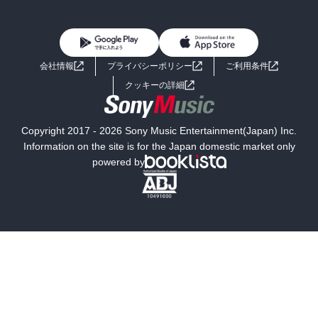
BL・TL
雑誌・グラビア
ビジネス・実用
女性コミック
コミック誌
初めての方へ
ヘルプ
BL・TL
ライトノベル
男子向けラノベ
よくあるご質問
お問い合わせ
会社情報
プライバシーポリシー
ご利用条件
女子向けラノベ
小説
利用規約
クッキーの詳細
国内小説
海外小説
Copyright 2017 - 2026 Sony Music Entertainment(Japan) Inc.
ミステリー
SF
Information on the site is for the Japan domestic market only
powered by
歴史・時代小説
文学
雑誌
グラビア写真集
ボーイズラブ
ティーンズラブ
人文・思想・歴史
社会・政治・法律
ビジネス・経済
サイエンス・テクノロジー