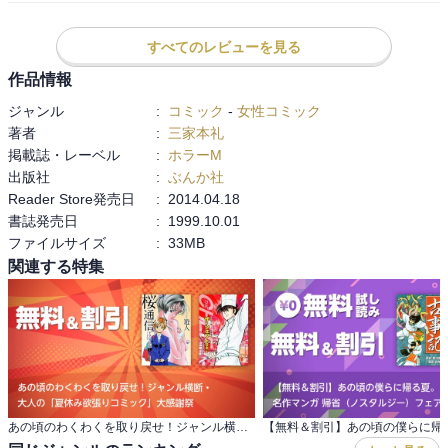
魔王サタンよ！！
すべてのレビューを見る
作品情報
ジャンル
:
コミック
-
女性コミック
著者
:
三家本礼
掲載誌・レーベル
:
ホラーM
出版社
:
ぶんか社
Reader Store発売日
:
2014.04.18
書誌発売日
:
1999.10.01
ファイルサイズ
:
33MB
関連する特集
あの頃のわくわくを取り戻せ！ジャンル横断・ 大人の「夏休み欲張りコミック」大感謝祭