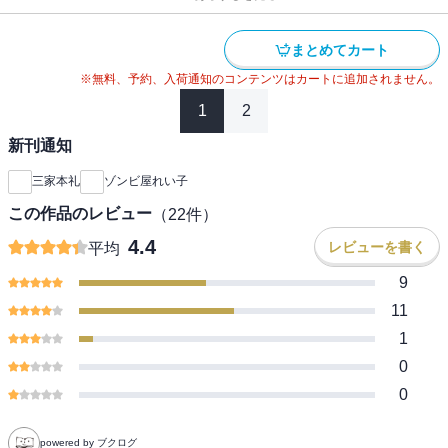
まとめてカート
※無料、予約、入荷通知のコンテンツはカートに追加されません。
1
2
新刊通知
三家本礼
ゾンビ屋れい子
この作品のレビュー
（
22
件）
4.4
レビューを書く
平均
9
11
1
0
0
powered by ブクログ