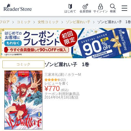
はじめて
会員登録
サインイン
検索
フロア
コミック
女性コミック
ゾンビ屋れい子
ゾンビ屋れい子 1巻
ゾンビ屋れい子 1巻
コミック
三家本礼(著)
/
ホラーM
(
22
)
レビューを書く
¥
770
(税込)
クーポン利用対象商品
2014年04月18日
配信