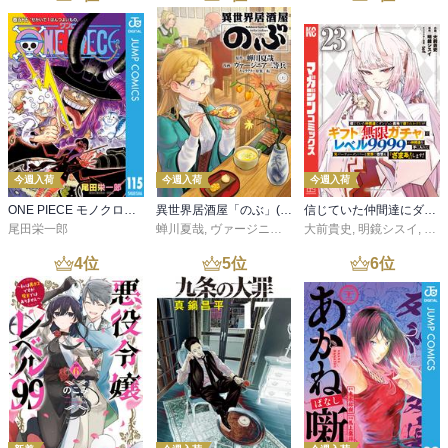
今週入荷
今週入荷
今週入荷
ONE PIECE モノクロ版 115
異世界居酒屋「のぶ」(22)
信じていた仲間達にダンジョン奥地で殺されかけたがギフト『無限ガチャ』でレベル９９９９の仲間達を手に入れて元パーティーメンバーと世界に復讐＆『ざまぁ！』します！（２３）
尾田栄一郎
蝉川夏哉
,
ヴァージニア二等兵
大前貴史
,
転
,
明鏡シスイ
,
ｔｅ
4
位
5
位
6
位