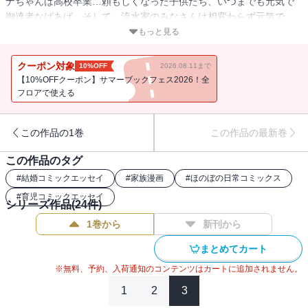
ナちゃんは高校卒業…頼もしくなった子供たち、いつまでも元気で
御達者なばあば…そして、流水家のみなさんは相変わらず元気で
す。そんな中、りんこ先生は1年間の休筆宣言!? 流水家の歴史第一
もっと見る
部にピリオドが!? 目が離せない24巻！
クーポン対象
10%OFF
2026.08.11まで
【10%OFFクーポン】サマーブックフェス2026！全
フロアで使える
この作品の1巻
この作品の最新巻
この作品のタグ
#
結婚コミックエッセイ
#
家族漫画
#
ほのぼの日常コミックス
#
育児コミックエッセイ
シリーズ作品(
24
件)
1巻から
新刊から
まとめてカート
※無料、予約、入荷通知のコンテンツはカートに追加されません。
1
2
3