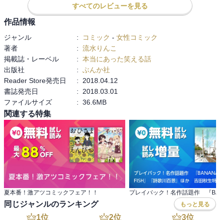
すべてのレビューを見る
作品情報
ジャンル
:
コミック
-
女性コミック
著者
:
流水りんこ
掲載誌・レーベル
:
本当にあった笑える話
出版社
:
ぶんか社
Reader Store発売日
:
2018.04.12
書誌発売日
:
2018.03.01
ファイルサイズ
:
36.6MB
関連する特集
夏本番！激アツコミックフェア！！
同じジャンルのランキング
もっと見る
1
位
2
位
3
位