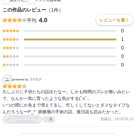
流水りんこ
インド夫婦茶碗
この作品のレビュー
（
1
件）
4.0
レビューを書く
平均
0
1
0
0
0
powered by ブクログ
久しぶりに子供たちの話出たなー。しかも時間のズレが無いみたい
で、なんか一気に育ったような気がする(ﾟoﾟ;;

いつの間にか魚まで増えてるし、忙しくしてないとダメなタイプな
んだろうなーf^_^  静脈瘤の手術の話、後日談も読みたかった。
ブクログレビューは
投稿日
:
2018.03.13
0
いいねできません