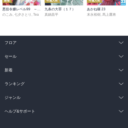
新着
今週入荷
今週入荷
悪役令嬢レベル99 ～私は裏ボスですが魔王ではありません～ その６
九条の大罪（１７）
あかね噺 23
のこみ
,
七夕さとり
,
Tea
真鍋昌平
末永裕樹
,
馬上鷹将
フロア
総合
コミック
セール
ラノベ
小説
総合
コミック
新着
雑誌・グラビア
ビジネス・実用
ラノベ
小説
総合
コミック
ランキング
BL・TL
雑誌・グラビア
ビジネス・実用
ラノベ
小説
総合
コミック
ジャンル
BL・TL
雑誌・グラビア
ビジネス・実用
ラノベ
小説
コミック
男性コミック
ヘルプ&サポート
BL・TL
雑誌・グラビア
ビジネス・実用
女性コミック
コミック誌
初めての方へ
ヘルプ