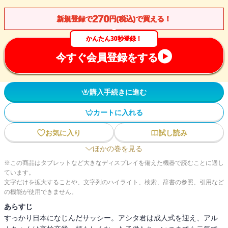
270
新規登録で
円(税込)で買える！
かんたん30秒登録！
今すぐ会員登録をする
購入手続きに進む
カートに入れる
お気に入り
試し読み
ほかの巻を見る
※この商品はタブレットなど大きなディスプレイを備えた機器で読むことに適し
ています。
文字だけを拡大することや、文字列のハイライト、検索、辞書の参照、引用など
の機能が使用できません。
あらすじ
すっかり日本になじんだサッシー。アシタ君は成人式を迎え、アル