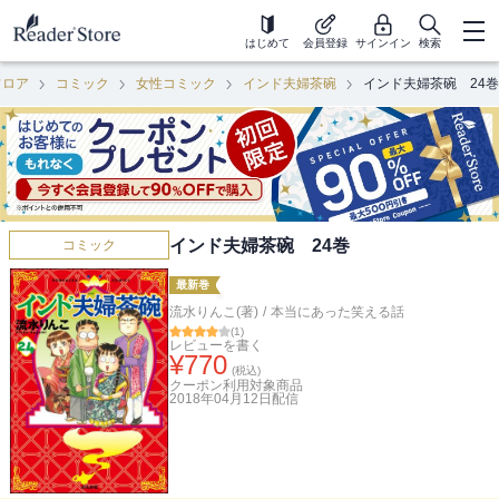
はじめて
会員登録
サインイン
検索
フロア
コミック
女性コミック
インド夫婦茶碗
インド夫婦茶碗 24巻
インド夫婦茶碗 24巻
コミック
最新巻
流水りんこ(著)
/
本当にあった笑える話
(
1
)
レビューを書く
¥
770
(税込)
クーポン利用対象商品
2018年04月12日
配信