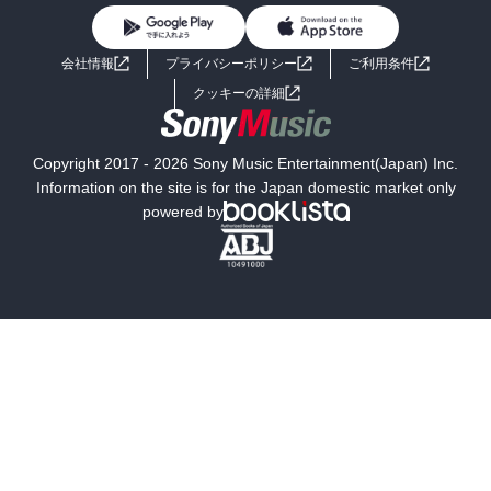
BL・TL
ライトノベル
男子向けラノベ
よくあるご質問
お問い合わせ
会社情報
プライバシーポリシー
ご利用条件
女子向けラノベ
小説
利用規約
クッキーの詳細
国内小説
海外小説
Copyright 2017 - 2026 Sony Music Entertainment(Japan) Inc.
ミステリー
SF
Information on the site is for the Japan domestic market only
powered by
歴史・時代小説
文学
雑誌
グラビア写真集
ボーイズラブ
ティーンズラブ
人文・思想・歴史
社会・政治・法律
ビジネス・経済
サイエンス・テクノロジー
コンピュータ・情報
くらし・家庭