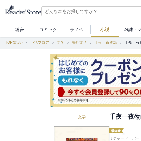
総合
コミック
ラノベ
小説
雑誌・
TOP(総合)
小説フロア
文学
海外文学
千夜一夜物語
千夜一夜
千夜一夜物
文学
最終巻
リチャード・バート