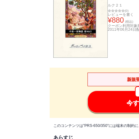
ルク２１
(
0
)
レビューを書く
¥
880
(税込)
クーポン利用対象
2011年06月24日
新規
今す
このコンテンツは”PRS-650/350”には端末の
あらすじ