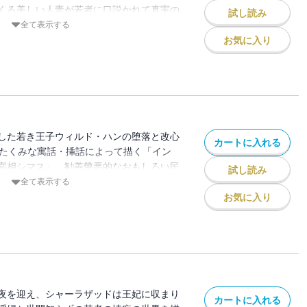
くる美しい人妻が若者に口説かれて真実の
試し読み
「マスルールとザイン・アル・マワシ
全て表示する
の逃避行をえがく佳作「アリ・ヌル・ア
お気に入り
ミリアム姫」の３編を収録。おもしろおか
した若き王子ウィルド・ハンの堕落と改心
カートに入れる
のたくみな寓話・挿話によって描く「イン
宰相シマス」、勧善懲悪的なおもしろい民
試し読み
と床屋のアブ・シル」、アラビア版の人魚
全て表示する
ーと人魚のアブズラー」など、イスラム世
お気に入り
冒険を生き生きと活写した盛りだくさんの
夜を迎え、シャーラザッドは王妃に収まり
カートに入れる