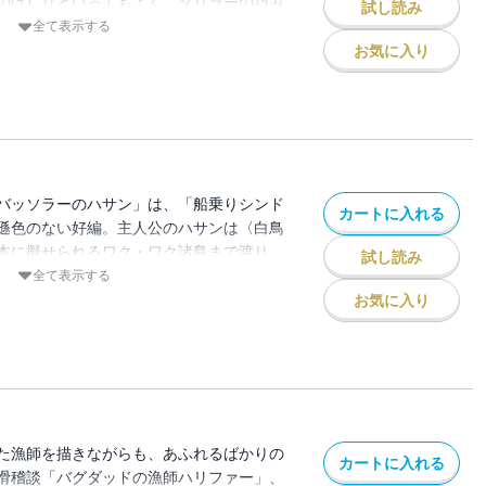
のはしりといってもよく、ダリラーの巧み
試し読み
変幻自在な怪盗ぶりでうならせる。江戸川
全て表示する
一夜》には無数の探偵・犯罪談がふくま
お気に入り
からも重要」と述べたことがある。
バッソラーのハサン」は、「船乗りシンド
カートに入れる
遜色のない好編。主人公のハサンは〈白鳥
本に擬せられるワク・ワク諸島まで渡り、
試し読み
までもうける。この話には錬金術の話、怪
全て表示する
織り込まれ、ＳＦファンタジー的な「白鳥
お気に入り
た漁師を描きながらも、あふれるばかりの
カートに入れる
滑稽談「バグダッドの漁師ハリファー」、