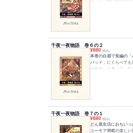
談」の２編は推理小説
なトリックと、アリの
乱歩はかつて「《千夜
れ、探偵小説史の立場
千夜一夜物語 巻６の２
¥
880
(税込)
本巻の白眉で長編の「
バッド」にくらべても
の処女〉を慕って、日
ついに本懐をとげ、子
奇な島々の習俗なども
民話」になっている。
千夜一夜物語 巻７の１
¥
880
(税込)
どん底生活におちいっ
ユーモア満載の楽しい