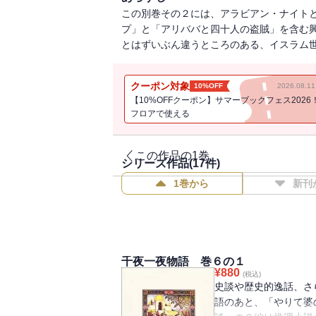
この別巻その２には、アラビアン・ナイト
プ」と「アリババと四十人の盗賊」を含む
とはずいぶん違うところのある、イスラム
クーポン対象
10%OFF
2026.08.
【10%OFFクーポン】サマーブックフェス2026
フロアで使える
この作品の1巻
シリーズ作品(
17
件)
1巻から
新刊
千夜一夜物語 巻６の１
¥
880
(税込)
史談や歴史的逸話、さ
語のあと、「やりて婆