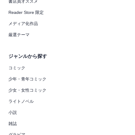
書店員オススメ
Reader Store 限定
メディア化作品
厳選テーマ
ジャンルから探す
コミック
少年・青年コミック
少女・女性コミック
ライトノベル
小説
雑誌
グラビア