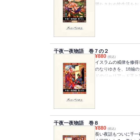
満たされぬ性生活をお
愛に生きる決心をする
フ」、若い相愛の男女
ル・ディンと帯作りの
しい詩も豊富にある。
千夜一夜物語 巻７の２
¥
880
(税込)
イスラムの戒律を修得
のなりゆきを、18編
ドのジャリアッド王と
話「紺屋のアブ・キル
伝説「漁師のアブズラ
界ならではの暮らしと
一巻。
千夜一夜物語 巻８
¥
880
(税込)
長い夜話もついに千一