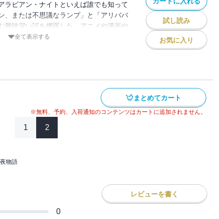
カートに入れる
アラビアン・ナイトといえば誰でも知って
ン、または不思議なランプ」と「アリババ
試し読み
む興味深い話を網羅した。アニメや漫画や
れた話とはずいぶん違うところのある、イ
全て表示する
お気に入り
ファンタジーが目の前に展開する。
まとめてカート
※無料、予約、入荷通知のコンテンツはカートに追加されません。
1
2
夜物語
レビューを書く
0