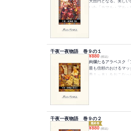
大団円となる。美しい
いた「カマル・アル・
「蒸発」した亭主が魔
出世する「靴直しのマ
ちた架空談など、読み
千夜一夜物語 巻９の１
¥
880
(税込)
絢爛たるアラベスク「
最も信頼のおけるマッ
巻１～８）をおこなっ
あるところから、別巻
ハサン」として有名な
ざまな教訓話を集めた
ー・バフト王」の挿話
千夜一夜物語 巻９の２
最終巻
¥
880
(税込)