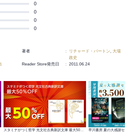
0
0
0
0
著者
:
リチャード・バートン
,
大場
政史
１
Reader Store発売日
:
2011.06.24
スタミナがつく哲学 光文社古典新訳文庫 最大50％OFF
早川書房 夏の大感謝セール