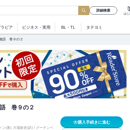
詳細検索
はじ
グラビア
ビジネス
・実用
BL・TL
タテヨミ
物語 巻９の２
語 巻９の２
購入手続きに進む
ン(著)
,
大場政史(訳)
/
グーテンベ