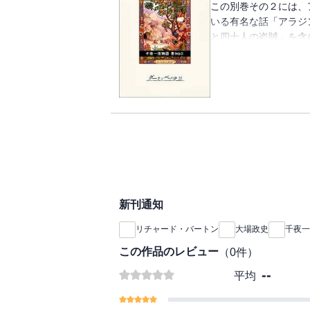
この別巻その２には、
いる有名な話「アラジ
と四十人の盗賊」を含
子供むきに作りなおさ
スラム世界ならではの
新刊通知
リチャード・バートン
大場政史
千夜一
この作品のレビュー
（
0
件）
--
平均