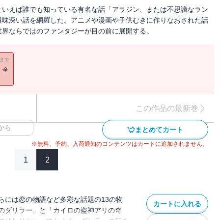
といえば誰でも知っている有名な話「アラジン、または不思議なラン
興味深い話を網羅した。アニメや漫画や子供むきに作りなおされた話
世界ならではのファンタジーが目の前に展開する。
11まで
！全
この作品の最新巻
から
まとめてカート
※無料、予約、入荷通知のコンテンツはカートに追加されません。
1
2
らには恋の物語など多彩な話題の13の物
カートに入れる
のダリラー」と「カイロの盗神アリの奇