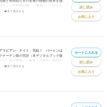
淫婦と世間知らずの若者の情痴の世界を描
ザマンと宝石商の妻」、悪妻にいじめられ
試し読み
法の指輪によって、ついにサルタンにまで
全て表示する
アルフとその妻ファティマー」の波乱に満
お気に入り
でのある４編の物語。
アラビアン・ナイト」完結！ バートンは
カートに入れる
クナーテン版の完訳（本デジタルブック版
たが、他の原典にも数多くの面白い物語が
試し読み
をつくりあげた。本巻には、別名「道化者
全て表示する
「眠っている者と目覚めている者」、さま
お気に入り
「十人の大臣」、奇抜な話の宝庫「シャ
集など、代表作を収めた。