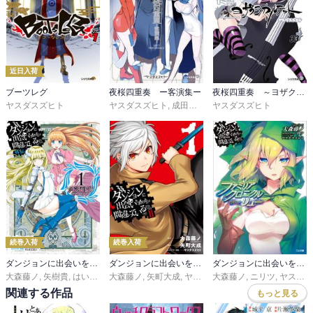
近日入荷
ブーツレグ
夜桜四重奏 ー客演集ー
夜桜四重奏 ～ヨザクラカルテット～（３３）特装版 水着イラスト集付き
ヤスダスズヒト
ヤスダスズヒト
,
成田良悟
,
大森藤ノ
ヤスダスズヒト
,
ＡＴＬＵＳ
続巻入荷
続巻入荷
ダンジョンに出会いを求めるのは間違っているだろうか 外伝 ソード・オラトリア
ダンジョンに出会いを求めるのは間違っているだろうかII
ダンジョンに出会いを求めるのは間違っているだろうか ファミリアクロニクル
大森藤ノ
,
矢樹貴
,
はいむらきよたか
大森藤ノ
,
,
ヤスダスズヒト
矢町大成
,
ヤスダスズヒト
大森藤ノ
,
ニリツ
,
ヤスダスズヒト
関連する作品
もっと見る