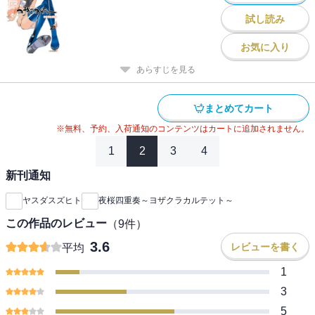
試し読み
お気に入り
あらすじを見る
まとめてカート
※無料、予約、入荷通知のコンテンツはカートに追加されません。
1
2
3
4
新刊通知
ヤスダスズヒト
夜桜四重奏～ヨザクラカルテット～
この作品のレビュー
（
9
件）
3.6
レビューを書く
平均
1
3
5