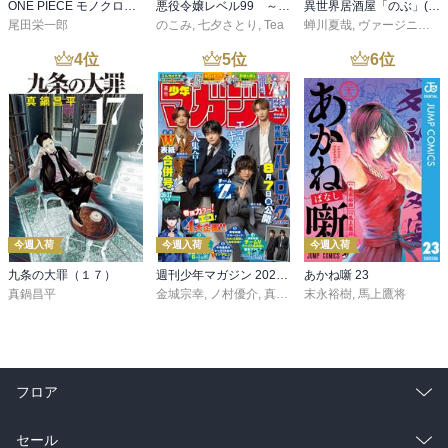
ONE PIECE モノクロ版 115
悪役令嬢レベル99 ～私は裏ボスですが魔王ではありません～ その６
異世界居酒屋「のぶ」(22)
尾田栄一郎
のこみ
,
七夕さとり
,
Tea
蝉川夏哉
,
ヴァージニア二等兵
4
位
5
位
6
位
今週入荷
今週入荷
今週入荷
九条の大罪（１７）
週刊少年マガジン 2026年36・37号[2026年8月5日発売]
あかね噺 23
真鍋昌平
金城宗幸
,
ノ村優介
,
真島ヒロ
末永裕樹
,
宮島礼吏
,
馬上鷹将
,
新川直司
,
久
フロア
総合
コミック
セール