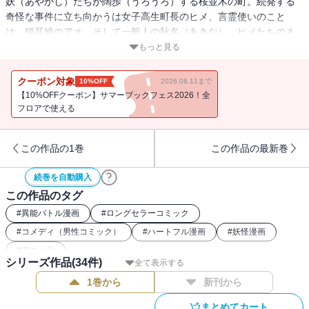
妖（あやかし）たちが闊歩（うろうろ）する桜並木の町。続発する
奇怪な事件に立ち向かうは女子高生町長のヒメ、言霊使いのこと
は、猫耳娘のアオ、そして一般人の秋名（あきな）。ヒメたちのま
さかの箱根旅行、そして留守を預かる獅堂（しどう）やミナカナや
もっと見る
警察の面々。そんなタイミングでワーッと攻めて来たのは……。ヤ
スダスズヒトが放つ新感覚ハートフル×アクション！！
クーポン対象
10%OFF
2026.08.11まで
【10%OFFクーポン】サマーブックフェス2026！全
フロアで使える
この作品の1巻
この作品の最新巻
続巻を自動購入
この作品のタグ
#
異能バトル漫画
#
ロングセラーコミック
#
コメディ（男性コミック）
#
ハートフル漫画
#
妖怪漫画
#
アニメ化
シリーズ作品(
34
件)
全て表示する
1巻から
新刊から
まとめてカート