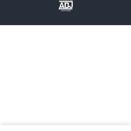
歴史・時代小説
文学
雑誌
グラビア写真集
ボーイズラブ
ティーンズラブ
人文・思想・歴史
社会・政治・法律
ビジネス・経済
サイエンス・テクノロジー
コンピュータ・情報
くらし・家庭
料理・酒
ファッション・美容・ダイエット
ホビー&カルチャー
スポーツ・アウトドア
地図・ガイド
エンターテイメント
芸術・アート
映画・音楽・演劇