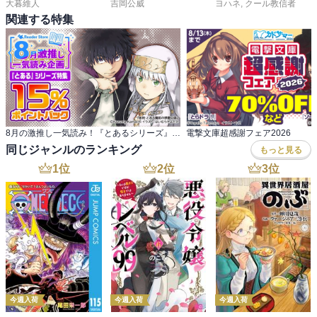
大暮維人
吉岡公威
ヨハネ
,
クール教信者
関連する特集
8月の激推し一気読み！『とあるシリーズ』特集
電撃文庫超感謝フェア2026
同じジャンルのランキング
もっと見る
1
位
2
位
3
位
今週入荷
今週入荷
今週入荷