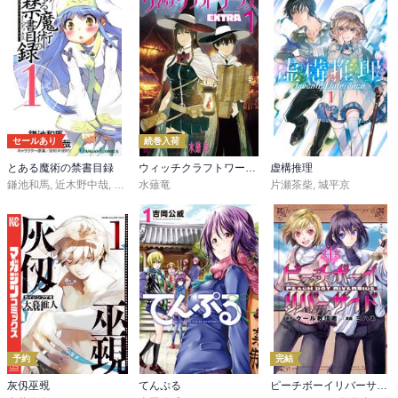
セールあり
続巻入荷
とある魔術の禁書目録
ウィッチクラフトワークス ＥＸＴＲＡ
虚構推理
鎌池和馬
,
近木野中哉
,
はいむらきよたか
水薙竜
片瀬茶柴
,
城平京
予約
完結
灰仭巫覡
てんぷる
ピーチボーイリバーサイド