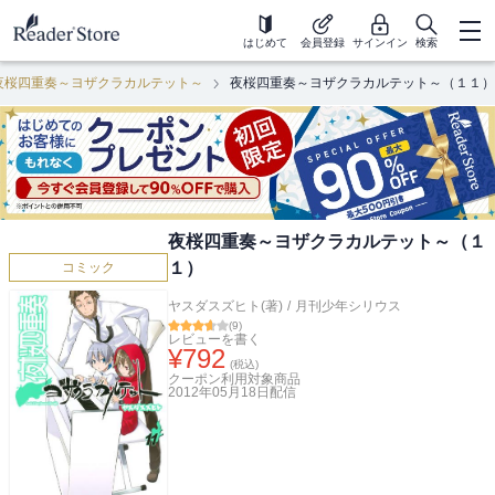
はじめて
会員登録
サインイン
検索
夜桜四重奏～ヨザクラカルテット～
夜桜四重奏～ヨザクラカルテット～（１１）
夜桜四重奏～ヨザクラカルテット～（１
１）
コミック
ヤスダスズヒト(著)
/
月刊少年シリウス
(
9
)
レビューを書く
¥
792
(税込)
クーポン利用対象商品
2012年05月18日
配信