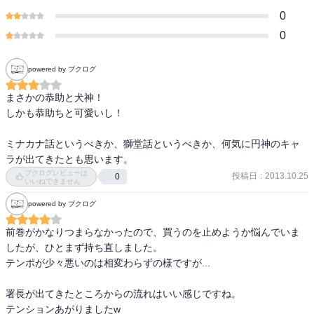
0
0
powered by ブクログ
まさかの恭助と犬神！

しかも恭助ちと可愛いし！

ミナカナ話というべきか、獅堂話というべきか、何気に円神のキャ
ラが出てきたとも思います。
ブクログレビューは
投稿日
:
2013.10.25
0
いいねできません
powered by ブクログ
前巻がかなりつまらなかったので、買うのを止めようか悩んでいま
したが、ひとまず持ち直しました。

テンポが少々悪いのは相変わらずの様ですが...

署長が出てきたところからの流れはいい感じですね。

テンションあがりましたw
