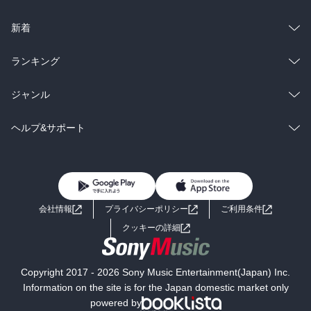
ラノベ
小説
総合
コミック
新着
雑誌・グラビア
ビジネス・実用
ラノベ
小説
総合
コミック
ランキング
BL・TL
雑誌・グラビア
ビジネス・実用
ラノベ
小説
総合
コミック
ジャンル
BL・TL
雑誌・グラビア
ビジネス・実用
ラノベ
小説
コミック
男性コミック
ヘルプ&サポート
BL・TL
雑誌・グラビア
ビジネス・実用
女性コミック
コミック誌
初めての方へ
ヘルプ
BL・TL
ライトノベル
男子向けラノベ
よくあるご質問
お問い合わせ
会社情報
プライバシーポリシー
ご利用条件
女子向けラノベ
小説
利用規約
クッキーの詳細
国内小説
海外小説
Copyright 2017 - 2026 Sony Music Entertainment(Japan) Inc.
ミステリー
SF
Information on the site is for the Japan domestic market only
powered by