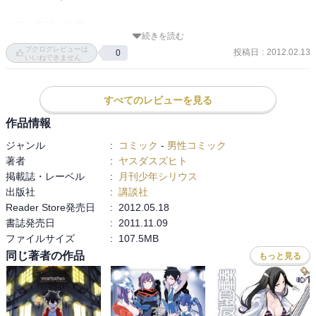
物語も最後に進展がありました。

続きを読む
次巻が楽しみです。
ブクログレビューは
投稿日
:
2012.02.13
0
いいねできません
すべてのレビューを見る
作品情報
ジャンル
:
コミック
-
男性コミック
著者
:
ヤスダスズヒト
掲載誌・レーベル
:
月刊少年シリウス
出版社
:
講談社
Reader Store発売日
:
2012.05.18
書誌発売日
:
2011.11.09
ファイルサイズ
:
107.5MB
同じ著者の作品
もっと見る