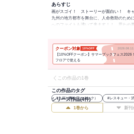
あらすじ
画がスゴイ！ ストーリーが面白い！ キ
九州の地方都市を舞台に、人命救助のため
へのファイトも沸いて来ます！！ 思わぬ
活躍に手に汗握りながら、萌えてください
放つ大型連載発進！！
クーポン対象
10%OFF
2026.08.
【10%OFFクーポン】サマーブックフェス2026
フロアで使える
この作品の1巻
この作品のタグ
#
九州が舞台（コミック）
#
レスキュー・
シリーズ作品(
4
件)
1巻から
新刊