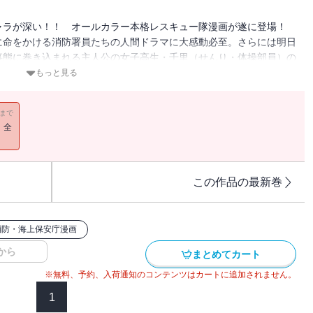
ャラが深い！！ オールカラー本格レスキュー隊漫画が遂に登場！
に命をかける消防署員たちの人間ドラマに大感動必至。さらには明日
事態に巻き込まれる主人公の女子高生・千里（せんり・体操部員）の
！ 『たぢからお』『思い出の味大陸食堂』の吉開寛二が満を持して
もっと見る
11まで
！全
この作品の最新巻
消防・海上保安庁漫画
から
まとめてカート
※無料、予約、入荷通知のコンテンツはカートに追加されません。
1