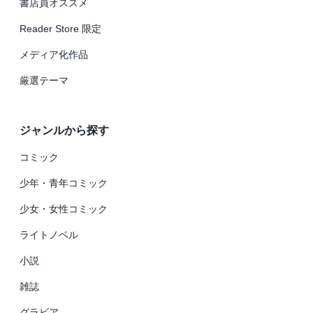
書店員オススメ
Reader Store 限定
メディア化作品
厳選テーマ
ジャンルから探す
コミック
少年・青年コミック
少女・女性コミック
ライトノベル
小説
雑誌
グラビア