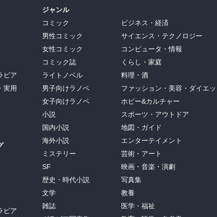
ジャンル
コミック
ビジネス・経済
男性コミック
サイエンス・テクノロジー
女性コミック
コンピュータ・情報
コミック誌
くらし・家庭
ラビア
ライトノベル
料理・酒
・実用
男子向けラノベ
ファッション・美容・ダイエッ
女子向けラノベ
ホビー&カルチャー
小説
スポーツ・アウトドア
国内小説
地図・ガイド
海外小説
エンターテイメント
グ
ミステリー
芸術・アート
SF
映画・音楽・演劇
歴史・時代小説
写真集
文学
教養
雑誌
医学・福祉
ラビア