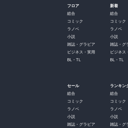
フロア
新着
総合
総合
コミック
コミック
ラノベ
ラノベ
小説
小説
雑誌・グラビア
雑誌・グ
ビジネス・実用
ビジネス
BL・TL
BL・TL
セール
ランキン
総合
総合
コミック
コミック
ラノベ
ラノベ
小説
小説
雑誌・グラビア
雑誌・グ