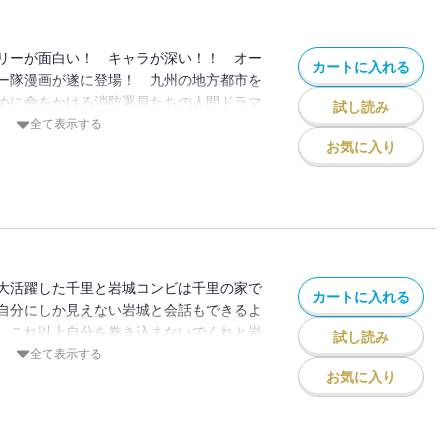
リーが面白い！ キャラが深い！！ オー
カートに入れる
ー隊漫画が遂に登場！ 九州の地方都市を
めに命をかける消防署員たちの人間ドラマ
試し読み
には明日へのファイトも沸いて来ます！！
全て表示する
れる主人公の女子高生・千里（せんり・体
お気に入り
汗握りながら、萌えてください！ 『たぢ
大陸食堂』の吉開寛二が満を持して放つ大
大活躍した千里と岩城コンビは千里の家で
カートに入れる
自分にしか見えない岩城と会話もできるよ
、これ以上自分を巻き込まないでくれと岩
試し読み
火魔の汚名を着せられたまま16年前に殉
全て表示する
母親の名誉を取り戻すために、今後も協力
お気に入り
のだが。