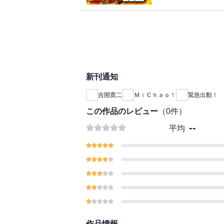
新刊通知
吉開寛二
ＭｉＣｈａｏ！
緊急出動！ 
この作品のレビュー
（
0
件）
--
平均
作品情報