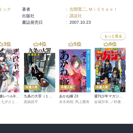
ミック
著者
:
吉開寛二
,
ＭｉＣｈａｏ！
出版社
:
講談社
書誌発売日
:
2007.10.23
もっと見る
3
位
4
位
5
位
6
位
今週入荷
今週入荷
今週入荷
悪役令嬢レベル99 ～私は裏ボスですが魔王ではありません～ その６
九条の大罪（１７）
あかね噺 23
週刊少年マガジン 2026年36・37号[2026年8月5日発売]
,
七夕さとり
,
転
,
Tea
真鍋昌平
末永裕樹
,
馬上鷹将
金城宗幸
,
ノ村優介
,
真