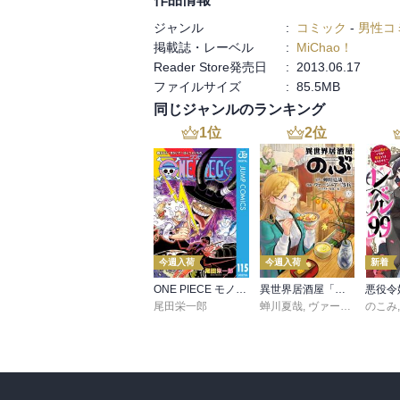
ジャンル
:
コミック
-
男性コ
掲載誌・レーベル
:
MiChao！
Reader Store発売日
:
2013.06.17
ファイルサイズ
:
85.5MB
同じジャンルのランキング
1
位
2
位
今週入荷
今週入荷
新着
ONE PIECE モノクロ版 115
異世界居酒屋「のぶ」(22)
尾田栄一郎
蝉川夏哉
,
ヴァージニア二等兵
のこみ