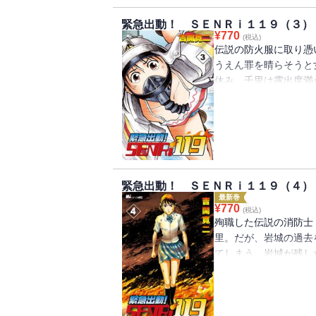
緊急出動！ ＳＥＮＲｉ１１９（３）
¥
770
(税込)
伝説の防火服に取り憑
うえん罪を晴らそうと
休み、千里は露出度満
しんでいた。ところが
からぬ計画を実行しよ
にいる全ての人々が危
緊急出動！ ＳＥＮＲｉ１１９（４）
最新巻
¥
770
(税込)
殉職した伝説の消防士
里。だが、岩城の過去
てしまう。岩城が残し
千里だが、その時、宝
ざる過去…、そして千
ＳＥＮＲｉ１１９、激
の感動と生きる勇気を