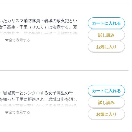
いたカリスマ消防隊員・岩城の放火犯とい
カートに入れる
女子高生・千里（せんり）は決意する。夏
点の衣装で、霊の岩城も一緒に水族館を楽
試し読み
同じ頃、リュックを背負ったデブ男が、よ
全て表示する
うとしていたのだ。千里たち、いや水族館
お気に入り
機に瀕していた！！
カートに入れる
・岩城真一とシンクロする女子高生の千
を知った千里に拒絶され、岩城は姿を消し
試し読み
た最後の言葉が気になって多田熊を尋ねる
家出張所に火災指令が…！ 岩城の知られ
全て表示する
お気に入り
里と岩城の関係はいかに!? 緊急出動！
震のクライマックス！魂が揺さぶられる真
貴方に！