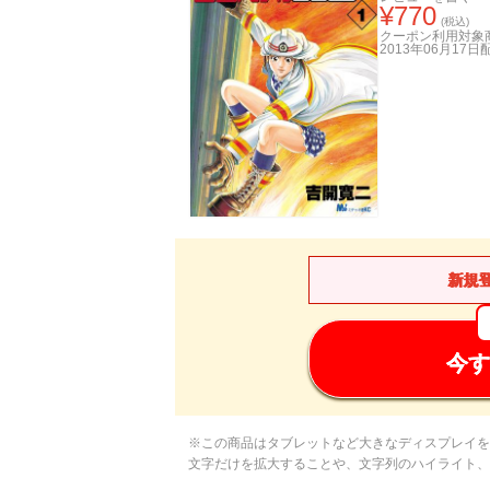
¥
770
(税込)
クーポン利用対象
2013年06月17日
新規
今す
※この商品はタブレットなど大きなディスプレイを
文字だけを拡大することや、文字列のハイライト、