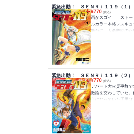
緊急出動！ ＳＥＮＲｉ１１９（１）
¥
770
(税込)
画がスゴイ！ ストー
ルカラー本格レスキュ
舞台に、人命救助のた
に大感動必至。さら
思わぬ事態に巻き込ま
操部員）の活躍に手に
からお』『思い出の味
型連載発進！！
緊急出動！ ＳＥＮＲｉ１１９（２）
¥
770
(税込)
デパート大火災事故で
激論を交わしていた。
うになっていた千里は
城に訴える。だが、放
職した岩城は、自分と
してくれと千里に迫る