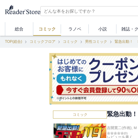
総合
コミック
ラノベ
小説
雑誌・
TOP(総合)
コミックフロア
コミック
男性コミック
緊急出動！ 
緊急出動！
コミック
吉開寛二(作画)
,
Ｍ
(
0
)
レビューを書く