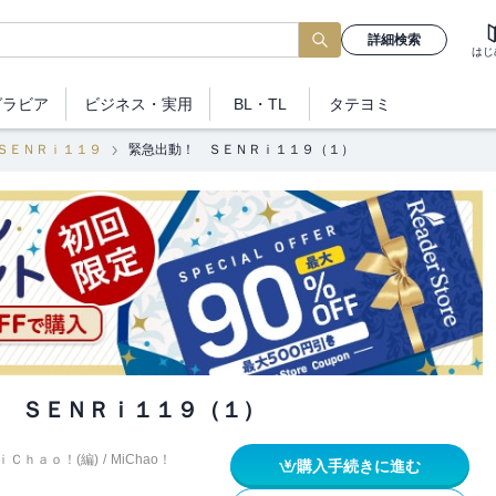
詳細検索
はじ
グラビア
ビジネス
・実用
BL・TL
タテヨミ
ＳＥＮＲｉ１１９
緊急出動！ ＳＥＮＲｉ１１９（１）
 ＳＥＮＲｉ１１９（１）
ｉＣｈａｏ！(編)
/
MiChao！
購入手続きに進む