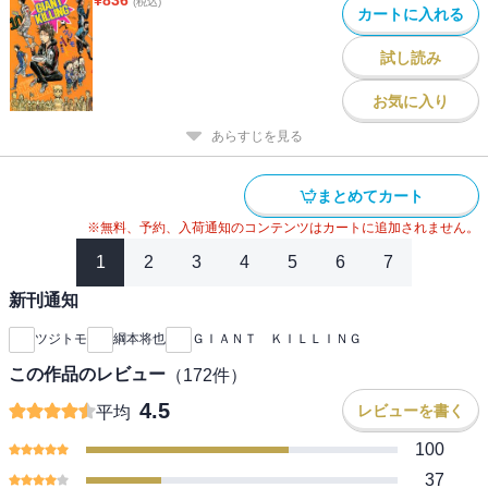
(税込)
カートに入れる
試し読み
お気に入り
あらすじを見る
まとめてカート
※無料、予約、入荷通知のコンテンツはカートに追加されません。
1
2
3
4
5
6
7
新刊通知
ツジトモ
綱本将也
ＧＩＡＮＴ ＫＩＬＬＩＮＧ
この作品のレビュー
（
172
件）
4.5
レビューを書く
平均
100
37