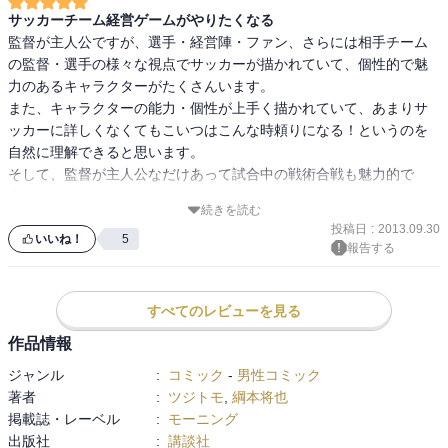
てきた「嘘くささ」がこの漫画では感じられません。決して「嘘く
サッカーチーム経営ゲームがやりたくなる
ささ」が悪いわけではなく、むしろそれがより面白さ、興奮を与え
監督が主人公ですが、選手・経営陣・ファン、さらには相手チーム
てくれていたという面は否定できませんが、それでもこの漫画を読
の監督・選手の様々な視点でサッカーが描かれていて、個性的で魅
むと他のサッカー漫画では感じないテレビやスタジアムで感じられ
力のあるキャラクターがたくさんいます。

るような臨場感を感じさせてくれます。

また、キャラクターの能力・個性が上手く描かれていて、あまりサ
ッカーに詳しくなくてもこいつはこんな時頼りになる！というのを
実際のサッカーを見ていると「存在感」を放つ選手がいます。上手
自然に理解できると思います。

い選手に目がつくのは当然ですが、決してそれだけじゃない。目に
そして、監督が主人公なだけあって試合中の戦術合戦も魅力的で
見えないはずの気合や集中力等を不思議と感じられ、ワンプレーで
す。

スタジアムの雰囲気を変える。そういった見ている側の感覚まで描
続きを読む
監督ごとにチームの育成方針・戦術が違い、それに対する有効なフ
き切ろうという気概を感じる作品です。
投稿日
:
2013.09.30
ォーメーション・戦術も違ってきます。

いいね！
5
報告する
当然相手側もそれを予想して対策したり対応するので、目が離せな
いような試合展開になります。
すべてのレビューを見る
作品情報
ジャンル
:
コミック
-
男性コミック
著者
:
ツジトモ
,
綱本将也
掲載誌・レーベル
:
モーニング
出版社
:
講談社