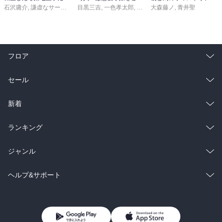
石沢庸介
,
謙虚なサークル
,
メル。
目黒三吉
,
一色孝太郎
,
Parum
大森藤ノ
,
青井聖
フロア
総合
コミック
セール
ラノベ
小説
総合
コミック
新着
雑誌・グラビア
ビジネス・実用
ラノベ
小説
総合
コミック
ランキング
BL・TL
雑誌・グラビア
ビジネス・実用
ラノベ
小説
総合
コミック
ジャンル
BL・TL
雑誌・グラビア
ビジネス・実用
ラノベ
小説
コミック
男性コミック
ヘルプ&サポート
BL・TL
雑誌・グラビア
ビジネス・実用
女性コミック
コミック誌
初めての方へ
ヘルプ
BL・TL
ライトノベル
男子向けラノベ
よくあるご質問
お問い合わせ