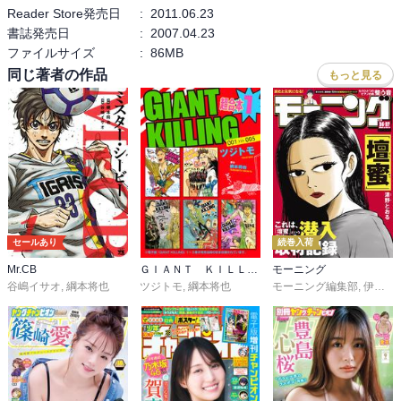
Reader Store発売日
:
2011.06.23
書誌発売日
:
2007.04.23
ファイルサイズ
:
86MB
同じ著者の作品
もっと見る
セールあり
続巻入荷
Mr.CB
ＧＩＡＮＴ ＫＩＬＬＩＮＧ 超合本版
モーニング
谷嶋イサオ
,
綱本将也
ツジトモ
,
綱本将也
モーニング編集部
,
伊咲智太