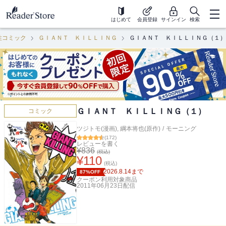
はじめて
会員登録
サインイン
検索
性コミック
ＧＩＡＮＴ ＫＩＬＬＩＮＧ
ＧＩＡＮＴ ＫＩＬＬＩＮＧ（１）
ＧＩＡＮＴ ＫＩＬＬＩＮＧ（１）
コミック
ツジトモ(漫画)
,
綱本将也(原作)
/
モーニング
(
172
)
レビューを書く
¥
836
(税込)
¥
110
(税込)
2026.8.14
まで
87%OFF
クーポン利用対象商品
2011年06月23日
配信