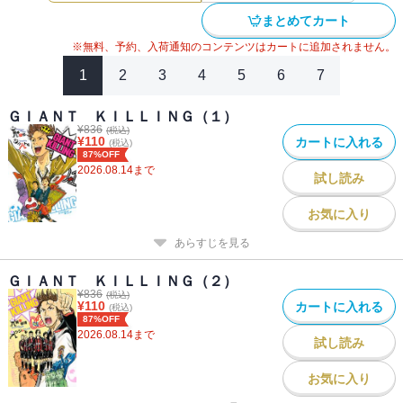
まとめてカート
※無料、予約、入荷通知のコンテンツはカートに追加されません。
1
2
3
4
5
6
7
ＧＩＡＮＴ ＫＩＬＬＩＮＧ（１）
¥
836
(税込)
¥
110
カートに入れる
(税込)
87%OFF
2026.08.14
まで
試し読み
お気に入り
あらすじを見る
ＧＩＡＮＴ ＫＩＬＬＩＮＧ（２）
¥
836
(税込)
¥
110
カートに入れる
(税込)
87%OFF
2026.08.14
まで
試し読み
お気に入り