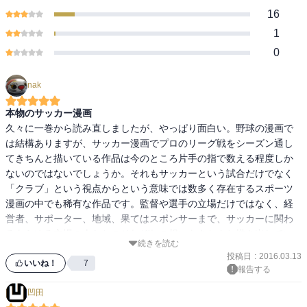
16
1
0
nak
本物のサッカー漫画
久々に一巻から読み直しましたが、やっぱり面白い。野球の漫画で
は結構ありますが、サッカー漫画でプロのリーグ戦をシーズン通し
てきちんと描いている作品は今のところ片手の指で数える程度しか
ないのではないでしょうか。それもサッカーという試合だけでなく
「クラブ」という視点からという意味では数多く存在するスポーツ
漫画の中でも稀有な作品です。監督や選手の立場だけではなく、経
営者、サポーター、地域、果てはスポンサーまで、サッカーに関わ
るあらゆる立場の人たちのそれぞれの想いをきちんと描き出してい
続きを読む
ます。

投稿日
:
2016.03.13
いいね！
7
報告する
そしてなにより他のサッカー漫画との違いを感じるのは試合のシー
凹田
ンです。言い方は悪いですが、これまで多くのサッカー漫画で感じ