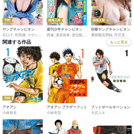
予約
続巻入荷
続巻入荷
ヤングチャンピオン
週刊少年チャンピオン
別冊ヤングチャンピオン
石口十
,
田島隆
,
マサシ
,
高橋ヒロシ
西修
,
漆原侑来
,
たぬやま
,
渡辺航
,
青木建
,
田中優吏
,
吉田聡
遷移圏見聞録
,
,
安部真弘
大和田秀樹
,
芹沢直樹
,
こうし
,
KEI
,
,
今
,
う
み
関連する作品
もっと見る
完結
アオアシ
アオアシ ブラザーフット
フットボールネーション
小林有吾
小林有吾
大武ユキ