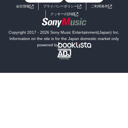
会社情報
プライバシーポリシー
ご利用条件
女子向けラノベ
小説
利用規約
クッキーの詳細
国内小説
海外小説
Copyright 2017 - 2026 Sony Music Entertainment(Japan) Inc.
ミステリー
SF
Information on the site is for the Japan domestic market only
powered by
歴史・時代小説
文学
雑誌
グラビア写真集
ボーイズラブ
ティーンズラブ
人文・思想・歴史
社会・政治・法律
ビジネス・経済
サイエンス・テクノロジー
コンピュータ・情報
くらし・家庭