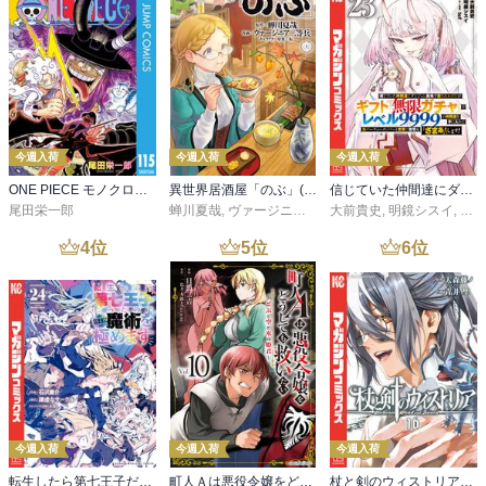
今週入荷
今週入荷
今週入荷
ONE PIECE モノクロ版 115
異世界居酒屋「のぶ」(22)
信じていた仲間達にダンジョン奥地で殺されかけたがギフト『無限ガチャ』でレベル９９９９の仲間達を手に入れて元パーティーメンバーと世界に復讐＆『ざまぁ！』します！（２３）
尾田栄一郎
蝉川夏哉
,
ヴァージニア二等兵
大前貴史
,
転
,
明鏡シスイ
,
ｔｅ
4
位
5
位
6
位
今週入荷
今週入荷
今週入荷
転生したら第七王子だったので、気ままに魔術を極めます（２４）
町人Ａは悪役令嬢をどうしても救いたい ～どぶと空と氷の姫君～１０【電子書店共通特典イラスト付】
杖と剣のウィストリア（１６）