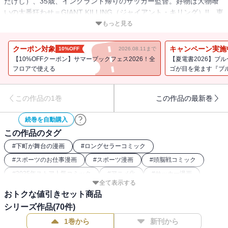
たけし）、35歳、イングランド帰りのサッカー監督。好物は大物喰
いの大番狂わせ＝GIANT KILLING（ジャイアント・キリング）!! 東
京下町の弱小プロサッカークラブ、ETU（イースト・トーキョー・
もっと見る
ユナイテッド）の監督に就任した達海が、意表をつく戦略とカリス
マ性で、負け癖のついてしまった選手、スタッフ、そしてサポータ
クーポン対象
キャンペーン実施
10%OFF
2026.08.11まで
ーたちにパワーをくれる！ 『U-31』原作者と俊英がタッグを組ん
【10%OFFクーポン】サマーブックフェス2026！全
【夏電書2026】ブ
だ、これがフットボール漫画の新スタンダード!!
フロアで使える
ゴが目を覚ます『ブ
この作品の1巻
この作品の最新巻
続巻を自動購入
この作品のタグ
#
下町が舞台の漫画
#
ロングセラーコミック
#
スポーツのお仕事漫画
#
スポーツ漫画
#
頭脳戦コミック
#
2025年ストア人気コミック
#
アニメ化
#
サッカー漫画
全て表示する
#
講談社漫画賞
おトクな値引きセット商品
シリーズ作品(
70
件)
1巻から
新刊から