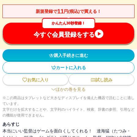
11
新規登録で
円(税込)で買える！
かんたん30秒登録！
今すぐ会員登録をする
購入手続きに進む
カートに入れる
お気に入り
試し読み
ほかの巻を見る
※この商品はタブレットなど大きなディスプレイを備えた機器で読むことに適し
ています。
文字だけを拡大することや、文字列のハイライト、検索、辞書の参照、引用など
の機能が使用できません。
あらすじ
本当にいい監督はゲームを面白くしてくれる！ 達海猛（たつみ・