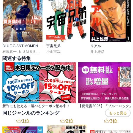
セールあり
BLUE GIANT MOMENTUM
宇宙兄弟
リアル
石塚真一
,
ＮＵＭＢＥＲ８
小山宙哉
井上雄彦
関連する特集
新刊にも使える！選べるクーポン配布中！
同じジャンルのランキング
もっと見る
1
位
2
位
3
位