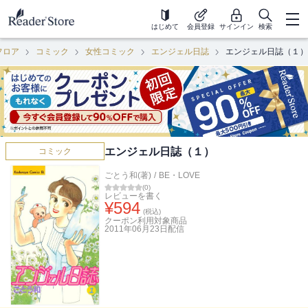
はじめて
会員登録
サインイン
検索
フロア
コミック
女性コミック
エンジェル日誌
エンジェル日誌（１）
エンジェル日誌（１）
コミック
ごとう和(著)
/
BE・LOVE
(
0
)
レビューを書く
¥
594
(税込)
クーポン利用対象商品
2011年06月23日
配信