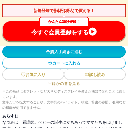
94
新規登録で
円(税込)で買える！
かんたん30秒登録！
今すぐ会員登録をする
購入手続きに進む
カートに入れる
お気に入り
試し読み
ほかの巻を見る
※この商品はタブレットなど大きなディスプレイを備えた機器で読むことに適し
ています。
文字だけを拡大することや、文字列のハイライト、検索、辞書の参照、引用など
の機能が使用できません。
あらすじ
なつみは、看護師。ベビーの誕生に立ちあってママたちをはげまし