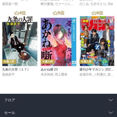
尾田栄一郎
蝉川夏哉
,
ヴァージニア二等兵
のこみ
,
転
,
七夕さとり
,
Tea
4
位
5
位
6
位
今週入荷
今週入荷
今週入荷
九条の大罪（１７）
あかね噺 23
週刊少年マガジン 2026年36・37号[2026年8月5日発売]
真鍋昌平
末永裕樹
,
馬上鷹将
金城宗幸
,
ノ村優介
,
真島ヒロ
フロア
総合
コミック
セール