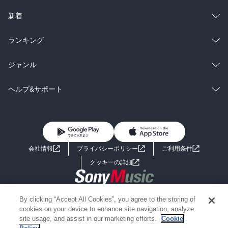
ラノベ
小説
総合
コミック
新着
雑誌・グラビア
ビジネス・実用
ラノベ
小説
総合
コミック
ランキング
BL・TL
雑誌・グラビア
ビジネス・実用
ラノベ
小説
総合
コミック
ジャンル
BL・TL
雑誌・グラビア
ビジネス・実用
ラノベ
小説
コミック
男性コミック
ヘルプ&サポート
BL・TL
雑誌・グラビア
ビジネス・実用
女性コミック
コミック誌
初めての方へ
ヘルプ
BL・TL
ライトノベル
男子向けラノベ
よくあるご質問
お問い合わせ
会社情報
プライバシーポリシー
ご利用条件
女子向けラノベ
小説
利用規約
クッキーの詳細
国内小説
海外小説
Copyright 2017 - 2026 Sony Music Entertainment(Japan) Inc.
By clicking “Accept All Cookies”, you agree to the storing of
ミステリー
SF
Information on the site is for the Japan domestic market only
cookies on your device to enhance site navigation, analyze
powered by
site usage, and assist in our marketing efforts.
Cookie