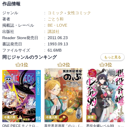
作品情報
ジャンル
:
コミック
-
女性コミック
著者
:
ごとう和
掲載誌・レーベル
:
BE・LOVE
出版社
:
講談社
Reader Store発売日
:
2011.06.23
書誌発売日
:
1993.09.13
ファイルサイズ
:
61.6MB
同じジャンルのランキング
もっと見る
1
位
2
位
3
位
今週入荷
今週入荷
新着
ONE PIECE モノクロ版 115
異世界居酒屋「のぶ」(22)
悪役令嬢レベル99 ～私は裏ボスですが魔王ではありません～ その６