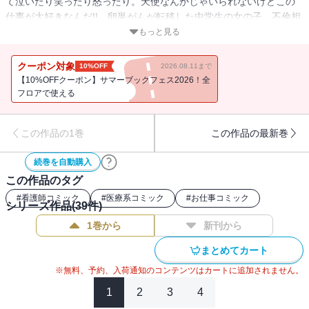
て泣いたり笑ったり怒ったり。天使なんかじゃいられないけどこの
仕事が大好きなんだ!! 卵巣がんが転移した中学生の女の子、不倫相
手との子供を産むことを決意した保育士さん、元暴走族の夫が逮捕
もっと見る
された出産直前の元ヤン、ようやく妊娠したのに無脳児と診断され
た夫婦、新幹線の中で出産することになった妊婦……毎日体当たり
クーポン対象
10%OFF
2026.08.11まで
で頑張る、熱血ナースのダイアリー!!
【10%OFFクーポン】サマーブックフェス2026！全
フロアで使える
この作品の1巻
この作品の最新巻
続巻を自動購入
この作品のタグ
#
看護師コミック
#
医療系コミック
#
お仕事コミック
シリーズ作品(
39
件)
1巻から
新刊から
まとめてカート
※無料、予約、入荷通知のコンテンツはカートに追加されません。
1
2
3
4