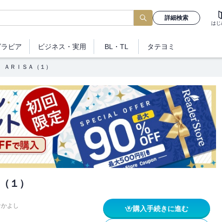
詳細検索
はじ
グラビア
ビジネス
・実用
BL・TL
タテヨミ
ＡＲＩＳＡ（１）
（１）
なかよし
購入手続きに進む