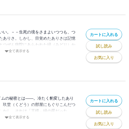
いい。－－生死の境をさまよいつつも、つ
カートに入れる
たありさ。しかし、目覚めたありさは記憶
とつぜん病院にあらわれた緑（みどり）か
試し読み
たありさは、こつ然と姿を消してしまう－
全て表示する
」緑の関係とは！？予測不能の学園サスペ
お気に入り
タイムの秘密とは――。冷たく豹変したあり
カートに入れる
、玖堂（くどう）の部屋にもぐりこんだつ
しかし、それは「王様」緑の罠だった
試し読み
監禁されたつばさにタイムリミットがせま
全て表示する
そこへあらわれたのは――。“王様タイム”の秘
お気に入り