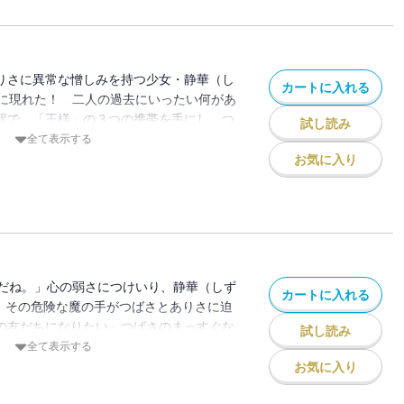
ありさに異常な憎しみを持つ少女・静華（し
カートに入れる
に現れた！ 二人の過去にいったい何があ
京駅で、「王様」の３つの携帯を手にし、つ
試し読み
。ほとんど自由に願いごとをあやつれる静
全て表示する
をかならず成しとげると、高らかに宣言し
お気に入り
ルにみちた修学旅行編、開幕!! 憎悪うず
プ・学園サスペンス!!
だね。」心の弱さにつけいり、静華（しず
カートに入れる
”。その危険な魔の手がつばさとありさに迫
当の友だちになりたい」つばさのまっすぐな
試し読み
しく打つ。しかし、そんな二人の間を引き
全て表示する
悪なメールが――!! 静華が握るありさの
お気に入り
！ さらに、つばさ＆ありさ姉妹の幼き日