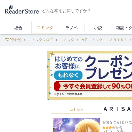
総合
コミック
ラノベ
小説
雑誌・
TOP(総合)
コミックフロア
コミック
女性コミック
ＡＲＩＳＡ
ＡＲＩＳＡ
コミック
安藤なつみ(著)
/
(
6
)
レビューを書く