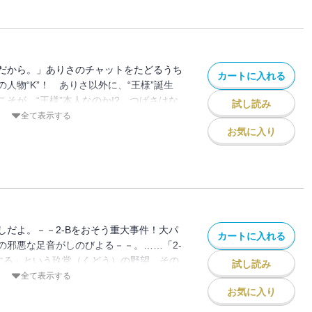
を収録。
だから。」ありさのチャットをたどるうち
カートに入れる
人物“K”！ ありさ以外に、“王様”誕生
そが、“王様”本人なのか!? つばさはな
試し読み
うとするが――!! 謎が謎を呼ぶ、ノンスト
全て表示する
 ヘタレヤンキー＆清純派少女!? つばさ
お気に入り
な出会いを描いたスペシャル番外編も収
しだよ。－－2-Bをおそう重大事件！大パ
カートに入れる
の邪悪な足音がしのびよる－－。……「2-
する」という玖堂（くどう）の野望。その
試し読み
らおこした犯罪を2-Bに解決させ、その手
全て表示する
し同じ手口をくりかえす玖堂と2-Bには破
お気に入り
た……。「王様」の正体が、ついに明らか