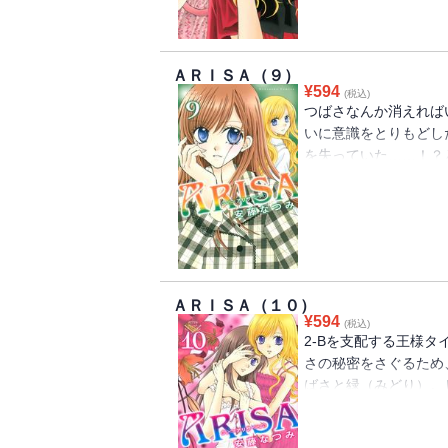
になる！！
ＡＲＩＳＡ（９）
¥
594
(税込)
つばさなんか消えれば
いに意識をとりもどし
を失っていた……！？
ら、なにかを手渡され
－！！ありさと「王様
ンス！！
ＡＲＩＳＡ（１０）
¥
594
(税込)
2-Bを支配する王様
さの秘密をさぐるため
ばさと緑（みどり）。
――！ 爆弾とともに
る!! 絶体絶命!! 