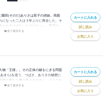
と園田(そのだ)ありさは双子の姉妹。両親
カートに入れる
れになった二人は３年ぶりに再会した。そ
会となるはずだったのだが――。双子の
試し読み
劇。その裏に隠された「秘密」を追う双子
全て表示する
能の学園サスペンス、第１巻!!
お気に入り
人物「王様」。その正体の鍵をにぎる問題
カートに入れる
・あきら)を追う、つばさ。ありさの秘密に
王様の新たな魔の手がのびる！ クラスを
試し読み
の存在「王様」はだれだ――!? 学園の裏
全て表示する
に、つばさが立ち向かう！ ノンストッ
お気に入り
転の第２巻!!