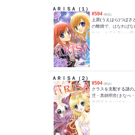
ＡＲＩＳＡ（１）
¥
594
(税込)
上原(うえはら)つばさ
の離婚で、はなればな
れは、とても楽しい再
妹・ありさに起きた悲
の姉・つばさ。予測不
ＡＲＩＳＡ（２）
¥
594
(税込)
クラスを支配する謎の
児・真鍋明良(まなべ
急接近するつばさに、
あやつって支配する謎
にひそむ「秘密」の悪
プ・学園サスペンス、急