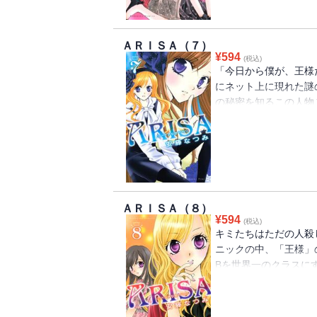
の秘話を描いた番外編
ＡＲＩＳＡ（７）
¥
594
(税込)
「今日から僕が、王様
にネット上に現れた謎の
の秘密を知るこの人物こ
んとか“K”に接触しよ
ップ学園サスペンス!!
と健（たける）の意外
録！
ＡＲＩＳＡ（８）
¥
594
(税込)
キミたちはただの人殺
ニックの中、「王様」
Bを世界一のクラスに
ために、玖堂はみずか
柄にさせていた。しか
滅のときが近づいてい