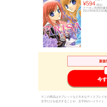
¥
594
(税込)
クーポン利用対象
2011年06月23日
新規
今す
※この商品はタブレットなど大きなディスプレイを
文字だけを拡大することや、文字列のハイライト、