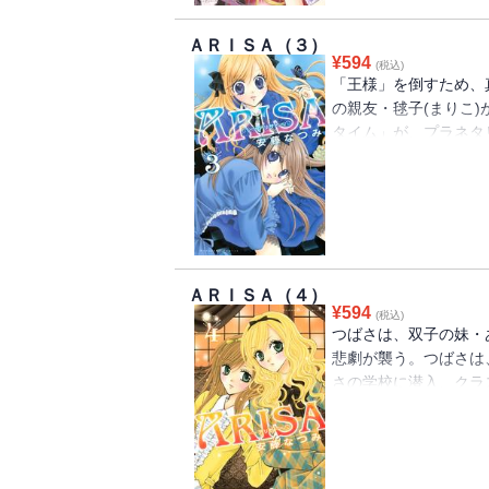
ＡＲＩＳＡ（３）
¥
594
(税込)
「王様」を倒すため、
の親友・毬子(まりこ
タイム」が、プラネタ
迫る「王様」の魔の手
の学園サスペンス!!
ＡＲＩＳＡ（４）
¥
594
(税込)
つばさは、双子の妹・
悲劇が襲う。つばさは
さの学校に潜入、クラ
る。王様を倒すため、
だが、予想外の裏切り
（みどり）、謎の転校
るのはだれ？