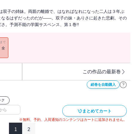
りさは双子の姉妹。両親の離婚で、はなればなれになった二人は３年ぶ
となるはずだったのだが――。双子の妹・ありさに起きた悲劇。その
さ。予測不能の学園サスペンス、第１巻!!
11まで
！全
この作品の最新巻
続巻を自動購入
ック
から
まとめてカート
※無料、予約、入荷通知のコンテンツはカートに追加されません。
1
2