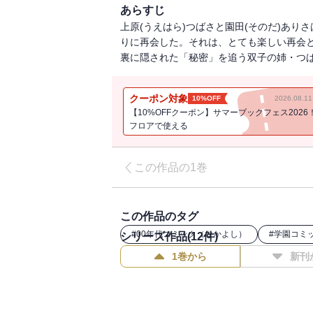
あらすじ
上原(うえはら)つばさと園田(そのだ)あ
りに再会した。それは、とても楽しい再会
裏に隠された「秘密」を追う双子の姉・つば
クーポン対象
10%OFF
2026.08.
【10%OFFクーポン】サマーブックフェス2026
フロアで使える
この作品の1巻
この作品のタグ
#
00年代コミック（なかよし）
#
学園コミ
シリーズ作品(
12
件)
1巻から
新刊