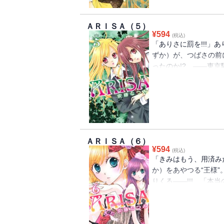
ＡＲＩＳＡ（５）
¥
594
(税込)
「ありさに罰を!!!」
ずか）が、つばさの前
ったのか!? ――東
ばさの前に現れた静華
華は、ありさへの復讐
た――！ 波乱とスリ
まく、激動のノンストッ
ＡＲＩＳＡ（６）
¥
594
(税込)
「きみはもう、用済み
か）をあやつる“王様
りくる――!!! 「本
思いが、静華の心を激
裂く、“王様”からの邪
秘密に、大きくせまる