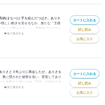
真鍋(まなべ)と手を組んだつばさ。ありさ
カートに入れる
)が怪しい動きを見せるなか、新たな「王様
リウムで開かれる――。学園内でつばさに
試し読み
。予測不能の危機がつばさを襲う!! 驚嘆
全て表示する
お気に入り
ありさと３年ぶりに再会したが、ありさを
カートに入れる
、裏に隠された秘密を追い、変装してあり
スを支配する謎の人物「王様」の存在を知
試し読み
問題児・真鍋(まなべ)と手を組んだつばさ
全て表示する
で、窮地に追い込まれ!? ありさの彼・緑
お気に入り
生・玖堂（くどう）、そして真鍋。鍵を握