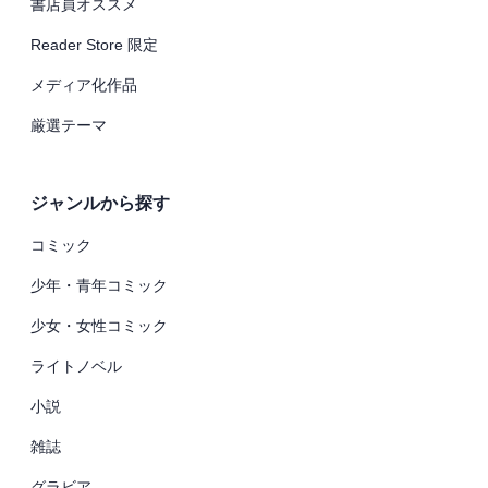
書店員オススメ
Reader Store 限定
メディア化作品
厳選テーマ
ジャンルから探す
コミック
少年・青年コミック
少女・女性コミック
ライトノベル
小説
雑誌
グラビア