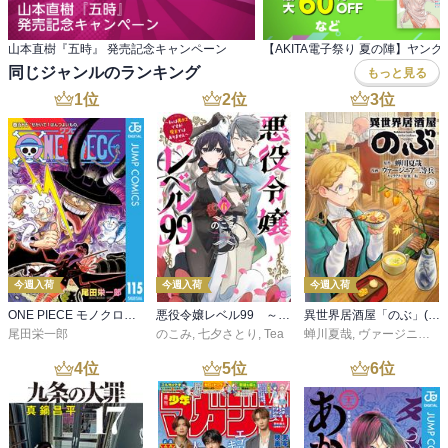
山本直樹『五時』 発売記念キャンペーン
同じジャンルのランキング
もっと見る
1
位
2
位
3
位
今週入荷
今週入荷
今週入荷
ONE PIECE モノクロ版 115
悪役令嬢レベル99 ～私は裏ボスですが魔王ではありません～ その６
異世界居酒屋「のぶ」(22)
尾田栄一郎
のこみ
,
七夕さとり
,
Tea
蝉川夏哉
,
ヴァージニア二等兵
4
位
5
位
6
位