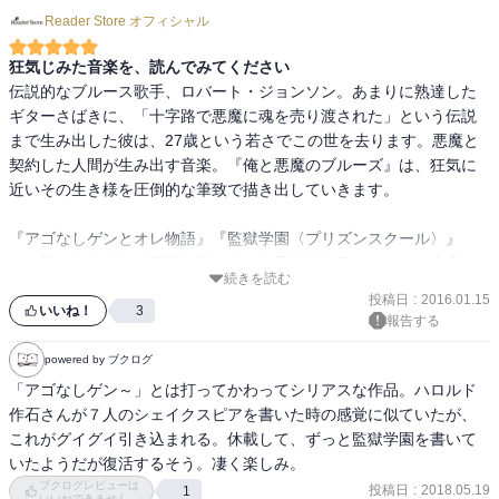
Reader Store オフィシャル
狂気じみた音楽を、読んでみてください
伝説的なブルース歌手、ロバート・ジョンソン。あまりに熟達した
ギターさばきに、「十字路で悪魔に魂を売り渡された」という伝説
まで生み出した彼は、27歳という若さでこの世を去ります。悪魔と
契約した人間が生み出す音楽。『俺と悪魔のブルーズ』は、狂気に
近いその生き様を圧倒的な筆致で描き出していきます。

『アゴなしゲンとオレ物語』『監獄学園〈プリズンスクール〉』
と、勢いあるギャグ漫画を描いてきた平本アキラ。しかし、本書で
続きを読む
はそうしたギャグは一切鳴りを潜め、狂気じみたブルースの世界に
投稿日
:
2016.01.15
読者を引きずり込みます。

いいね！
3
報告する
2007年に4巻が発表されて以来、連載中止となっていた本作。このま
powered by ブクログ
ま打ち切りかと思われていましたが、2015年に待望の最新刊が発売
「アゴなしゲン～」とは打ってかわってシリアスな作品。ハロルド
されました。鬼気迫る表紙と、666円という悪魔めいた本体価格。手
作石さんが７人のシェイクスピアを書いた時の感覚に似ていたが、
に取りづらい雰囲気を醸し出す作品ですが、一度ページをめくれ
これがグイグイ引き込まれる。休載して、ずっと監獄学園を書いて
ば、きっとあなたもこの世界の虜になるはずです。
いたようだが復活するそう。凄く楽しみ。
ブクログレビューは
投稿日
:
2018.05.19
1
いいねできません