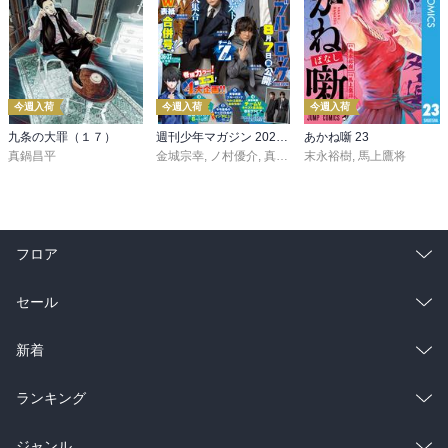
今週入荷
今週入荷
今週入荷
九条の大罪（１７）
週刊少年マガジン 2026年36・37号[2026年8月5日発売]
あかね噺 23
真鍋昌平
金城宗幸
,
ノ村優介
,
真島ヒロ
末永裕樹
,
宮島礼吏
,
馬上鷹将
,
新川直司
,
久
フロア
総合
コミック
セール
ラノベ
小説
総合
コミック
新着
雑誌・グラビア
ビジネス・実用
ラノベ
小説
総合
コミック
ランキング
BL・TL
雑誌・グラビア
ビジネス・実用
ラノベ
小説
総合
コミック
ジャンル