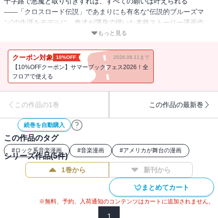
十字路で悪魔と取り引きすれば、すべての願いは叶えられる
――「クロスロード伝説」であまりにも有名な“伝説的ブルーズマ
ン”の生涯をモデルに、奇才が渾身で描いた本格ストーリー漫画作
品、遂に刊行！ 1920年代末、アメリカ南部・ミシシッピ州デルタ
もっと見る
地帯。黒人の大半は、白人所有の農園で小作人となるしかなかった
時代。ブルーズマンを夢見ながら、ろくにギターも弾けない平凡な
クーポン対象
10%OFF
2026.08.11まで
農夫・RJを待ち受ける漆黒の運命とは！？
【10%OFFクーポン】サマーブックフェス2026！全
フロアで使える
この作品の1巻
この作品の最新巻
続巻を自動購入
この作品のタグ
#
ロック系音楽漫画
#
音楽漫画
#
アメリカが舞台の漫画
シリーズ作品(
5
件)
1巻から
新刊から
まとめてカート
※無料、予約、入荷通知のコンテンツはカートに追加されません。
1