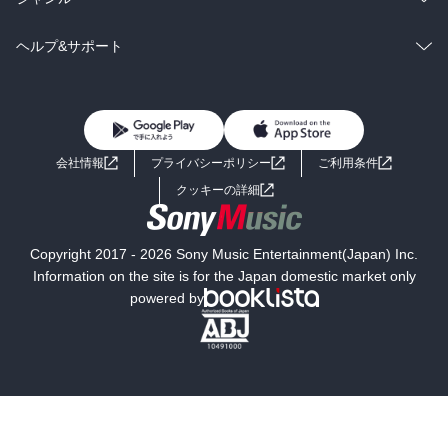
BL・TL
雑誌・グラビア
ビジネス・実用
ラノベ
小説
コミック
男性コミック
ヘルプ&サポート
BL・TL
雑誌・グラビア
ビジネス・実用
女性コミック
コミック誌
初めての方へ
ヘルプ
BL・TL
ライトノベル
男子向けラノベ
よくあるご質問
お問い合わせ
会社情報
プライバシーポリシー
ご利用条件
女子向けラノベ
小説
利用規約
クッキーの詳細
国内小説
海外小説
Copyright 2017 - 2026 Sony Music Entertainment(Japan) Inc.
ミステリー
SF
Information on the site is for the Japan domestic market only
powered by
歴史・時代小説
文学
雑誌
グラビア写真集
ボーイズラブ
ティーンズラブ