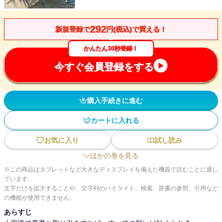
292
新規登録で
円(税込)で買える！
かんたん30秒登録！
今すぐ会員登録をする
購入手続きに進む
カートに入れる
お気に入り
試し読み
ほかの巻を見る
※この商品はタブレットなど大きなディスプレイを備えた機器で読むことに適し
ています。
文字だけを拡大することや、文字列のハイライト、検索、辞書の参照、引用など
の機能が使用できません。
あらすじ