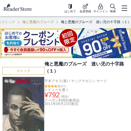
はじめて
会員登録
サインイン
検索
性コミック
俺と悪魔のブルーズ
俺と悪魔のブルーズ 迷い児の十字路（１）
俺と悪魔のブルーズ 迷い児の十字路
（１）
コミック
平本アキラ(著)
/
ヤングマガジン サード
(
17
)
レビューを書く
¥
792
(税込)
クーポン利用対象商品
2011年06月23日
配信