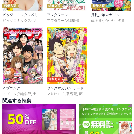
続巻入荷
続巻入荷
続巻入荷
ビッグコミックスペリオール
アフタヌーン
月刊少年マガジン
ビッグコミックスペリオール編集部
アフタヌーン編集部
,
ＦｉｏｋＬｅｅ
藤あきなか
,
山口つばさ
,
久生夕貴
,
,
和田
城
無料あり
イブニング
ヤングマガジン サード
イブニング編集部
,
出端祐大
マキヒロチ
,
天樹征丸
,
,
さとうふみや
敦森蘭
,
藤原ヒロユキ
,
天樹征丸
,
福満しげゆき
,
さとうふみや
,
ぺト
,
佐
関連する特集