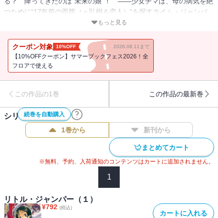
る？ 降ってきたのは“未来の娘”！ ――少女チマは、母の病気を絶
つために“17年前の両親（＝弘樹＆恋人）”を探すタイム・ジャンパ
ー。彼女に“父”として甘えられ戸惑う弘樹だけれど、モテないわが身
もっと見る
の哀しさよ、そもそも「恋人」って、いったい誰～!? ヘタに恋すり
ゃ未来が変わる、ミステリ仕立てのSFラブコメ＆アクション、第1
クーポン対象
10%OFF
2026.08.11まで
巻！
【10%OFFクーポン】サマーブックフェス2026！全
フロアで使える
この作品の1巻
この作品の最新巻
続巻を自動購入
シリーズ作品(
7
件)
1巻から
新刊から
まとめてカート
※無料、予約、入荷通知のコンテンツはカートに追加されません。
1
リトル・ジャンパー（１）
¥
792
(税込)
カートに入れる