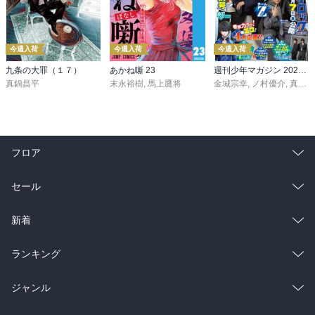
今週入荷
今週入荷
今週入荷
九条の大罪（１７）
あかね噺 23
週刊少年マガジン 2026年36・37号[2026年8月5日発売]
真鍋昌平
末永裕樹
,
馬上鷹将
金城宗幸
,
ノ村優介
,
真島ヒロ
フロア
総合
コミック
セール
ラノベ
小説
総合
コミック
新着
雑誌・グラビア
ビジネス・実用
ラノベ
小説
総合
コミック
ランキング
BL・TL
雑誌・グラビア
ビジネス・実用
ラノベ
小説
総合
コミック
ジャンル