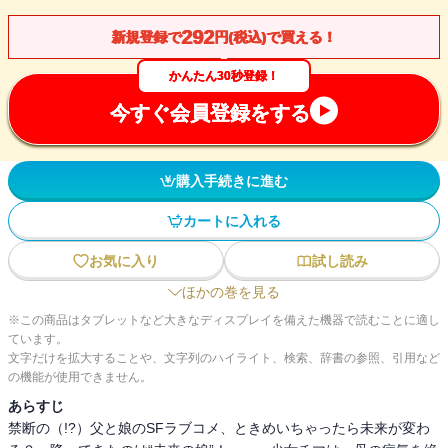
292
新規登録で
円(税込)で買える！
かんたん30秒登録！
今すぐ会員登録をする
購入手続きに進む
カートに入れる
お気に入り
試し読み
ほかの巻を見る
※この商品はタブレットなど大きなディスプレイを備えた機器で読むことに適し
ています。
文字だけを拡大することや、文字列のハイライト、検索、辞書の参照、引用など
の機能が使用できません。
あらすじ
禁断の（!?）父と娘のSFラブコメ、ときめいちゃったら未来が変わ