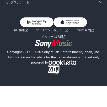
BL・TL
雑誌・グラビア
ビジネス・実用
ラノベ
小説
コミック
男性コミック
ヘルプ&サポート
BL・TL
雑誌・グラビア
ビジネス・実用
女性コミック
コミック誌
初めての方へ
ヘルプ
BL・TL
ライトノベル
男子向けラノベ
よくあるご質問
お問い合わせ
会社情報
プライバシーポリシー
ご利用条件
女子向けラノベ
小説
利用規約
クッキーの詳細
国内小説
海外小説
Copyright 2017 - 2026 Sony Music Entertainment(Japan) Inc.
ミステリー
SF
Information on the site is for the Japan domestic market only
powered by
歴史・時代小説
文学
雑誌
グラビア写真集
ボーイズラブ
ティーンズラブ
人文・思想・歴史
社会・政治・法律