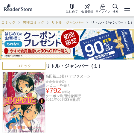
はじめて
会員登録
サインイン
検索
コミック
男性コミック
リトル・ジャンパー
リトル・ジャンパー（１）
リトル・ジャンパー（１）
コミック
高田裕三(著)
/
アフタヌーン
(
0
)
レビューを書く
¥
792
(税込)
クーポン利用対象商品
2011年06月23日
配信