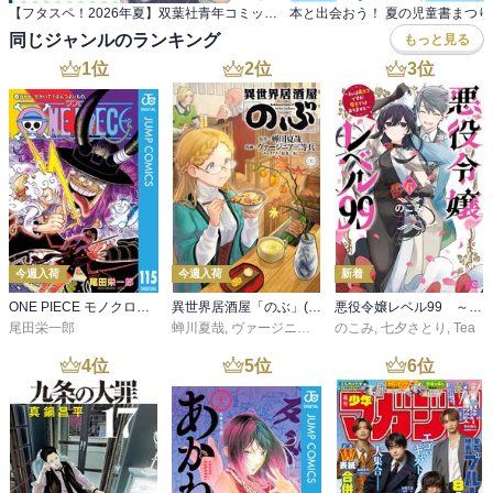
【フタスペ！2026年夏】双葉社青年コミック 対象作品が最新巻まで全て30％OFF＆一部無料！
本と出会おう！ 夏の児童書まつり
同じジャンルのランキング
もっと見る
1
位
2
位
3
位
今週入荷
今週入荷
新着
ONE PIECE モノクロ版 115
異世界居酒屋「のぶ」(22)
悪役令嬢レベル99 ～私は裏ボスですが魔王ではありません～ その６
尾田栄一郎
蝉川夏哉
,
ヴァージニア二等兵
のこみ
,
転
,
七夕さとり
,
Tea
4
位
5
位
6
位