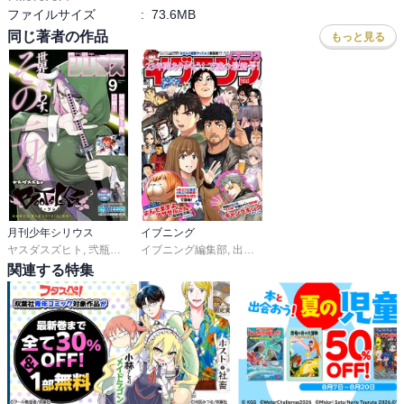
ファイルサイズ
:
73.6MB
同じ著者の作品
もっと見る
月刊少年シリウス
イブニング
ヤスダスズヒト
,
弐瓶勉
,
ＯＮＥ
イブニング編集部
,
あずま京太郎
,
,
出端祐大
ｂｏｓｅ
,
,
天樹征丸
園山ゆきの
,
さとうふみや
,
小菊路よう
,
,
関連する特集