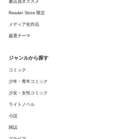
書店員オススメ
Reader Store 限定
メディア化作品
厳選テーマ
ジャンルから探す
コミック
少年・青年コミック
少女・女性コミック
ライトノベル
小説
雑誌
グラビア