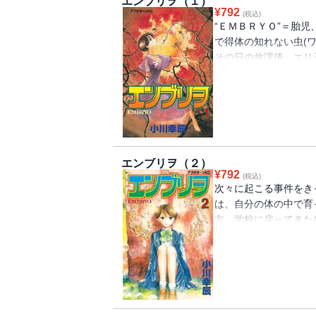
エンブリヲ（１）
¥
792
(税込)
“ＥＭＢＲＹＯ”＝胎
で得体の知れない虫(
その日の放課後、エリ
(あわ)に突然襲われ
ーム)たちに安房が噛み
エンブリヲ（２）
¥
792
(税込)
次々に起こる事件をき
は、自分の体の中で育
方、学校に戻ってきた
だの)たち生物部一同
体を探るべく動きはじ
された教師・葛西(か
て……!!