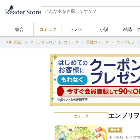
総合
コミック
ラノベ
小説
雑誌・
TOP(総合)
コミックフロア
コミック
男性コミック
エンブリヲ
エンブリヲ
コミック
最終巻
小川幸辰(著)
/
ア