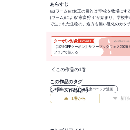
あらすじ
虫(ワーム)の女王の目的は“学校を牧場にす
(ワーム)による“家畜狩り”が始まり、学校
で生まれた生物の、途方も無い進化のカタチ
クーポン対象
10%OFF
2026.08.
【10%OFFクーポン】サマーブックフェス2026
フロアで使える
この作品の1巻
この作品のタグ
#
昆虫マンガ
#
昆虫パニック漫画
シリーズ作品(
3
件)
1巻から
新刊