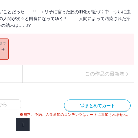
る”ことだった……!! エリ子に宿った胚の羽化が近づく中、ついに虫
中の人間が次々と餌食になってゆく!! ――人間によって汚染された沼
の結末は……!?
11まで
！全
この作品の最新巻
から
まとめてカート
※無料、予約、入荷通知のコンテンツはカートに追加されません。
1