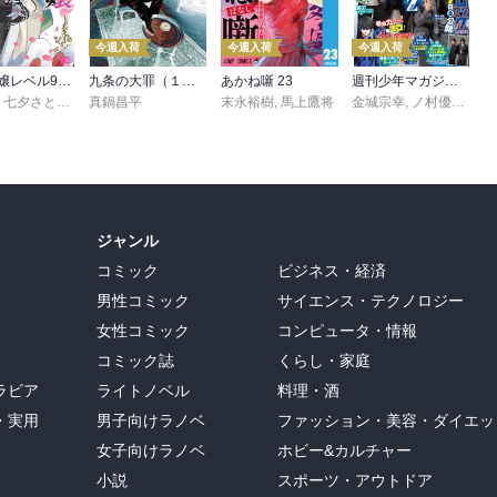
今週入荷
今週入荷
今週入荷
悪役令嬢レベル99 ～私は裏ボスですが魔王ではありません～ その６
九条の大罪（１７）
あかね噺 23
週刊少年マガジン 2026年36・37号[2026年8月5日発売]
,
七夕さとり
,
転
,
Tea
真鍋昌平
末永裕樹
,
馬上鷹将
金城宗幸
,
ノ村優介
,
真
ジャンル
コミック
ビジネス・経済
男性コミック
サイエンス・テクノロジー
女性コミック
コンピュータ・情報
コミック誌
くらし・家庭
ラビア
ライトノベル
料理・酒
・実用
男子向けラノベ
ファッション・美容・ダイエッ
女子向けラノベ
ホビー&カルチャー
小説
スポーツ・アウトドア