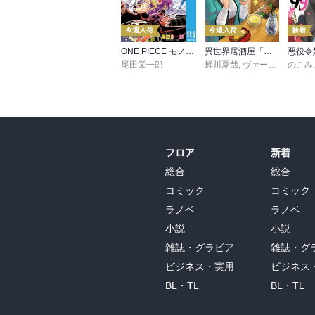
今週入荷
今週入荷
新着
ONE PIECE モノクロ版 115
異世界居酒屋「のぶ」(22)
尾田栄一郎
蝉川夏哉
,
ヴァージニア二等兵
のこみ
フロア
新着
総合
総合
コミック
コミック
ラノベ
ラノベ
小説
小説
雑誌・グラビア
雑誌・グ
ビジネス・実用
ビジネス
BL・TL
BL・TL