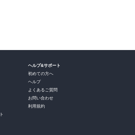
島ヒロ
,
宮島礼吏
,
新川直司
,
久世蘭
,
田中ドリル
,
御手元
,
吉河美希
,
鈴木央
,
ヒロユキ
,
ヘルプ&サポート
初めての方へ
ヘルプ
よくあるご質問
お問い合わせ
利用規約
ト