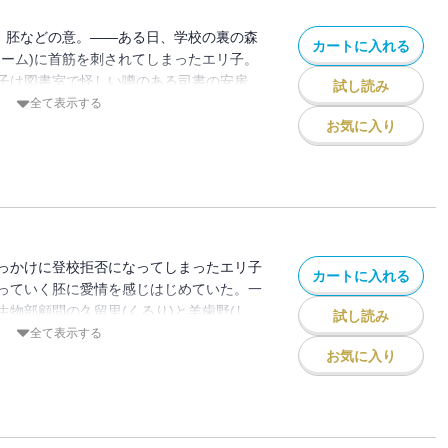
児、胚などの意。――ある日、学校の裏の森
カートに入れる
ワーム)に首筋を刺されてしまったエリ子。
子は図書室で怪しい噂のある司書の安房
試し読み
るが、どこからともなく現れた無数の虫(ワ
全て表示する
殺されてしまい……!!
お気に入り
っかけに登校拒否になってしまったエリ子
カートに入れる
っていく胚に愛情を感じはじめていた。一
生物部顧問の久留里(くるり)と羊歯野(し
試し読み
は、エリ子の脊椎に産み付けられた胚の正
全て表示する
める。しかし、人知れず虫(ワーム)に寄生
お気に入り
さい)によって新たな産み付けが行われ