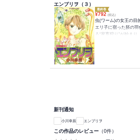
エンブリヲ（３）
最終巻
¥
792
(税込)
虫(ワーム)の女王の目
エリ子に宿った胚の羽
る“家畜狩り”が始ま
く!! ――人間によ
無い進化のカタチの結末
新刊通知
小川幸辰
エンブリヲ
この作品のレビュー
（
0
件）