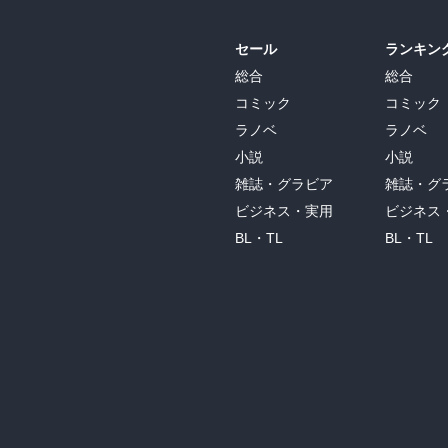
セール
ランキン
総合
総合
コミック
コミック
ラノベ
ラノベ
小説
小説
雑誌・グラビア
雑誌・グ
ビジネス・実用
ビジネス
BL・TL
BL・TL