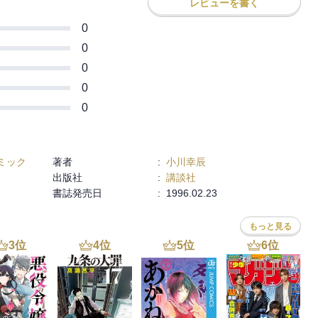
レビューを書く
0
0
0
0
0
ミック
著者
:
小川幸辰
出版社
:
講談社
書誌発売日
:
1996.02.23
もっと見る
3
位
4
位
5
位
6
位