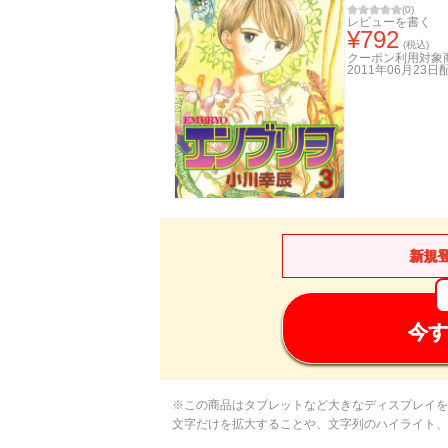
(
0
)
レビューを書く
¥
792
(税込)
クーポン利用対象
2011年06月23日
新規
今す
※この商品はタブレットなど大きなディスプレイを
文字だけを拡大することや、文字列のハイライト、