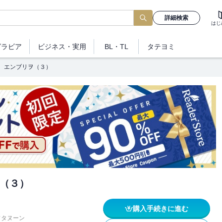
詳細検索
はじ
グラビア
ビジネス
・実用
BL・TL
タテヨミ
エンブリヲ（３）
（３）
購入手続きに進む
フタヌーン