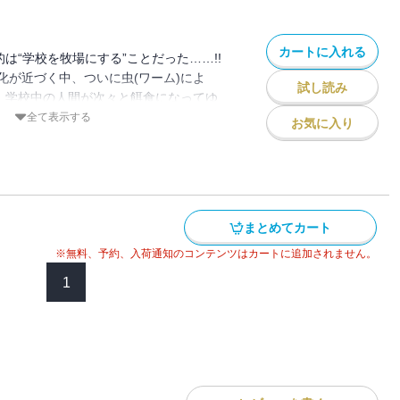
カートに入れる
的は“学校を牧場にする”ことだった……!!
化が近づく中、ついに虫(ワーム)によ
試し読み
り、学校中の人間が次々と餌食になってゆ
って汚染された沼で生まれた生物の、途方も
全て表示する
お気に入り
は……!?
まとめてカート
※無料、予約、入荷通知のコンテンツはカートに追加されません。
1