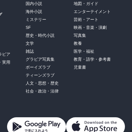
国内小説
地図・ガイド
海外小説
エンターテイメント
グ
ミステリー
芸術・アート
SF
映画・音楽・演劇
歴史・時代小説
写真集
文学
教養
雑誌
医学・福祉
ラビア
グラビア写真集
教育・語学・参考書
・実用
ボーイズラブ
児童書
ティーンズラブ
人文・思想・歴史
社会・政治・法律