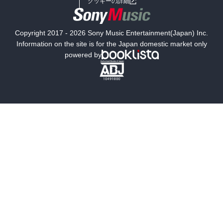
クッキーの詳細
国内小説
海外小説
Copyright 2017 - 2026 Sony Music Entertainment(Japan) Inc.
ミステリー
SF
Information on the site is for the Japan domestic market only
powered by
歴史・時代小説
文学
雑誌
グラビア写真集
ボーイズラブ
ティーンズラブ
人文・思想・歴史
社会・政治・法律
ビジネス・経済
サイエンス・テクノロジー
コンピュータ・情報
くらし・家庭
料理・酒
ファッション・美容・ダイエット