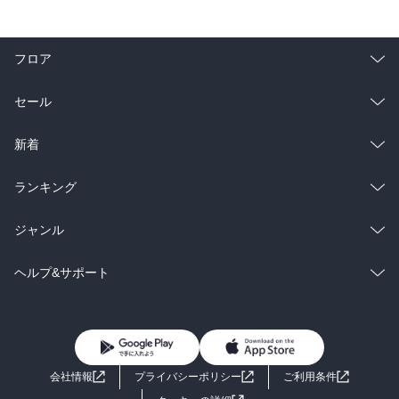
フロア
総合
コミック
セール
ラノベ
小説
総合
コミック
新着
雑誌・グラビア
ビジネス・実用
ラノベ
小説
総合
コミック
ランキング
BL・TL
雑誌・グラビア
ビジネス・実用
ラノベ
小説
総合
コミック
ジャンル
BL・TL
雑誌・グラビア
ビジネス・実用
ラノベ
小説
コミック
男性コミック
ヘルプ&サポート
BL・TL
雑誌・グラビア
ビジネス・実用
女性コミック
コミック誌
初めての方へ
ヘルプ
BL・TL
ライトノベル
男子向けラノベ
よくあるご質問
お問い合わせ
会社情報
プライバシーポリシー
ご利用条件
女子向けラノベ
小説
利用規約