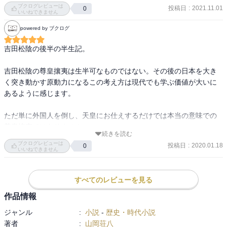
なぜなら、吉田松陰は、

ブクログレビューは
投稿日
:
2021.11.01
0
理屈では動かぬ現実に腹を立てているし、

いいねできません
日本を想うといって、暴力革命（討幕）に教え子を導いたのだとす
powered by ブクログ
ると、

吉田松陰の後半の半生記。

それが「大和魂」「日本の国体」を深く探索した思想などとどうし
て言えましょうか。

吉田松陰の尊皇攘夷は生半可なものではない。その後の日本を大き
く突き動かす原動力になるこの考え方は現代でも学ぶ価値が大いに
最後に、幕府に収攬されるとき、「孟子の教えを試してみたい」と
あるように感じます。

いうようなことを言っていますが、これがつまり、学者バカ、とい
うものです。
ただ単に外国人を倒し、天皇にお仕えするだけでは本当の意味での
尊皇攘夷ではありません。

続きを読む
ブクログレビューは
投稿日
:
2020.01.18
0
“日本の日本たる所以は、一君万民の理想顕現の中にしかない。この
いいねできません
理想がなければ、日本人はただの東海の一列島の土民に過ぎないの
ではないか。”

すべてのレビューを見る
※本著より引用

作品情報
日本人が日本人たる為に、その時代には尊皇攘夷が必要でした。グ
ジャンル
:
小説
-
歴史・時代小説
ローバル化した現代、日本人が日本人たる所以はどこにあるのか、
著者
:
山岡荘八
日本という国の存在意義はなんなのだろうか。そんなことを考えさ