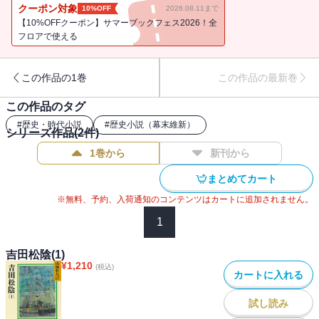
クーポン対象
10%OFF
2026.08.11まで
【10%OFFクーポン】サマーブックフェス2026！全
フロアで使える
この作品の1巻
この作品の最新巻
この作品のタグ
#
歴史・時代小説
#
歴史小説（幕末維新）
シリーズ作品(
2
件)
1巻から
新刊から
まとめてカート
※無料、予約、入荷通知のコンテンツはカートに追加されません。
1
吉田松陰(1)
¥
1,210
(税込)
カートに入れる
試し読み