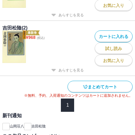
お気に入り
あらすじを見る
吉田松陰(2)
最新巻
カートに入れる
¥
968
(税込)
試し読み
お気に入り
あらすじを見る
まとめてカート
※無料、予約、入荷通知のコンテンツはカートに追加されません。
1
新刊通知
山岡荘八
吉田松陰