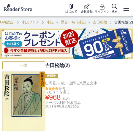
はじめて
会員登録
サインイン
検索
TOP(総合)
小説フロア
小説
歴史・時代小説
吉田松陰
吉田松陰(2)
吉田松陰(2)
小説
最新巻
山岡荘八(著)
/
山岡荘八歴史文庫
(
9
)
レビューを書く
¥
968
(税込)
クーポン利用対象商品
2011年06月23日
配信