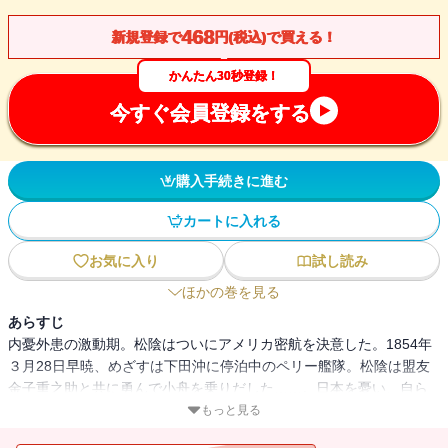
468
新規登録で
円(税込)で買える！
かんたん30秒登録！
今すぐ会員登録をする
購入手続きに進む
カートに入れる
お気に入り
試し読み
ほかの巻を見る
あらすじ
内憂外患の激動期。松陰はついにアメリカ密航を決意した。1854年
３月28日早暁、めざすは下田沖に停泊中のペリー艦隊。松陰は盟友
金子重之助と共に勇んで小舟を乗りだした……。日本を憂い、自ら
維新の起爆剤となって行動し、30歳で散った変革期のリーダー吉田
もっと見る
松陰の生涯を描く。完結篇。