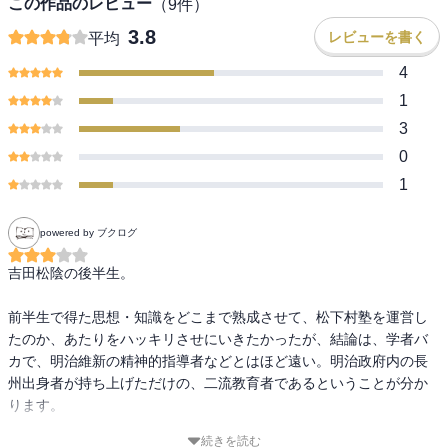
この作品のレビュー
（
9
件）
3.8
レビューを書く
平均
4
1
3
0
1
powered by ブクログ
吉田松陰の後半生。

前半生で得た思想・知識をどこまで熟成させて、松下村塾を運営し
たのか、あたりをハッキリさせにいきたかったが、結論は、学者バ
カで、明治維新の精神的指導者などとはほど遠い。明治政府内の長
州出身者が持ち上げただけの、二流教育者であるということが分か
ります。

続きを読む