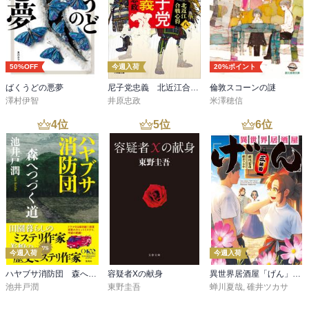
50%OFF
今週入荷
20%ポイント
ばくうどの悪夢
尼子党忠義 北近江合戦心得〈八〉
倫敦スコーンの謎
澤村伊智
井原忠政
米澤穂信
4
位
5
位
6
位
今週入荷
今週入荷
ハヤブサ消防団 森へつづく道
容疑者Xの献身
異世界居酒屋「げん」三杯目
池井戸潤
東野圭吾
蝉川夏哉
,
碓井ツカサ