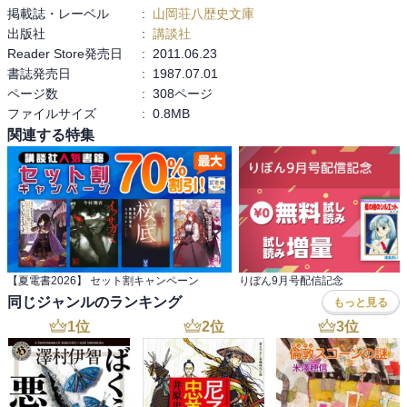
掲載誌・レーベル
:
山岡荘八歴史文庫
せられる吉田松陰の生き様でした。
出版社
:
講談社
Reader Store発売日
:
2011.06.23
書誌発売日
:
1987.07.01
ページ数
:
308ページ
ファイルサイズ
:
0.8MB
関連する特集
【夏電書2026】 セット割キャンペーン
りぼん9月号配信記念
同じジャンルのランキング
もっと見る
1
位
2
位
3
位