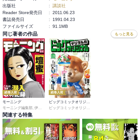
出版社
:
講談社
Reader Store発売日
:
2011.06.23
書誌発売日
:
1991.04.23
ファイルサイズ
:
91.1MB
同じ著者の作品
もっと見る
続巻入荷
続巻入荷
モーニング
ビッグコミックオリジナル
モーニング編集部
,
伊咲智太
,
オオイシヒロト
,
森高夕次
ビッグコミックオリジナル編集部
,
足立金太郎
,
出端祐大
,
江
関連する特集