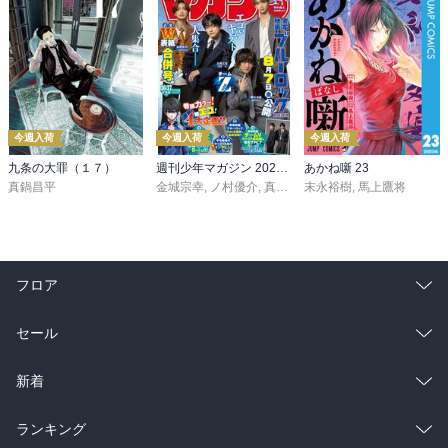
今週入荷
今週入荷
今週入荷
九条の大罪（１７）
週刊少年マガジン 2026年36・37号[2026年8月5日発売]
あかね噺 23
真鍋昌平
金城宗幸
,
ノ村優介
,
真島ヒロ
末永裕樹
,
宮島礼吏
,
馬上鷹将
,
新川直司
,
久
フロア
総合
コミック
セール
ラノベ
小説
総合
コミック
新着
雑誌・グラビア
ビジネス・実用
ラノベ
小説
総合
コミック
ランキング