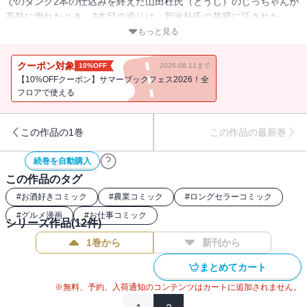
でのタンク2本の仕込みを終えた山田杜氏（とうじ）のじっちゃんが
高熱に倒れたとき、3本目の造りは、新米杜氏の草壁に託された…。
「龍錦」と河島町の未来を懸けて、日本一の吟醸酒造りを目指した
もっと見る
『夏子の酒』、夏子の夢と情熱が実を結ぶ、感動の完結編！
クーポン対象
10%OFF
2026.08.11まで
【10%OFFクーポン】サマーブックフェス2026！全
フロアで使える
この作品の1巻
この作品の最新巻
続巻を自動購入
この作品のタグ
#
お酒好きコミック
#
農業コミック
#
ロングセラーコミック
#
グルメ漫画
#
お仕事コミック
シリーズ作品(
12
件)
1巻から
新刊から
まとめてカート
※無料、予約、入荷通知のコンテンツはカートに追加されません。