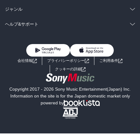
BL・TL
雑誌・グラビア
ビジネス・実用
ラノベ
小説
総合
コミック
ジャンル
BL・TL
雑誌・グラビア
ビジネス・実用
ラノベ
小説
コミック
男性コミック
ヘルプ&サポート
BL・TL
雑誌・グラビア
ビジネス・実用
女性コミック
コミック誌
初めての方へ
ヘルプ
BL・TL
ライトノベル
男子向けラノベ
よくあるご質問
お問い合わせ
会社情報
プライバシーポリシー
ご利用条件
女子向けラノベ
小説
利用規約
クッキーの詳細
国内小説
海外小説
Copyright 2017 - 2026 Sony Music Entertainment(Japan) Inc.
ミステリー
SF
Information on the site is for the Japan domestic market only
powered by
歴史・時代小説
文学
雑誌
グラビア写真集
ボーイズラブ
ティーンズラブ