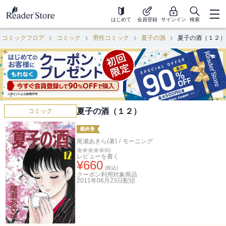
はじめて
会員登録
サインイン
検索
コミックフロア
コミック
男性コミック
夏子の酒
夏子の酒（１２）
夏子の酒（１２）
コミック
最終巻
尾瀬あきら(著)
/
モーニング
(
0
)
レビューを書く
¥
660
(税込)
クーポン利用対象商品
2011年06月23日
配信