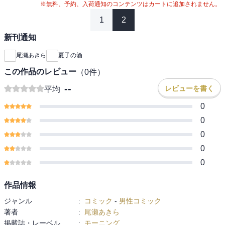
※無料、予約、入荷通知のコンテンツはカートに追加されません。
1
2
新刊通知
尾瀬あきら
夏子の酒
この作品のレビュー
（
0
件）
--
レビューを書く
平均
0
0
0
0
0
作品情報
ジャンル
:
コミック
-
男性コミック
著者
:
尾瀬あきら
掲載誌・レーベル
:
モーニング