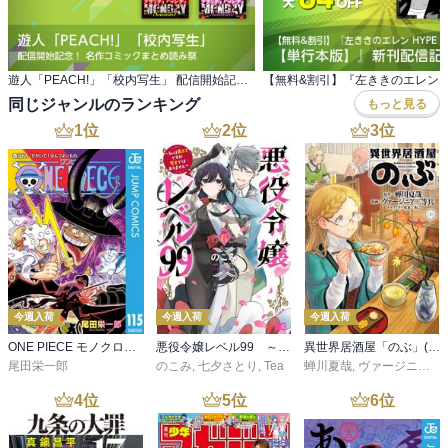
遊人「PEACH!」「校内写生」 配信開始記念！ 名作コミックまとめ読み祭
同じジャンルのランキング
もっと見る
1
位
2
位
3
位
今週入荷
今週入荷
今週入荷
ONE PIECE モノクロ版 115
悪役令嬢レベル99 ～私は裏ボスですが魔王ではありません～ その６
異世界居酒屋「のぶ」(22)
尾田栄一郎
のこみ
,
七夕さとり
,
Tea
蝉川夏哉
,
ヴァージニア二等兵
4
位
5
位
6
位