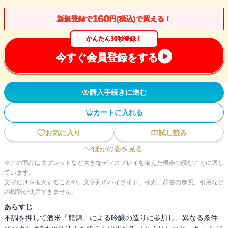
160
新規登録で
円(税込)で買える！
かんたん30秒登録！
今すぐ会員登録をする
購入手続きに進む
カートに入れる
お気に入り
試し読み
ほかの巻を見る
※この商品はタブレットなど大きなディスプレイを備えた機器で読むことに適し
ています。
文字だけを拡大することや、文字列のハイライト、検索、辞書の参照、引用など
の機能が使用できません。
あらすじ
不調を押して酒米「龍錦」による吟醸の造りに参加し、異なる条件