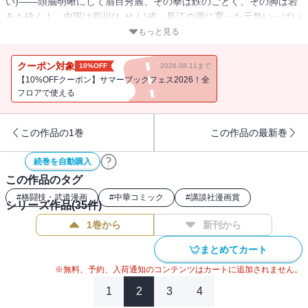
い)――頭脳明晰にして眉目秀麗、その拳は鉄のごとく、その脚は岩
をも砕く！ 中国は四川(しせん)省、長江の源に育った元気いっぱい
のカンフー少年・チンミがたどる拳精への長き道のり!!
もっと見る
クーポン対象
10%OFF
2026.08.11まで
【10%OFFクーポン】サマーブックフェス2026！全
フロアで使える
この作品の1巻
この作品の最新巻
続巻を自動購入
この作品のタグ
#
格闘技・武道漫画
#
中華コミック
#
講談社漫画賞
シリーズ作品(
35
件)
1巻から
新刊から
まとめてカート
※無料、予約、入荷通知のコンテンツはカートに追加されません。
1
2
3
4