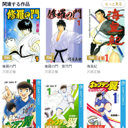
関連する作品
もっと見る
完結
完結
完結
修羅の門
修羅の門 第弐門
海皇紀
川原正敏
川原正敏
川原正敏
完結
続巻入荷
セールあり