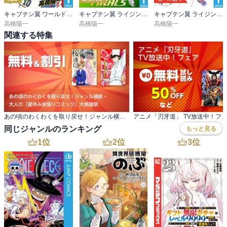
キャプテン翼 ワールドユース編
キャプテン翼 ライジングサン FINALS
キャプテン翼 ライジングサン
高橋陽一
高橋陽一
高橋陽一
関連する特集
あの頃のわくわくを取り戻せ！ジャンル横断・ 大人の「夏休み欲張りコミック」大感謝祭
アニメ「刃牙道」 TV放送中！フ
同じジャンルのランキング
もっと見る
1
位
2
位
3
位