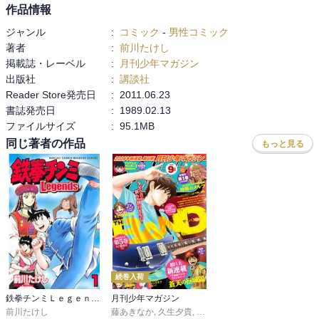
作品情報
ジャンル
:
コミック
-
男性コミック
著者
:
前川たけし
掲載誌・レーベル
:
月刊少年マガジン
出版社
:
講談社
Reader Store発売日
:
2011.06.23
書誌発売日
:
1989.02.13
ファイルサイズ
:
95.1MB
同じ著者の作品
もっと見る
続巻入荷
鉄拳チンミＬｅｇｅｎｄｓ
月刊少年マガジン
前川たけし
藤あきなか
,
久生夕貴
,
和田あつむ
,
岩矢滉一朗
,
沖田さ