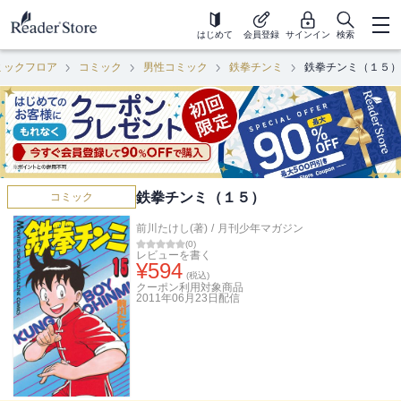
はじめて
会員登録
サインイン
検索
ミックフロア
コミック
男性コミック
鉄拳チンミ
鉄拳チンミ（１５）
鉄拳チンミ（１５）
コミック
前川たけし(著)
/
月刊少年マガジン
(
0
)
レビューを書く
¥
594
(税込)
クーポン利用対象商品
2011年06月23日
配信