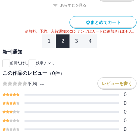
あらすじを見る
まとめてカート
※無料、予約、入荷通知のコンテンツはカートに追加されません。
1
2
3
4
新刊通知
前川たけし
鉄拳チンミ
この作品のレビュー
（
0
件）
--
レビューを書く
平均
0
0
0
0
0