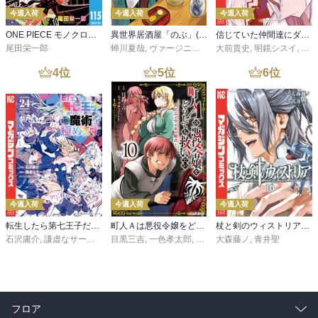
今週入荷
今週入荷
今週入荷
ONE PIECE モノクロ版 115
異世界居酒屋「のぶ」(22)
信じていた仲間達にダンジョン奥地で殺されかけたがギフト『無限ガチャ』でレベル９９９９の仲間達を手に入れて元パーティーメンバーと世界に復讐＆『ざまぁ！』します！（２３）
尾田栄一郎
蝉川夏哉
,
ヴァージニア二等兵
大前貴史
,
転
,
明鏡シスイ
,
ｔｅ
4
位
5
位
6
位
今週入荷
今週入荷
今週入荷
転生したら第七王子だったので、気ままに魔術を極めます（２４）
町人Ａは悪役令嬢をどうしても救いたい ～どぶと空と氷の姫君～１０【電子書店共通特典イラスト付】
杖と剣のウィストリア（１６）
石沢庸介
,
謙虚なサークル
,
メル。
目黒三吉
,
一色孝太郎
,
Parum
大森藤ノ
,
青井聖
フロア