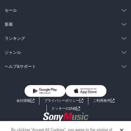
総合
コミック
セール
ラノベ
小説
総合
コミック
新着
雑誌・グラビア
ビジネス・実用
ラノベ
小説
総合
コミック
ランキング
BL・TL
雑誌・グラビア
ビジネス・実用
ラノベ
小説
総合
コミック
ジャンル
BL・TL
雑誌・グラビア
ビジネス・実用
ラノベ
小説
コミック
男性コミック
ヘルプ&サポート
BL・TL
雑誌・グラビア
ビジネス・実用
女性コミック
コミック誌
初めての方へ
ヘルプ
BL・TL
ライトノベル
男子向けラノベ
よくあるご質問
お問い合わせ
会社情報
プライバシーポリシー
ご利用条件
女子向けラノベ
小説
利用規約
クッキーの詳細
国内小説
海外小説
Copyright 2017 - 2026 Sony Music Entertainment(Japan) Inc.
By clicking “Accept All Cookies”, you agree to the storing of