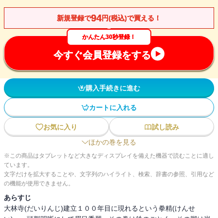
94
新規登録で
円(税込)で買える！
かんたん30秒登録！
今すぐ会員登録をする
購入手続きに進む
カートに入れる
お気に入り
試し読み
ほかの巻を見る
※この商品はタブレットなど大きなディスプレイを備えた機器で読むことに適し
ています。
文字だけを拡大することや、文字列のハイライト、検索、辞書の参照、引用など
の機能が使用できません。
あらすじ
大林寺(だいりんじ)建立１００年目に現れるという拳精(けんせ