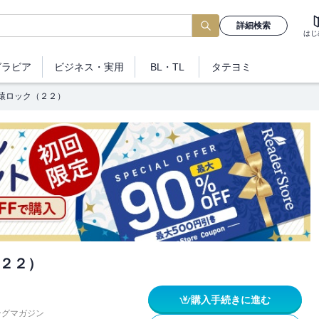
詳細検索
はじ
グラビア
ビジネス
・実用
BL・TL
タテヨミ
猿ロック（２２）
２２）
購入手続きに進む
ングマガジン