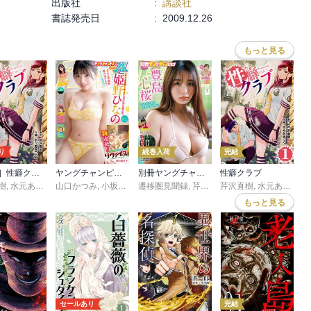
出版社
:
講談社
書誌発売日
:
2009.12.26
もっと見る
り
続巻入荷
完結
［話売］性癖クラブ
ヤングチャンピオン烈
別冊ヤングチャンピオン
性癖クラブ
樹
,
水元あきつぐ
山口かつみ
,
小坂泰之
,
遷移圏見聞録
鯨川リョウ
,
施川ユウキ
,
芹沢直樹
芹沢直樹
,
,
みずたまこと
クール教信者
,
水元あきつぐ
,
,
施川ユ
近江の
もっと見る
セールあり
完結