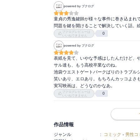
powered by ブクログ
童貞の秀逸鍵師が様々な事件に巻き込まれ
問題を鍵を開けることで解決していく話。
ブクログレビューは
0
いいねできません
powered by ブクログ
表紙を見て、いやな予感はしたんだけど、や
サル達も、もう高校卒業なのね。

池袋ウエストゲートパークばりのトラブルシ
笑いあり、エロあり。もちろんカッコよさも
実写映画は、どうなのかなあ。
ブクログレビューは
0
いいねできません
作品情報
ジャンル
:
コミック
-
男性コ