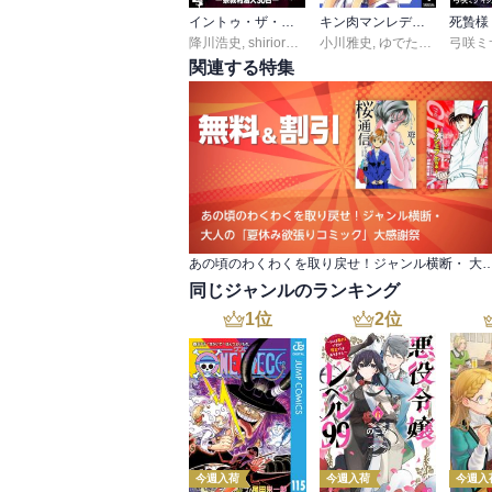
イントゥ・ザ・カルト ―宗教村潜入３０日―
キン肉マンレディー
死贄様
降川浩史
,
shirioretombo
小川雅史
,
ゆでたまご
弓咲ミ
関連する特集
あの頃のわくわくを取り戻せ！ジャンル横断・ 大人の「夏休み欲
同じジャンルのランキング
1
位
2
位
今週入荷
今週入荷
今週入