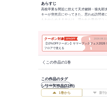
あらすじ
高校卒業を間近に控えて天才鍵師・猿丸耶
キーが突然店にやってきた。思わぬ訪問者
もわからぬままサルは、浮かれた気分でユ
となるのだった。ついに完結、高校生鍵師ア
クーポン対象
10%OFF
2026.08.
【10%OFFクーポン】サマーブックフェス2026
フロアで使える
この作品の1巻
この作品のタグ
#
お仕事コミック
シリーズ作品(
22
件)
1巻から
新刊