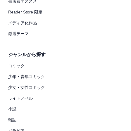
書店員オススメ
Reader Store 限定
メディア化作品
厳選テーマ
ジャンルから探す
コミック
少年・青年コミック
少女・女性コミック
ライトノベル
小説
雑誌
グラビア