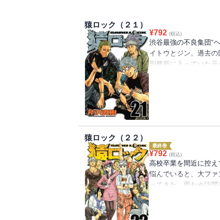
猿ロック（２１）
¥
792
(税込)
渋谷最強の不良集団“
イトウとジン。過去の
刑務所に入っていた元
復讐を始めた。非情な
破していくジン。ジン
せるサイトウ。戦いは
トウvs.ジン最終戦争編
猿ロック（２２）
最終巻
¥
792
(税込)
高校卒業を間近に控え
悩んでいると、大ファ
ってきた。思わぬ訪問
に来るようせっつかれ
分でユッキーの自宅を
件の始まりとなるのだ