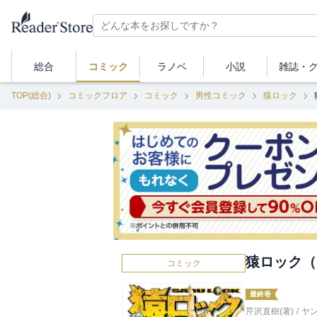
総合
コミック
ラノベ
小説
雑誌・
TOP(総合)
コミックフロア
コミック
男性コミック
猿ロック
猿ロック（
コミック
最終巻
芹沢直樹(著)
/
ヤ