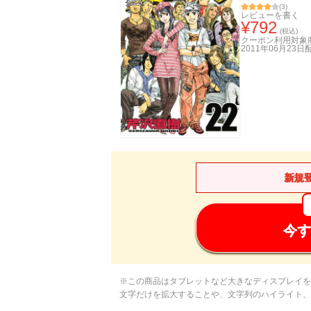
(
3
)
レビューを書く
¥
792
(税込)
クーポン利用対象
2011年06月23日
新規
今す
※この商品はタブレットなど大きなディスプレイを
文字だけを拡大することや、文字列のハイライト、