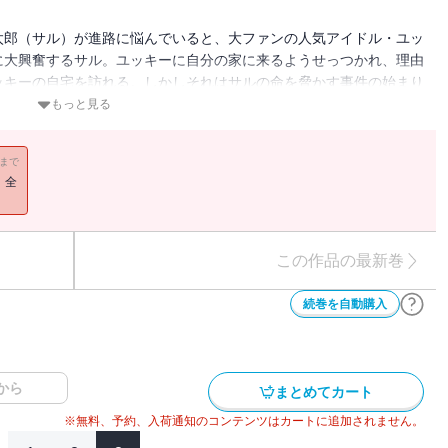
太郎（サル）が進路に悩んでいると、大ファンの人気アイドル・ユッ
に大興奮するサル。ユッキーに自分の家に来るようせっつかれ、理由
ッキーの自宅を訪れる。しかしそれはサルの命を脅かす事件の始まり
クション!!
もっと見る
11まで
！全
この作品の最新巻
続巻を自動購入
から
まとめてカート
※無料、予約、入荷通知のコンテンツはカートに追加されません。