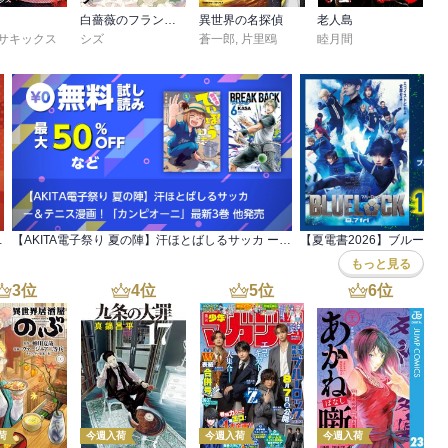
白薔薇のフランケンシュタイン
異世界の名探偵
老人島
サキックス
シズ
蒼一郎
,
片里鴎
睦月間
張りコミック」大感謝祭
【AKITA電子祭り 夏の陣】汗ほとばしるサッカ ー＆テニス漫画！「カンピオーニ」最新3巻 他発売
もっと見る
3
位
4
位
5
位
6
位
荷
今週入荷
今週入荷
今週入荷