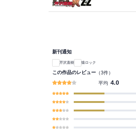
ン!!
新刊通知
芹沢直樹
猿ロック
この作品のレビュー
（
3
件）
4.0
平均