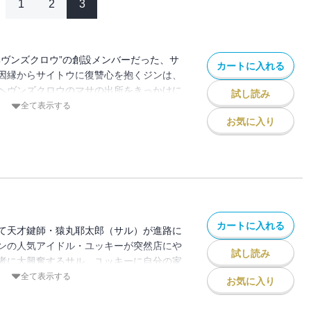
1
2
3
ヘヴンズクロウ”の創設メンバーだった、サ
カートに入れる
因縁からサイトウに復讐心を抱くジンは、
ヘヴンズクロウのマサの出所をきっかけに
試し読み
怒りにまかせ、サイトウの大事なものを爆
全て表示する
の居場所が一向につかめず、苛立ちを募ら
お気に入り
激化し、渋谷の街が炎に包まれる!! サイ
、完結!!
カートに入れる
て天才鍵師・猿丸耶太郎（サル）が進路に
ンの人気アイドル・ユッキーが突然店にや
試し読み
者に大興奮するサル。ユッキーに自分の家
、理由もわからぬままサルは、浮かれた気
全て表示する
お気に入り
訪れる。しかしそれはサルの命を脅かす事
った。ついに完結、高校生鍵師アクショ