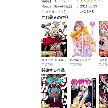
掲載誌・レーベル
:
ヤングマガジン
Reader Store発売日
:
2011.06.23
ファイルサイズ
:
142.3MB
同じ著者の作品
続巻入荷
無料あ
猿ロック REBOOT
私の家はラブホテル 単行本版
芹沢直樹
芹沢直樹
芹沢直
関連する作品
完結
完結
完結