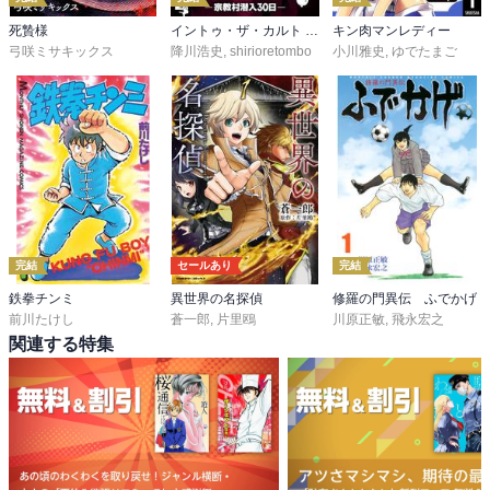
死贄様
イントゥ・ザ・カルト ―宗教村潜入３０日―
キン肉マンレディー
弓咲ミサキックス
降川浩史
,
shirioretombo
小川雅史
,
ゆでたまご
完結
セールあり
完結
鉄拳チンミ
異世界の名探偵
修羅の門異伝 ふでかげ
前川たけし
蒼一郎
,
片里鴎
川原正敏
,
飛永宏之
関連する特集