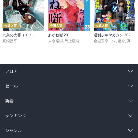
今週入荷
今週入荷
今週入荷
九条の大罪（１７）
あかね噺 23
週刊少年マガジン 2026年36・37号[2026年8月5日発売]
真鍋昌平
末永裕樹
,
馬上鷹将
金城宗幸
,
ノ村優介
,
真島ヒロ
フロア
総合
コミック
セール
ラノベ
小説
総合
コミック
新着
雑誌・グラビア
ビジネス・実用
ラノベ
小説
総合
コミック
ランキング
BL・TL
雑誌・グラビア
ビジネス・実用
ラノベ
小説
総合
コミック
ジャンル