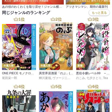
あの頃のわくわくを取り戻せ！ジャンル横断・ 大人の「夏休み欲張りコミック」大感謝祭
同じジャンルのランキング
もっと見る
1
位
2
位
3
位
今週入荷
今週入荷
新着
ONE PIECE モノクロ版 115
異世界居酒屋「のぶ」(22)
悪役令嬢レベル99 ～私は裏ボスですが魔王ではありません～ その６
尾田栄一郎
蝉川夏哉
,
ヴァージニア二等兵
のこみ
,
転
,
七夕さとり
,
Tea
4
位
5
位
6
位