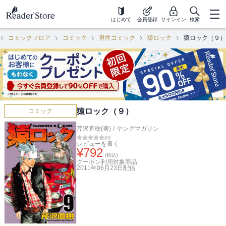
はじめて
会員登録
サインイン
検索
コミックフロア
コミック
男性コミック
猿ロック
猿ロック（９）
猿ロック（９）
コミック
芹沢直樹(著)
/
ヤングマガジン
(
0
)
レビューを書く
¥
792
(税込)
クーポン利用対象商品
2011年06月23日
配信