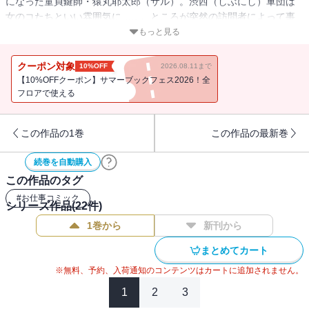
になった童貞鍵師・猿丸耶太郎（サル）。渋西（しぶにし）軍団は
女のコたちといい雰囲気に……。ところが突然の訪問者によって事
態は思わぬ展開へ!? そして、ヘヴンズクロウのサイトウが扱った中
もっと見る
古車マスタングが、謎の男によって盗まれた！ 盗難に加担してし
まったサルは、犯人を追うが……？ “マスタング盗難事件編”白熱！
クーポン対象
10%OFF
2026.08.11まで
【10%OFFクーポン】サマーブックフェス2026！全
フロアで使える
この作品の1巻
この作品の最新巻
続巻を自動購入
この作品のタグ
#
お仕事コミック
シリーズ作品(
22
件)
1巻から
新刊から
まとめてカート
※無料、予約、入荷通知のコンテンツはカートに追加されません。
1
2
3