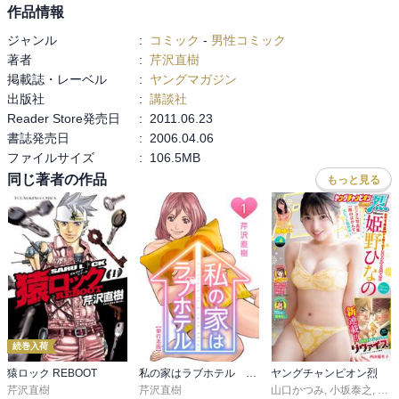
作品情報
ジャンル
:
コミック
-
男性コミック
著者
:
芹沢直樹
掲載誌・レーベル
:
ヤングマガジン
出版社
:
講談社
Reader Store発売日
:
2011.06.23
書誌発売日
:
2006.04.06
ファイルサイズ
:
106.5MB
同じ著者の作品
もっと見る
続巻入荷
猿ロック REBOOT
私の家はラブホテル 単行本版
ヤングチャンピオン烈
芹沢直樹
芹沢直樹
山口かつみ
,
小坂泰之
,
鯨川