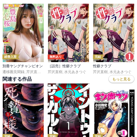
続巻入荷
無料あり
完結
別冊ヤングチャンピオン
［話売］性癖クラブ
性癖クラブ
遷移圏見聞録
,
芹沢直樹
,
みずたまこと
芹沢直樹
,
水元あきつぐ
,
施川ユウキ
,
森野昼
芹沢直樹
,
蔵人幸明
,
水元あきつぐ
,
榊原宗々
,
綱
関連する作品
もっと見る
完結
完結
完結