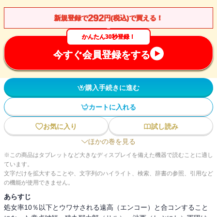
292
新規登録で
円(税込)で買える！
かんたん30秒登録！
今すぐ会員登録をする
購入手続きに進む
カートに入れる
お気に入り
試し読み
ほかの巻を見る
※この商品はタブレットなど大きなディスプレイを備えた機器で読むことに適し
ています。
文字だけを拡大することや、文字列のハイライト、検索、辞書の参照、引用など
の機能が使用できません。
あらすじ
処女率10％以下とウワサされる遠高（エンコー）と合コンすること