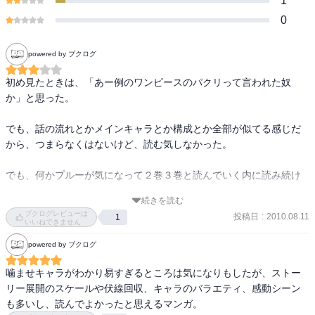
1
0
powered by ブクログ
初め見たときは、「あー例のワンピースのパクリって言われた奴
か」と思った。

でも、話の流れとかメインキャラとか構成とか全部が似てる感じだ
から、つまらなくはないけど、読む気しなかった。

でも、何かプルーが気になって２巻３巻と読んでいく内に読み続け
てしまった。
続きを読む
ブクログレビューは
投稿日
:
2010.08.11
1
いいねできません
powered by ブクログ
噛ませキャラがわかり易すぎるところは気になりもしたが、ストー
リー展開のスケールや伏線回収、キャラのバラエティ、感動シーン
も多いし、読んでよかったと思えるマンガ。