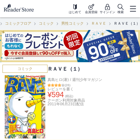
はじめて
会員登録
サインイン
検索
コミックフロア
コミック
男性コミック
ＲＡＶＥ
ＲＡＶＥ（１）
ＲＡＶＥ（１）
コミック
真島ヒロ(著)
/
週刊少年マガジン
(
26
)
レビューを書く
¥
594
(税込)
クーポン利用対象商品
2011年06月23日
配信