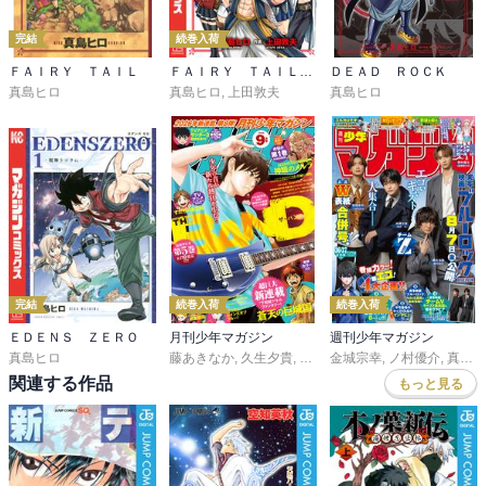
完結
続巻入荷
ＦＡＩＲＹ ＴＡＩＬ
ＦＡＩＲＹ ＴＡＩＬ １００ ＹＥＡＲＳ ＱＵＥＳＴ
ＤＥＡＤ ＲＯＣＫ
真島ヒロ
真島ヒロ
,
上田敦夫
真島ヒロ
完結
続巻入荷
続巻入荷
ＥＤＥＮＳ ＺＥＲＯ
月刊少年マガジン
週刊少年マガジン
真島ヒロ
藤あきなか
,
久生夕貴
,
和田あつむ
金城宗幸
,
岩矢滉一朗
,
ノ村優介
,
,
沖田さ
真島ヒロ
関連する作品
もっと見る