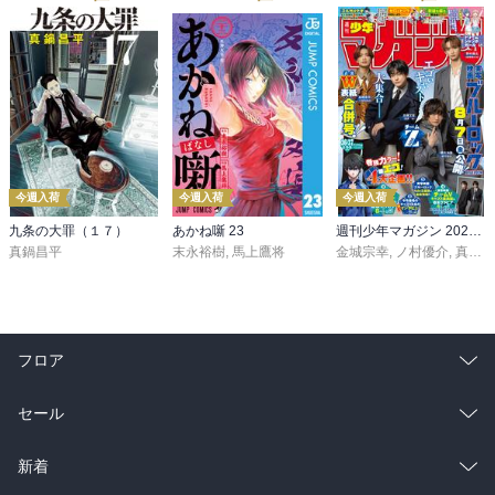
今週入荷
今週入荷
今週入荷
九条の大罪（１７）
あかね噺 23
週刊少年マガジン 2026年36・37号[2026年8月5日発売]
真鍋昌平
末永裕樹
,
馬上鷹将
金城宗幸
,
ノ村優介
,
真島ヒロ
フロア
総合
コミック
セール
ラノベ
小説
総合
コミック
新着