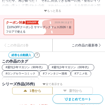
たった今、再び蘇った！ それに対抗できる唯一の光・聖石レイヴ
の使い手として選ばれた少年、それが──ハル!! ５０年前の光と闇
の戦争を知る、レイヴの使い？プルーとともに、残る４つのレイヴ
もっと見る
を求めて、生まれ故郷ガラージュ島から大陸へと旅立った!! アニメ
化もされた大人気冒険ファンタジー！
クーポン対象
10%OFF
2026.08.11まで
【10%OFFクーポン】サマーブックフェス2026！全
フロアで使える
この作品の1巻
この作品の最新巻
続巻を自動購入
この作品のタグ
#
週刊少年マガジン（90年代）
#
週刊少年マガジン（00年代）
#
ロングセラーコミック
#
ファンタジー漫画
#
アニメ化
#
本格ファンタジー漫画
シリーズ作品(
35
件)
全て表示する
1巻から
新刊から
まとめてカート