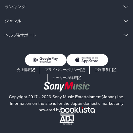
雑誌・グラビア
ビジネス・実用
ラノベ
小説
総合
コミック
ランキング
BL・TL
雑誌・グラビア
ビジネス・実用
ラノベ
小説
総合
コミック
ジャンル
BL・TL
雑誌・グラビア
ビジネス・実用
ラノベ
小説
コミック
男性コミック
ヘルプ&サポート
BL・TL
雑誌・グラビア
ビジネス・実用
女性コミック
コミック誌
初めての方へ
ヘルプ
BL・TL
ライトノベル
男子向けラノベ
よくあるご質問
お問い合わせ
会社情報
プライバシーポリシー
ご利用条件
女子向けラノベ
小説
利用規約
クッキーの詳細
国内小説
海外小説
Copyright 2017 - 2026 Sony Music Entertainment(Japan) Inc.
ミステリー
SF
Information on the site is for the Japan domestic market only
powered by
歴史・時代小説
文学
雑誌
グラビア写真集