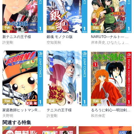
予約
完結
完結
新テニスの王子様
銀魂 モノクロ版
NARUTO―ナルト― 木ノ葉新伝 湯煙忍法帖
許斐剛
空知英秋
岸本斉史
,
ひなたしょう
,
斎
完結
完結
完結
家庭教師ヒットマンREBORN! モノクロ版
テニスの王子様
るろうに剣心―明治剣客浪漫譚― カラー版
天野明
許斐剛
和月伸宏
関連する特集