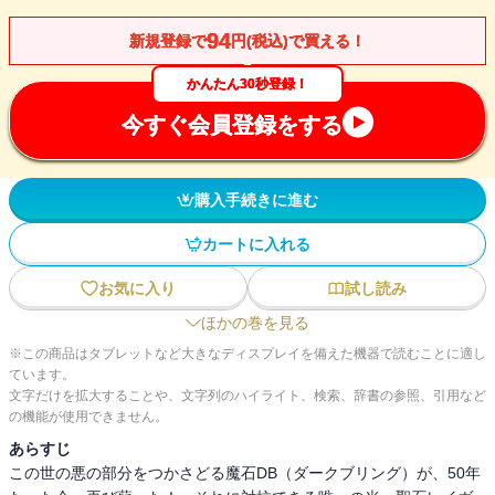
94
新規登録で
円(税込)で買える！
かんたん30秒登録！
今すぐ会員登録をする
購入手続きに進む
カートに入れる
お気に入り
試し読み
ほかの巻を見る
※この商品はタブレットなど大きなディスプレイを備えた機器で読むことに適し
ています。
文字だけを拡大することや、文字列のハイライト、検索、辞書の参照、引用など
の機能が使用できません。
あらすじ
この世の悪の部分をつかさどる魔石DB（ダークブリング）が、50年