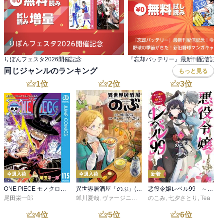
りぼんフェスタ2026開催記念
同じジャンルのランキング
もっと見る
1
位
2
位
3
位
今週入荷
今週入荷
新着
ONE PIECE モノクロ版 115
異世界居酒屋「のぶ」(22)
悪役令嬢レベル99 ～私は裏ボスですが魔王ではありません～ その６
尾田栄一郎
蝉川夏哉
,
ヴァージニア二等兵
のこみ
,
転
,
七夕さとり
,
Tea
4
位
5
位
6
位