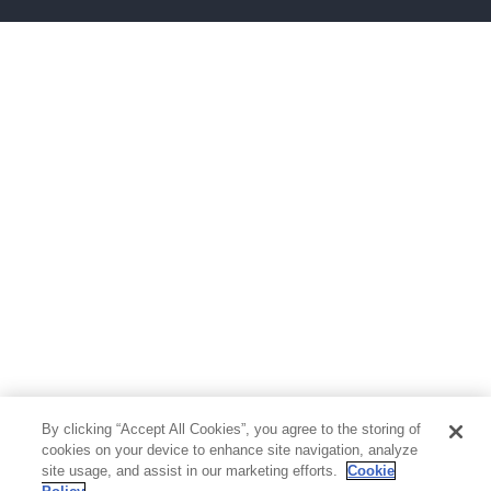
ボーイズラブ
ティーンズラブ
人文・思想・歴史
社会・政治・法律
ビジネス・経済
サイエンス・テクノロジー
コンピュータ・情報
くらし・家庭
料理・酒
ファッション・美容・ダイエット
ホビー&カルチャー
スポーツ・アウトドア
地図・ガイド
エンターテイメント
芸術・アート
映画・音楽・演劇
By clicking “Accept All Cookies”, you agree to the storing of
写真集
教養
cookies on your device to enhance site navigation, analyze
site usage, and assist in our marketing efforts.
Cookie