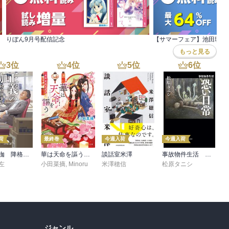
りぼん9月号配信記念
【サマーフェア】池田理代
もっと見る
3
位
4
位
5
位
6
位
荷
最終巻
今週入荷
今週入荷
正義の枷 降格刑事2
華は天命を謳う 莉国後宮女医伝 五
談話室米澤
事故物件生活 恐い日常
左
小田菜摘
,
Minoru
米澤穂信
松原タニシ
ジャンル