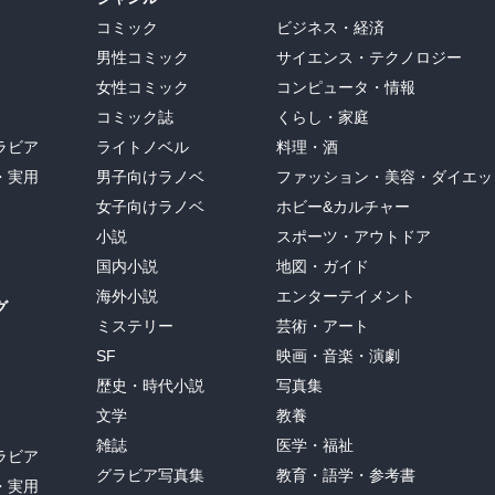
コミック
ビジネス・経済
男性コミック
サイエンス・テクノロジー
女性コミック
コンピュータ・情報
コミック誌
くらし・家庭
ラビア
ライトノベル
料理・酒
・実用
男子向けラノベ
ファッション・美容・ダイエッ
女子向けラノベ
ホビー&カルチャー
小説
スポーツ・アウトドア
国内小説
地図・ガイド
海外小説
エンターテイメント
グ
ミステリー
芸術・アート
SF
映画・音楽・演劇
歴史・時代小説
写真集
文学
教養
雑誌
医学・福祉
ラビア
グラビア写真集
教育・語学・参考書
・実用