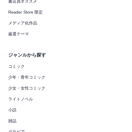
書店員オススメ
Reader Store 限定
メディア化作品
厳選テーマ
ジャンルから探す
コミック
少年・青年コミック
少女・女性コミック
ライトノベル
小説
雑誌
グラビア