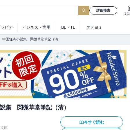
詳細検索
はじ
グラビア
ビジネス
・実用
BL・TL
タテヨミ
中国怪奇小説集 閲微草堂筆記（清）
説集 閲微草堂筆記（清）
今すぐ読む
空文庫