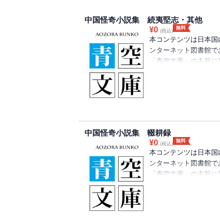
中国怪奇小説集 続夷堅志・其他
無料
¥
0
(税込)
本コンテンツは日本国
ンターネット図書館で
「青空文庫」の主旨に
り、注釈等が追記され
中国怪奇小説集 輟耕録
無料
¥
0
(税込)
本コンテンツは日本国
ンターネット図書館で
「青空文庫」の主旨に
り、注釈等が追記され