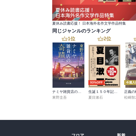
夏休み読書応援！ 日本海外名作文学作品特集
同じジャンルのランキング
1
位
2
位
93%OFF
今週入
ナミヤ雑貨店の奇蹟
生誕１５０年記念 夏目漱石 名作セット
東野圭吾
夏目漱石
松嶋智
フロア
新着