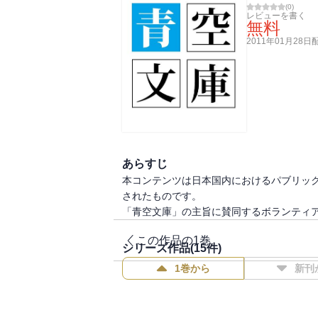
(
0
)
レビューを書く
無料
2011年01月28日
あらすじ
本コンテンツは日本国内におけるパブリッ
されたものです。
「青空文庫」の主旨に賛同するボランティ
この作品の1巻
シリーズ作品(
15
件)
1巻から
新刊