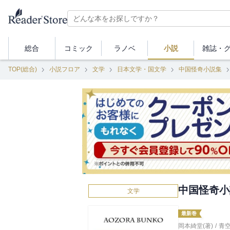
総合
コミック
ラノベ
小説
雑誌・
TOP(総合)
小説フロア
文学
日本文学・国文学
中国怪奇小説集
中国怪奇小
文学
最新巻
岡本綺堂(著)
/
青