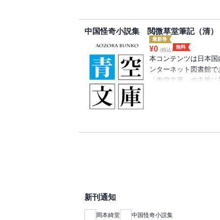
中国怪奇小説集 閲微草堂筆記（清）
最新巻
無料
¥
0
(税込)
本コンテンツは日本国
ンターネット図書館で
「青空文庫」の主旨に
り、注釈等が追記され
新刊通知
岡本綺堂
中国怪奇小説集