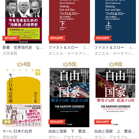
30%OFF
50%OFF
50%OFF
新書 世界現代史 なぜ「力こそ正義」はよみがえったのか
ファスト＆スロー （下）
ファスト＆スロー （上）
川北省吾
ダニエル・カーネマン
,
村井章子
ダニエル・カーネマン
,
村
4
位
5
位
6
位
新着
50%OFF
50%OFF
ヤバい日本の住所
自由と国家 下 繁栄する国 衰退する国
自由と国家 上 繁栄する国 衰退する国
河合太郎
ダロン・アセモグル
,
ジェイムズ・Ａ・ロビンソン
ダロン・アセモグル
,
ジェ
,
櫻