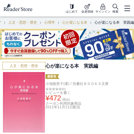
はじめて
会員登録
サインイン
検索
ア
人文・思想・歴史
心理学
心が楽になる本
心が楽になる本 実践編
心が楽になる本 実践編
人文・思想・歴史
最新巻
小池能里子(著)
/
扶桑社ＢＯＯＫＳ文庫
(
0
)
レビューを書く
¥
472
(税込)
クーポン利用対象商品
2011年11月11日
配信