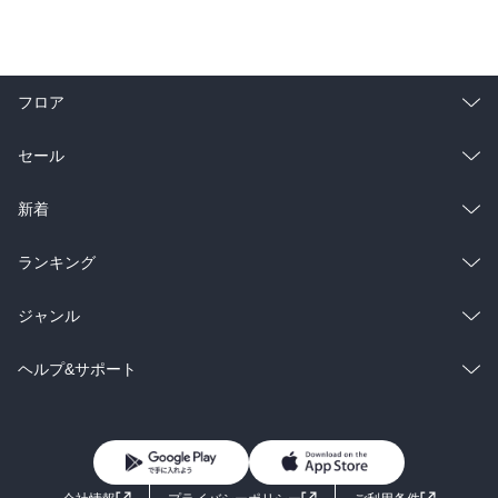
フロア
総合
コミック
セール
ラノベ
小説
総合
コミック
新着
雑誌・グラビア
ビジネス・実用
ラノベ
小説
総合
コミック
ランキング
BL・TL
雑誌・グラビア
ビジネス・実用
ラノベ
小説
総合
コミック
ジャンル
BL・TL
雑誌・グラビア
ビジネス・実用
ラノベ
小説
コミック
男性コミック
ヘルプ&サポート
BL・TL
雑誌・グラビア
ビジネス・実用
女性コミック
コミック誌
初めての方へ
ヘルプ
BL・TL
ライトノベル
男子向けラノベ
よくあるご質問
お問い合わせ