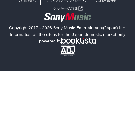
会社情報
プライバシーポリシー
ご利用条件
女子向けラノベ
小説
利用規約
クッキーの詳細
国内小説
海外小説
Copyright 2017 - 2026 Sony Music Entertainment(Japan) Inc.
ミステリー
SF
Information on the site is for the Japan domestic market only
powered by
歴史・時代小説
文学
雑誌
グラビア写真集
ボーイズラブ
ティーンズラブ
人文・思想・歴史
社会・政治・法律
ビジネス・経済
サイエンス・テクノロジー
コンピュータ・情報
くらし・家庭
料理・酒
ファッション・美容・ダイエット