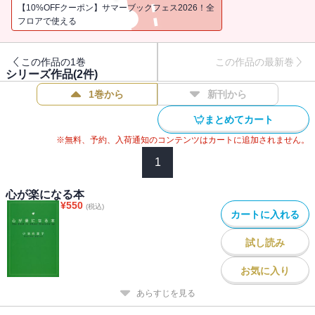
【10%OFFクーポン】サマーブックフェス2026！全
フロアで使える
この作品の1巻
この作品の最新巻
シリーズ作品(
2
件)
1巻から
新刊から
まとめてカート
※無料、予約、入荷通知のコンテンツはカートに追加されません。
1
心が楽になる本
¥
550
(税込)
カートに入れる
試し読み
お気に入り
あらすじを見る