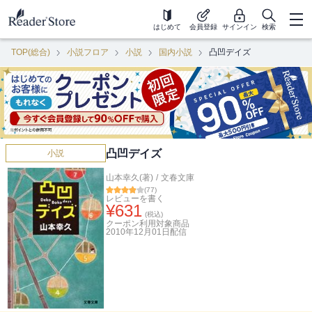
はじめて
会員登録
サインイン
検索
TOP(総合)
小説フロア
小説
国内小説
凸凹デイズ
凸凹デイズ
小説
山本幸久(著)
/
文春文庫
(
77
)
レビューを書く
¥
631
(税込)
クーポン利用対象商品
2010年12月01日
配信