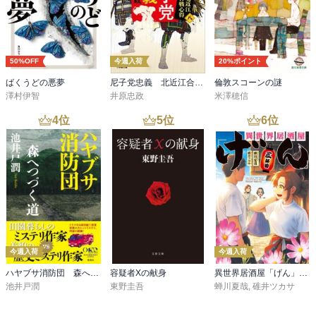
50%OFF
今週入荷
20%ポイント
ばくうどの悪夢
尼子党忠義 北近江合戦心得〈八〉
倫敦スコーンの謎
澤村伊智
井原忠政
米澤穂信
4
位
5
位
6
位
今週入荷
今週入荷
ハヤブサ消防団 森へつづく道
容疑者Xの献身
異世界居酒屋「げん」三杯目
池井戸潤
東野圭吾
蝉川夏哉
,
碓井ツカサ