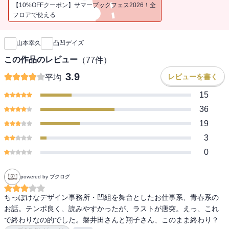
だが、事態は意外な方向へ…。コミカルでちょっと切ない青春仕事
【10%OFFクーポン】サマーブックフェス2026！全
小説！
フロアで使える
新刊通知
山本幸久
凸凹デイズ
この作品のレビュー
（
77
件）
3.9
レビューを書く
平均
15
36
19
3
0
powered by ブクログ
ちっぽけなデザイン事務所・凹組を舞台としたお仕事系、青春系の
お話。テンポ良く、読みやすかったが、ラストが唐突。えっ、これ
で終わりなの的でした。磐井田さんと翔子さん、このまま終わり？