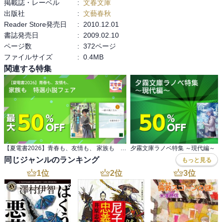
掲載誌・レーベル
:
文春文庫
出版社
:
文藝春秋
Reader Store発売日
:
2010.12.01
書誌発売日
:
2009.02.10
ページ数
:
372ページ
ファイルサイズ
:
0.4MB
関連する特集
【夏電書2026】青春も、友情も、 家族も 特選小説フェア
夕霧文庫ラノベ特集 ～現代編～
同じジャンルのランキング
もっと見る
1
位
2
位
3
位