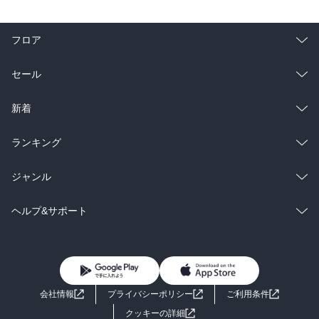
フロア
総合
コミック
セール
ラノベ
小説
総合
コミック
新着
雑誌・グラビア
ビジネス・実用
ラノベ
小説
総合
コミック
ランキング
BL・TL
雑誌・グラビア
ビジネス・実用
ラノベ
小説
総合
コミック
ジャンル
BL・TL
雑誌・グラビア
ビジネス・実用
ラノベ
小説
コミック
男性コミック
ヘルプ&サポート
BL・TL
雑誌・グラビア
ビジネス・実用
女性コミック
コミック誌
初めての方へ
ヘルプ
BL・TL
ライトノベル
男子向けラノベ
よくあるご質問
お問い合わせ
会社情報
プライバシーポリシー
ご利用条件
女子向けラノベ
小説
利用規約
クッキーの詳細