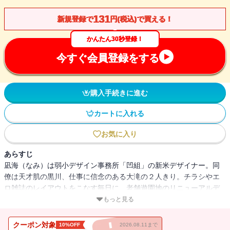
131
新規登録で
円(税込)で買える！
かんたん30秒登録！
今すぐ会員登録をする
購入手続きに進む
カートに入れる
お気に入り
あらすじ
凪海（なみ）は弱小デザイン事務所「凹組」の新米デザイナー。同
僚は天才肌の黒川、仕事に信念のある大滝の２人きり。チラシやエ
ロ雑誌のレイアウトをこなす毎日に、老舗遊園地のリニューアルデ
ザインのコンペという一大チャンスが舞い込んだ。凪海はずっと暖
もっと見る
めてきたキャラクター、デビゾーとオニノスケのイラストを描く。
コンペのライバルはやり手美女社長が率いる気鋭のデザイン事務所
クーポン対象
10%OFF
2026.08.11まで