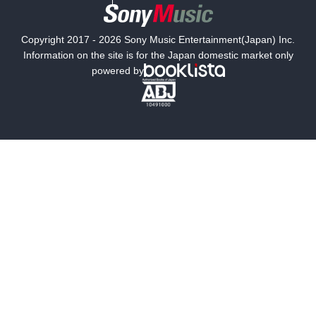
国内小説
海外小説
Copyright 2017 - 2026 Sony Music Entertainment(Japan) Inc.
ミステリー
SF
Information on the site is for the Japan domestic market only
powered by
歴史・時代小説
文学
雑誌
グラビア写真集
ボーイズラブ
ティーンズラブ
人文・思想・歴史
社会・政治・法律
ビジネス・経済
サイエンス・テクノロジー
コンピュータ・情報
くらし・家庭
料理・酒
ファッション・美容・ダイエット
ホビー&カルチャー
スポーツ・アウトドア